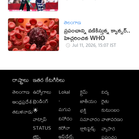
తెలంగాణ
ప్రపంచాన్ని వణికిస్తున్న క్యాన్సర్..
హెచ్చరించిన WHO
Jul 11, 2026, 15:07 IST
రాష్ట్రాలు
ఇతర కేటగిరీలు
తెలంగాణ
ఉద్యోగాలు
Lokal
క్రైమ్
విద్య
-
ట్రెండింగ్
జాతీయం
రైతు
ఆంధ్రప్రదేశ్
మగువ
కుటుంబం
🌟
భక్తి
తమిళనాడు
వినోదం
వాట్సాప్
సమాచారం
వాతావరణం
STATUS
కరోనా
క్లాసిఫైడ్స్
వ్యాపార
అప్‌డేట్స్
టిప్స్
ప్రపంచం