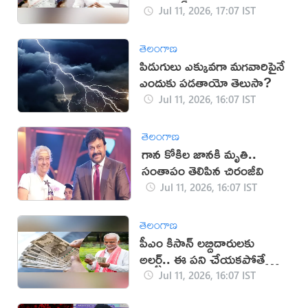
Jul 11, 2026, 17:07 IST
తెలంగాణ
పిడుగులు ఎక్కువగా మగవారిపైనే
ఎందుకు పడతాయో తెలుసా?
Jul 11, 2026, 16:07 IST
తెలంగాణ
గాన కోకిల జానకి మృతి..
సంతాపం తెలిపిన చిరంజీవి
Jul 11, 2026, 16:07 IST
తెలంగాణ
పీఎం కిసాన్ లబ్దిదారులకు
అలర్ట్.. ఈ పని చేయకపోతే
డబ్బులు కట్!
Jul 11, 2026, 16:07 IST