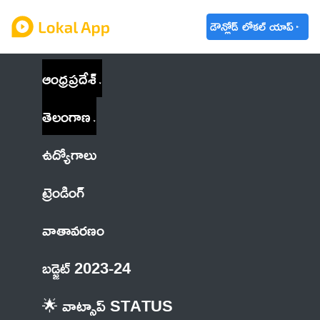
డౌన్లోడ్ లోకల్ యాప్
ఆంధ్రప్రదేశ్
తెలంగాణ
ఉద్యోగాలు
ట్రెండింగ్
వాతావరణం
బడ్జెట్ 2023-24
🌟 వాట్సాప్ STATUS