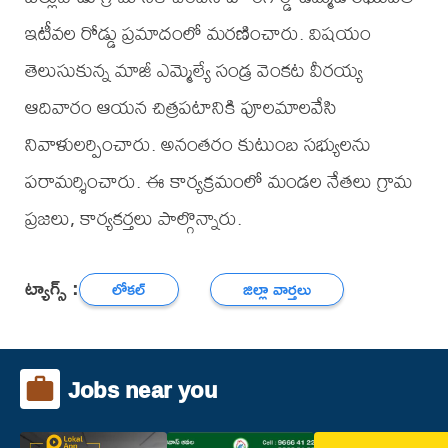
ఇటీవల రోడ్డు ప్రమాదంలో మరణించారు. విషయం
తెలుసుకున్న మాజీ ఎమ్మెల్యే సండ్ర వెంకట వీరయ్య
ఆదివారం ఆయన చిత్రపటానికి పూలమాలవేసి
నివాళులర్పించారు. అనంతరం కుటుంబ సభ్యులను
పరామర్శించారు. ఈ కార్యక్రమంలో మండల నేతలు గ్రామ
ప్రజలు, కార్యకర్తలు పాల్గొన్నారు.
ట్యాగ్స్ :
లోకల్
జిల్లా వార్తలు
Jobs near you