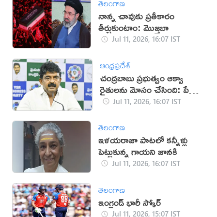
తెలంగాణ
నాన్న చావుకు ప్రతీకారం
తీర్చుకుంటాం: మొజ్తబా
Jul 11, 2026, 16:07 IST
ఆంధ్రప్రదేశ్
చంద్రబాబు ప్రభుత్వం ఆక్వా
రైతులను మోసం చేసింది: పేర్ని
నాని
Jul 11, 2026, 16:07 IST
తెలంగాణ
ఇళయరాజా పాటలో కన్నీళ్లు
పెట్టుకున్న గాయని జానకి
Jul 11, 2026, 16:07 IST
తెలంగాణ
ఇంగ్లండ్ భారీ స్కోర్
Jul 11, 2026, 15:07 IST