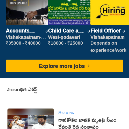
Accounts
Child Care and
Field Officer
Clerk
Patient care
Vishakapatnam-
West-godavari
Vishakapatnam
new
₹35000 - ₹40000
₹18000 - ₹25000
Depends on
experience/work
Explore more jobs
సంబంధిత పోస్ట్
తెలంగాణ
గానకోకిల జానకి మృతిపై సీఎం
రేవంత్ రెడ్డి సంతాపం