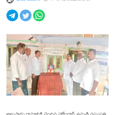
బిల్లుపాడు గ్రామానికి చెందిన హోంగార్డ్ ఉమ్మడి రఘుపతి