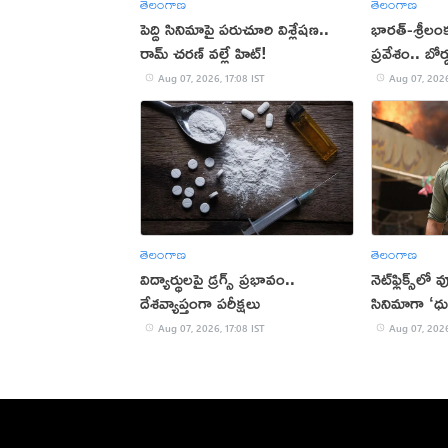
తెలంగాణ
తెలంగాణ
పెద్ది సినిమాపై పరుచూరి విశ్లేషణ..
భారత్-శ్రీలం
రామ్ చరణ్ వల్లే హిట్!
ప్రవేశం.. బోర
Aug 07, 2026, 17:08 IST
Aug 07, 2026
తెలంగాణ
తెలంగాణ
విద్యార్థులపై డ్రగ్స్ ప్రభావం..
నెట్‌ఫ్లిక్స్‌లో
దేశవ్యాప్తంగా పరీక్షలు
సినిమాగా ‘ధు
Aug 07, 2026, 17:08 IST
Aug 07, 2026