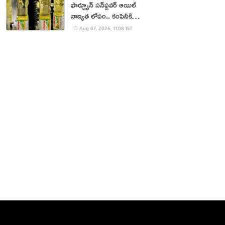
ఫార్చ్యూన్ సన్‌ఫ్లవర్ ఆయిల్
నాణ్యత లోపం.. కంపెనీకి
జరిమానా
Aug 07, 2026, 11:08 IST