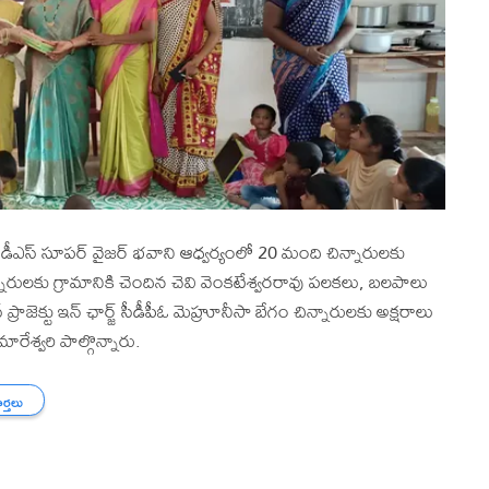
ీడీఎస్ సూపర్ వైజర్ భవాని ఆధ్వర్యంలో 20 మంది చిన్నారులకు
నారులకు గ్రామానికి చెందిన చెవి వెంకటేశ్వరరావు పలకలు, బలపాలు
ప్రాజెక్టు ఇన్ ఛార్జ్ సీడీపీఓ మెహ్రూనీసా బేగం చిన్నారులకు అక్షరాలు
రేశ్వరి పాల్గొన్నారు.
ార్తలు