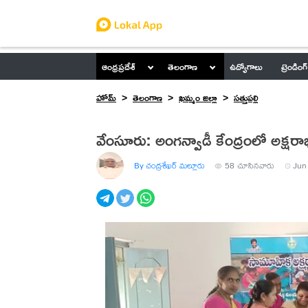
ఆంధ్రప్రదేశ్
తెలంగాణ
ఉద్యోగాలు
ట్రెండింగ్
హోమ్
తెలంగాణ
ఖమ్మం జిల్లా
సత్తుపల్లి
వేంసూరు: అంగన్వాడీ కేంద్రంలో అక్షరా
By చంద్రశేఖర్ మల్లూరు
58
చూసినవారు
Jun