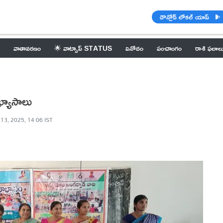
డౌన్లోడ్ లోకల్ యాప్
వాతావరణం
🌟 వాట్సాప్ STATUS
వినోదం
పంచాంగం
రాశి ఫలాల
భ్యాసాలు
 13, 2025, 14:06 IST