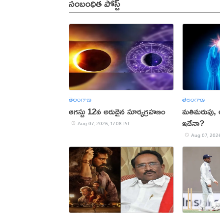
సంబంధిత పోస్ట్
తెలంగాణ
తెలంగాణ
ఆగస్టు 12న అరుదైన సూర్యగ్రహణం
మతిమరుపు,
ఇదేనా?
Aug 07, 2026, 17:08 IST
Aug 07, 2026