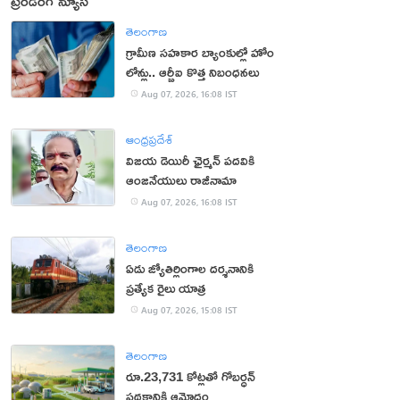
ట్రెండింగ్ న్యూస్
తెలంగాణ
గ్రామీణ సహకార బ్యాంకుల్లో హోం
లోన్లు.. ఆర్బీఐ కొత్త నిబంధనలు
Aug 07, 2026, 16:08 IST
ఆంధ్రప్రదేశ్
విజయ డెయిరీ ఛైర్మన్ పదవికి
ఆంజనేయులు రాజీనామా
Aug 07, 2026, 16:08 IST
తెలంగాణ
ఏడు జ్యోతిర్లింగాల దర్శనానికి
ప్రత్యేక రైలు యాత్ర
Aug 07, 2026, 15:08 IST
తెలంగాణ
రూ.23,731 కోట్లతో గోబర్ధన్
పథకానికి ఆమోదం