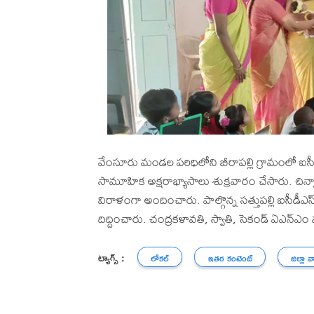
వేంసూరు మండల పరిధిలోని బీరాపల్లి గ్రామంలో ఐస
సామూహిక అక్షరాభ్యాసాలు శుక్రవారం చేసారు. చిన్
విరాళంగా అందించారు. పాల్గొన్న సత్తుపల్లి ఐసీడీఎస్ 
దిద్దించారు. చంద్రకళావతి, స్వాతి, సెకండ్ ఏఎన్ఎం మా
ట్యాగ్స్ :
లోకల్
ఇతర కంటెంట్
జిల్లా వ