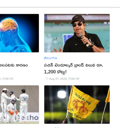
తెలంగాణ
 అలసటకు కారణం
సచిన్ టెండూల్కర్ బ్రాండ్ విలువ రూ.
1,200 కోట్లు!
, 17:08 IST
Aug 07, 2026, 17:08 IST