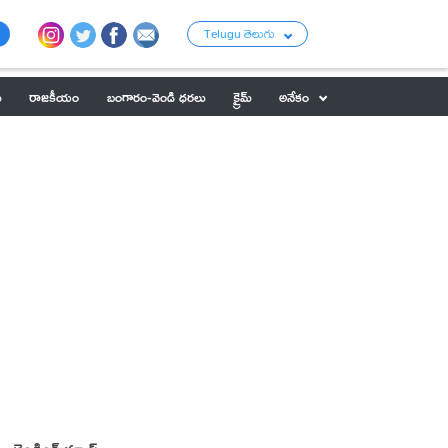
Telugu తెలుగు
ు
రాజకీయం
బంగారం-వెండి ధరలు
క్రైమ్
అనేకం