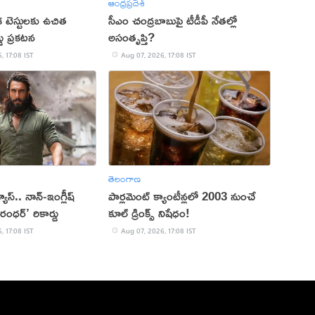
ఆంధ్రప్రదేశ్
క టెస్టులకు ఉచిత
సీఎం చంద్రబాబుపై టీడీపీ నేతల్లో
్డు ప్రకటన
అసంతృప్తి?
, 17:08 IST
Aug 07, 2026, 17:08 IST
తెలంగాణ
 వ్యూస్.. నాన్-ఇంగ్లీష్
పార్లమెంట్ క్యాంటీన్లలో 2003 నుంచే
రంధర్’ రికార్డు
కూల్ డ్రింక్స్ నిషేధం!
, 17:08 IST
Aug 07, 2026, 17:08 IST