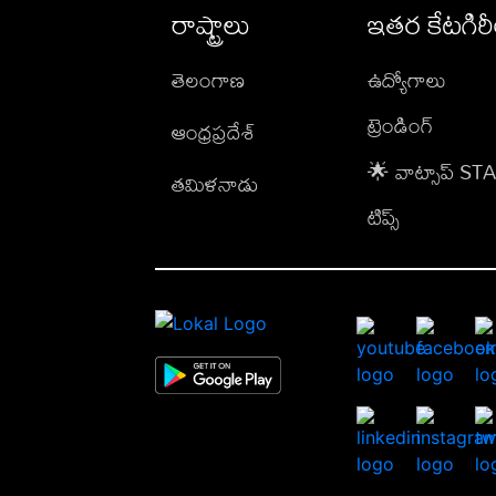
రాష్ట్రాలు
ఇతర కేటగిర
తెలంగాణ
ఉద్యోగాలు
ట్రెండింగ్
ఆంధ్రప్రదేశ్
🌟 వాట్సాప్ S
తమిళనాడు
టిప్స్