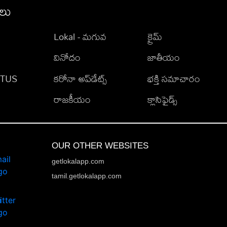
ీలు
Lokal - మగువ
క్రైమ్
వినోదం
జాతీయం
TATUS
కరోనా అప్‌డేట్స్
భక్తి సమాచారం
రాజకీయం
క్లాసిఫైడ్స్
OUR OTHER WEBSITES
getlokalapp.com
tamil.getlokalapp.com