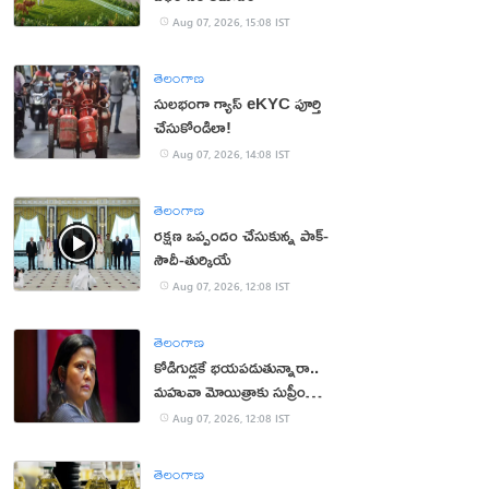
Aug 07, 2026, 15:08 IST
తెలంగాణ
సులభంగా గ్యాస్ eKYC పూర్తి
చేసుకోండిలా!
Aug 07, 2026, 14:08 IST
తెలంగాణ
రక్షణ ఒప్పందం చేసుకున్న పాక్‌-
సౌదీ-తుర్కియే
Aug 07, 2026, 12:08 IST
తెలంగాణ
కోడిగుడ్లకే భయపడుతున్నారా..
మహువా మోయిత్రాకు సుప్రీం
చురకలు
Aug 07, 2026, 12:08 IST
తెలంగాణ