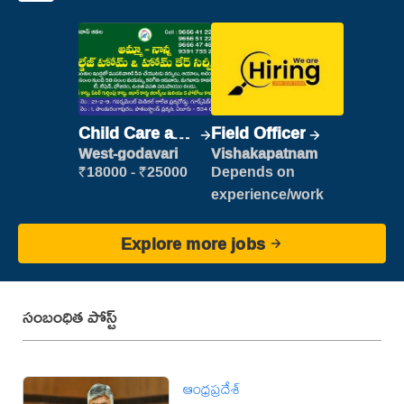
Child Care and
Field Officer
Patient care
West-godavari
Vishakapatnam
₹18000 - ₹25000
Depends on
experience/work
Explore more jobs
సంబంధిత పోస్ట్
ఆంధ్రప్రదేశ్