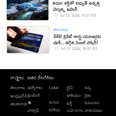
నదుల శక్తితో విద్యుత్ ఉత్పత్తి
చెస్తున్న జపాన్
Jul 13, 2026, 11:07 IST
తెలంగాణ
SBI క్రెడిట్ కార్డు యూజర్లకు
షాక్.. తగ్గిన సిబిల్ స్కోర్!
Jul 13, 2026, 10:07 IST
రాష్ట్రాలు
ఇతర కేటగిరీలు
తెలంగాణ
ఉద్యోగాలు
Lokal
క్రైమ్
విద్య
-
ట్రెండింగ్
జాతీయం
రైతు
ఆంధ్రప్రదేశ్
మగువ
కుటుంబం
🌟
భక్తి
తమిళనాడు
వినోదం
వాట్సాప్
సమాచారం
వాతావరణం