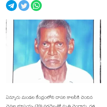
ఏన్కూరు మండల కేంద్రంలోని దాసరి కాలనీకి చెందిన
చెవుల భూషయ్య (70) వడదెబ్బతో మృతి చెందారు. గత