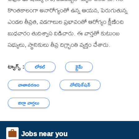
కొంతకాలంగా అనారోగ్యంతో ఉన్న ఆయన, పెరుగుతున్న
ఎండల తీవ్రత, వడగాలుల ప్రభావంతో ఆరోగ్యం క్షీణించి
బుధవారం తుదిశ్వాస విడిచారు. ఈ వార్తతో కుటుంబ
సభ్యులు, స్థానికులు తీవ్ర దిగ్భ్రాంతి వ్యక్తం చేశారు.
ట్యాగ్స్ :
లోకల్
క్రైమ్
వాతావరణం
నోటిఫికేషన్
జిల్లా వార్తలు
Jobs near you