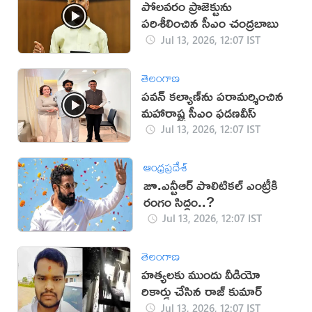
పోలవరం ప్రాజెక్టును
పరిశీలించిన సీఎం చంద్రబాబు
Jul 13, 2026, 12:07 IST
తెలంగాణ
పవన్ కల్యాణ్‌ను పరామర్శించిన
మహారాష్ట్ర సీఎం ఫడణవీస్
Jul 13, 2026, 12:07 IST
ఆంధ్రప్రదేశ్
జూ.ఎన్టీఆర్‌ పొలిటికల్‌ ఎంట్రీకి
రంగం సిద్ధం..?
Jul 13, 2026, 12:07 IST
తెలంగాణ
హత్యలకు ముందు వీడియో
రికార్డు చేసిన రాజ్ కుమార్
Jul 13, 2026, 12:07 IST