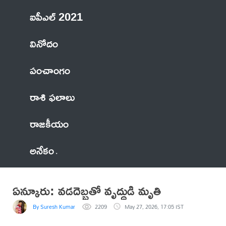
ఐపీఎల్ 2021
వినోదం
పంచాంగం
రాశి ఫలాలు
రాజకీయం
అనేకం
ఏన్కూరు: వడదెబ్బతో వృద్ధుడి మృతి
By Suresh Kumar
2209
May 27, 2026, 17:05 IST