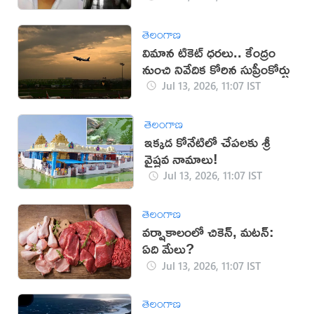
తెలంగాణ
విమాన టికెట్‌ ధరలు.. కేంద్రం
నుంచి నివేదిక కోరిన సుప్రీంకోర్టు
Jul 13, 2026, 11:07 IST
తెలంగాణ
ఇక్కడ కోనేటిలో చేపలకు శ్రీ
వైష్ణవ నామాలు!
Jul 13, 2026, 11:07 IST
తెలంగాణ
వర్షాకాలంలో చికెన్, మటన్:
ఏది మేలు?
Jul 13, 2026, 11:07 IST
తెలంగాణ