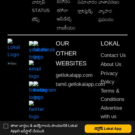
వినోదం
వాట్సాప్
సమాచారం
వాతావరణం
STATUS
కరోనా
క్లాసిఫైడ్స్
వ్యాపార
అప్‌డేట్స్
టిప్స్
ప్రపంచం
రాజకీయం
OUR
LOKAL
OTHER
Contact Us
WEBSITES
About Us
Privacy
getlokalapp.com
Policy
tamil.getlokalapp.com
Terms &
Conditions
Advertise
with us
Sitemap
తాజా వార్తలు & ఉద్యోగాలను పొందడానికి Lokal
డౌన్లోడ్ Lokal App
Appని ఇన్‌స్టాల్ చేయండి
This material may not be published, transmitted, rewritten or redistributed. © 2020 Lokal App. All rights reserved.