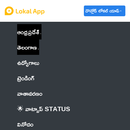
డౌన్లోడ్ లోకల్ యాప్
ఆంధ్రప్రదేశ్
తెలంగాణ
ఉద్యోగాలు
ట్రెండింగ్
వాతావరణం
🌟 వాట్సాప్ STATUS
వినోదం