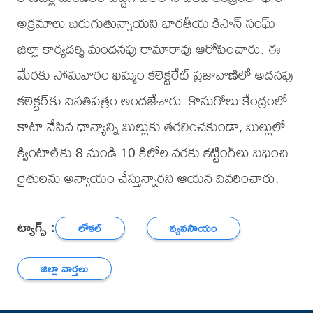
అక్రమాలు జరుగుతున్నాయని భారతీయ కిసాన్ సంఘ్
జిల్లా కార్యదర్శి మందనపు రామారావు ఆరోపించారు. ఈ
మేరకు సోమవారం ఖమ్మం కలెక్టరేట్ ప్రజావాణిలో అదనపు
కలెక్టర్‌కు వినతిపత్రం అందజేశారు. కొనుగోలు కేంద్రంలో
కాటా వేసిన ధాన్యాన్ని మిల్లుకు తరలించకుండా, మిల్లులో
క్వింటాల్‌కు 8 నుండి 10 కిలోల వరకు కట్టింగ్‌లు విధించి
రైతులను అన్యాయం చేస్తున్నారని ఆయన వివరించారు.
ట్యాగ్స్ :
లోకల్
వ్యవసాయం
జిల్లా వార్తలు