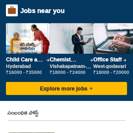
Jobs near you
Child Care and
Chemist
Office Staff
Patient care
Production
Hyderabad
Vishakapatnam-
West-godavari
new
Executive
₹16000 - ₹35000
₹18000 - ₹24000
₹18000 - ₹20000
Explore more jobs
సంబంధిత పోస్ట్