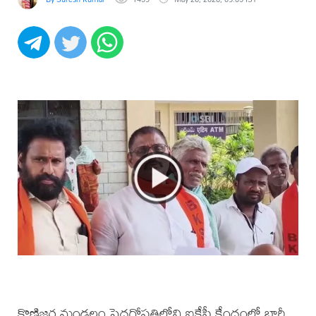
కొణిజర్ల మండలం పెద్దగోపతిలోని ఐకేపీ కేంద్రంలో భారీ