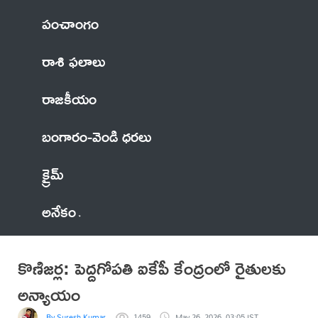
పంచాంగం
రాశి ఫలాలు
రాజకీయం
బంగారం-వెండి ధరలు
క్రైమ్
అనేకం
కొణిజర్ల: పెద్దగోపతి ఐకేపీ కేంద్రంలో రైతులకు
అన్యాయం
By Suresh Kumar
1459
May 26, 2026, 03:05 IST