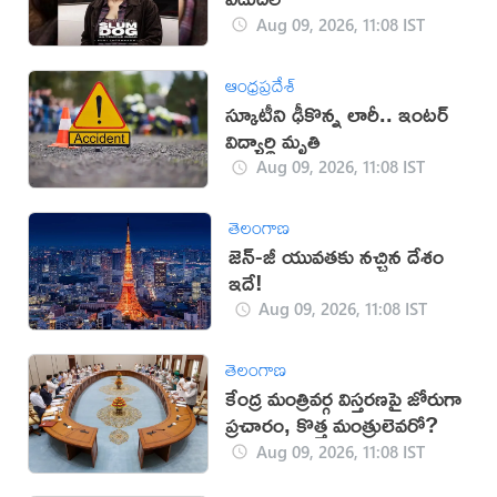
Aug 09, 2026, 11:08 IST
ఆంధ్రప్రదేశ్
స్కూటీని ఢీకొన్న లారీ.. ఇంటర్‌
విద్యార్థి మృతి
Aug 09, 2026, 11:08 IST
తెలంగాణ
జెన్-జీ యువతకు నచ్చిన దేశం
ఇదే!
Aug 09, 2026, 11:08 IST
తెలంగాణ
కేంద్ర మంత్రివర్గ విస్తరణపై జోరుగా
ప్రచారం, కొత్త మంత్రులెవరో?
Aug 09, 2026, 11:08 IST