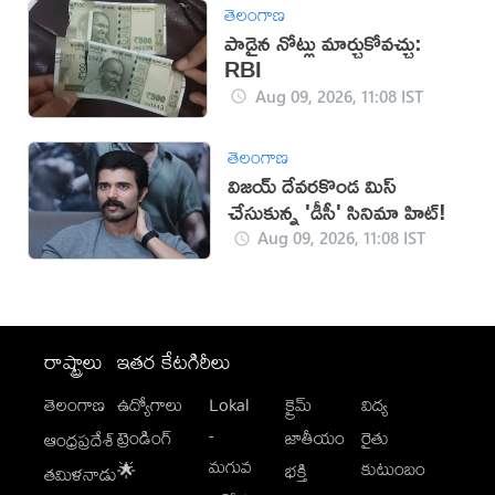
తెలంగాణ
పాడైన నోట్లు మార్చుకోవచ్చు:
RBI
Aug 09, 2026, 11:08 IST
తెలంగాణ
విజయ్ దేవరకొండ మిస్
చేసుకున్న 'డీసీ' సినిమా హిట్!
Aug 09, 2026, 11:08 IST
రాష్ట్రాలు
ఇతర కేటగిరీలు
తెలంగాణ
ఉద్యోగాలు
Lokal
క్రైమ్
విద్య
-
ట్రెండింగ్
జాతీయం
రైతు
ఆంధ్రప్రదేశ్
మగువ
కుటుంబం
🌟
భక్తి
తమిళనాడు