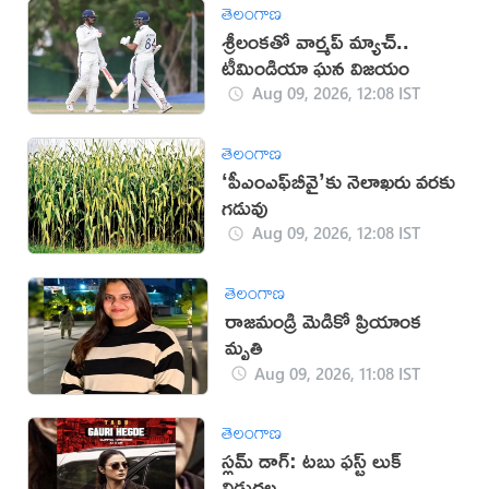
తెలంగాణ
శ్రీలంకతో వార్మప్‌ మ్యాచ్..
టీమిండియా ఘన విజయం
Aug 09, 2026, 12:08 IST
తెలంగాణ
‘పీఎంఎఫ్‌బీవై’కు నెలాఖరు వరకు
గడువు
Aug 09, 2026, 12:08 IST
తెలంగాణ
రాజమండ్రి మెడికో ప్రియాంక
మృతి
Aug 09, 2026, 11:08 IST
తెలంగాణ
స్లమ్ డాగ్: టబు ఫస్ట్ లుక్
విడుదల