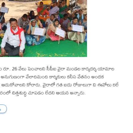
ేతనం రూ. 26 వేలు పెంచాలని సీపీఐ వైరా మండల కార్యదర్శి యామాల
ు అనుగుణంగా వేలాదిమంది కార్మికులు కనీస వేతనం అందక
ిని ఆదుకోవాలని కోరారు. వైరాలో గత ఐదు రోజులుగా వి ఈవోలు రిలే
ిష్కారంలో చిత్తశుద్ధి చూపడం లేదని ఆయన అన్నారు.
ు