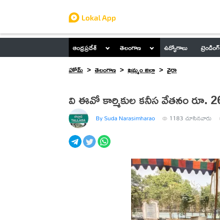
ఆంధ్రప్రదేశ్
తెలంగాణ
ఉద్యోగాలు
ట్రెండింగ్
హోమ్
తెలంగాణ
ఖమ్మం జిల్లా
వైరా
వి ఈవో కార్మికుల కనీస వేతనం రూ. 26
By Suda Narasimharao
1183
చూసినవారు