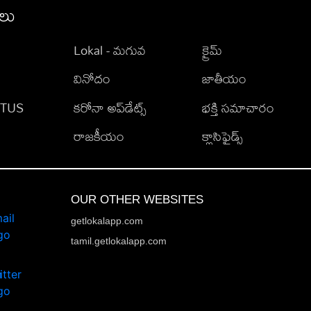
ీలు
Lokal - మగువ
క్రైమ్
వినోదం
జాతీయం
TATUS
కరోనా అప్‌డేట్స్
భక్తి సమాచారం
రాజకీయం
క్లాసిఫైడ్స్
OUR OTHER WEBSITES
getlokalapp.com
tamil.getlokalapp.com