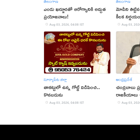
తెలంగాణ
తెలంగాణ
ఎండు ఖర్జూరతో ఆరోగ్యానికి అద్భుత
మోదీని తిట్ట
ప్రయోజనాలు!
కీలక నిర్ణయ
Aug 03, 2026, 04:08 IST
Aug 03, 2026
సూర్యాపేట జిల్లా
ఆంధ్రప్రదేశ్
తాకట్టులో ఉన్న గోల్డ్ విడిపించి..
చంద్రబాబు ప్
కొనబడును
రాజకీయాలు చ
Aug 03, 2026, 04:08 IST
Aug 03, 2026