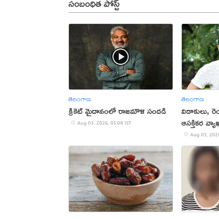
సంబంధిత పోస్ట్
తెలంగాణ
తెలంగాణ
క్రికెట్ మైదానంలో రాజమౌళి సందడి
విడాకులు, రెం
ఆసక్తికర వ్యా
Aug 03, 2026, 05:08 IST
Aug 03, 2026