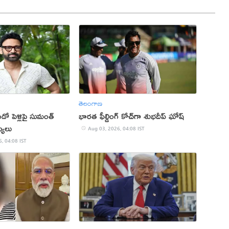
తెలంగాణ
డో పెళ్లిపై సుమంత్
భారత ఫీల్డింగ్ కోచ్‌గా శుభదీప్‌ ఘోష్‌
ఖ్యలు
Aug 03, 2026, 04:08 IST
, 04:08 IST