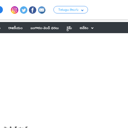
Telugu తెలుగు
ు
రాజకీయం
బంగారం-వెండి ధరలు
క్రైమ్
అనేకం