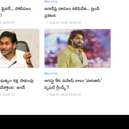
తెలంగాణ
ిన మైనర్.. పోలీసులు
ఇరాన్‌పై దాడులు నిలిపివేత.. ట్రంప్
ం!
ప్రకటన
, 04:08 IST
Aug 03, 2026, 04:08 IST
తెలంగాణ
రభుత్వం కక్ష సాధింపు
ఆగస్టు 9న మహేష్ బాబు 'వారణాసి'
ేస్తోంది: జగన్
స్పెషల్ గ్లింప్స్?
, 04:08 IST
Aug 03, 2026, 03:08 IST