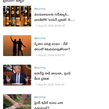
ట్రెండింగ్ న్యూస్
తెలంగాణ
మందుబాబులకు గుడ్‌న్యూస్..
భారత్‌లోకి ‘లయన్ బ్రూవరీ’ రీ-
ఎంట్రీ
Aug 03, 2026, 03:08 IST
తెలంగాణ
స్నేహం పవిత్ర బంధం - నేటి
తరంలో కనుమరుగవుతోందా?
Aug 02, 2026, 12:08 IST
తెలంగాణ
ఇరాన్‌పై దాడి వాయిదా.. ట్రంప్
కీలక ప్రకటన
Aug 02, 2026, 11:08 IST
తెలంగాణ
ఫ్రెండ్ షిప్‌డే అసలు ఎలా
వచ్చిందంటే?