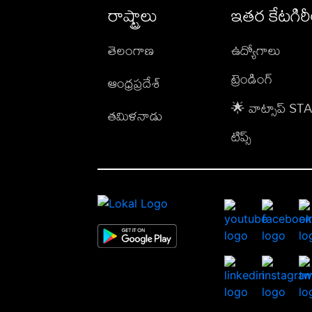
రాష్ట్రాలు
ఇతర కేటగిర
తెలంగాణ
ఉద్యోగాలు
ట్రెండింగ్
ఆంధ్రప్రదేశ్
🌟 వాట్సాప్ S
తమిళనాడు
టిప్స్