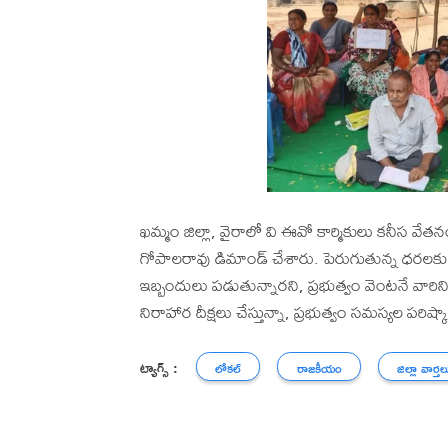
ఖమ్మం జిల్లా, వైరాలో వి ఈవో కార్మికులు కనీస వ
గోపాలరావు డిమాండ్ చేశారు. పెరుగుతున్న ధరలక
ఇబ్బందులు పడుతున్నారని, ప్రభుత్వం వెంటనే వార
నిరాహార దీక్షలు చేస్తున్నా, ప్రభుత్వం సమస్యల పర
ట్యాగ్స్ :
లోకల్
రాజకీయం
జిల్లా వార్తల