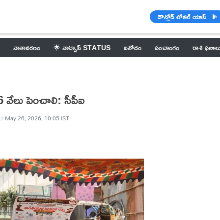
డౌన్లోడ్ లోకల్ యాప్
వాతావరణం
🌟 వాట్సాప్ STATUS
వినోదం
పంచాంగం
రాశి ఫలాల
 వేలు పెంచాలి: సీపీఐ
May 26, 2026, 10:05 IST