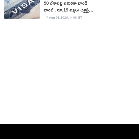
50 దేశాలపై అమెరికా బాండ్
బాంబ్.. రూ.19 లక్షలు చెల్లిస్తేనే
వీసా!
Aug 01, 2026, 14:08 IST