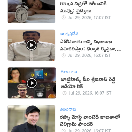
తక్కువ నిద్రతో శరీరానికి
ముప్పు: వైద్యులు
Jul 29, 2026, 17:07 IST
ఆంధ్రప్రదేశ్
పోలీసులకు అన్ని విధాలుగా
సహకరిస్తాం: ధర్మాన కృష్ణదాస్
(వీడియో)
Jul 29, 2026, 16:07 IST
తెలంగాణ
జూబ్లీహిల్స్ సీఐ శ్రీనివాస్ రెడ్డి
ఆడియో లీక్
Jul 29, 2026, 16:07 IST
తెలంగాణ
రష్యా మోస్ట్ వాంటెడ్ జాబితాలో
టెలిగ్రామ్ ఫౌండర్
Jul 29, 2026, 16:07 IST