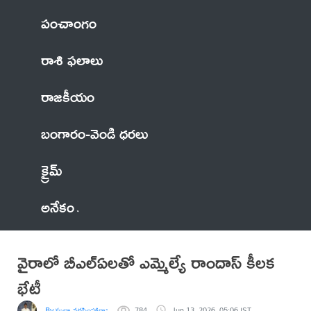
పంచాంగం
రాశి ఫలాలు
రాజకీయం
బంగారం-వెండి ధరలు
క్రైమ్
అనేకం
వైరాలో బీఎల్ఏలతో ఎమ్మెల్యే రాందాస్ కీలక
భేటీ
By సుధా నరసింహారావు
784
Jun 13, 2026, 05:06 IST