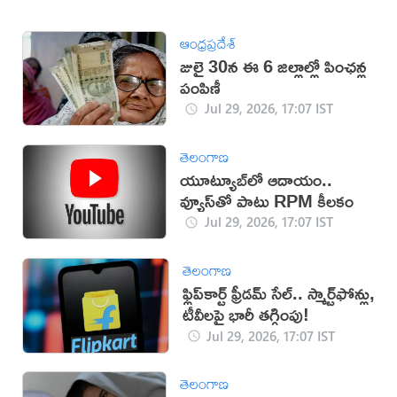
ఆంధ్రప్రదేశ్
జులై 30న ఈ 6 జిల్లాల్లో పింఛన్ల
పంపిణీ
Jul 29, 2026, 17:07 IST
తెలంగాణ
యూట్యూబ్‌లో ఆదాయం..
వ్యూస్‌తో పాటు RPM కీలకం
Jul 29, 2026, 17:07 IST
తెలంగాణ
ఫ్లిప్‌కార్ట్ ఫ్రీడమ్ సేల్.. స్మార్ట్‌ఫోన్లు,
టీవీలపై భారీ తగ్గింపు!
Jul 29, 2026, 17:07 IST
తెలంగాణ