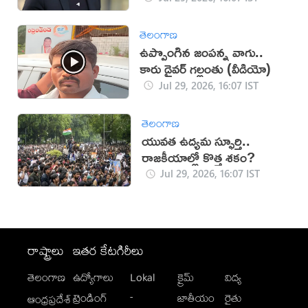
తెలంగాణ
ఉప్పొంగిన జంపన్న వాగు..
కారు డ్రైవర్ గల్లంతు (వీడియో)
Jul 29, 2026, 16:07 IST
తెలంగాణ
యువత ఉద్యమ స్ఫూర్తి..
రాజకీయాల్లో కొత్త శకం?
Jul 29, 2026, 16:07 IST
రాష్ట్రాలు
ఇతర కేటగిరీలు
తెలంగాణ
ఉద్యోగాలు
Lokal
క్రైమ్
విద్య
-
ట్రెండింగ్
జాతీయం
రైతు
ఆంధ్రప్రదేశ్