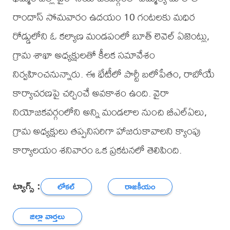
రాందాస్ సోమవారం ఉదయం 10 గంటలకు మధిర
రోడ్డులోని ఓ కల్యాణ మండపంలో బూత్ లెవెల్ ఏజెంట్లు,
గ్రామ శాఖా అధ్యక్షులతో కీలక సమావేశం
నిర్వహించనున్నారు. ఈ భేటీలో పార్టీ బలోపేతం, రాబోయే
కార్యాచరణపై చర్చించే అవకాశం ఉంది. వైరా
నియోజకవర్గంలోని అన్ని మండలాల నుంచి బీఎల్ఏలు,
గ్రామ అధ్యక్షులు తప్పనిసరిగా హాజరుకావాలని క్యాంపు
కార్యాలయం శనివారం ఒక ప్రకటనలో తెలిపింది.
ట్యాగ్స్ :
లోకల్
రాజకీయం
జిల్లా వార్తలు