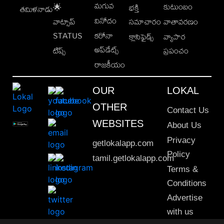
మగువ
కుటుంబం
🌟
భక్తి
తమిళనాడు
వినోదం
వాట్సాప్
సమాచారం
వాతావరణం
STATUS
కరోనా
క్లాసిఫైడ్స్
వ్యాపార
అప్‌డేట్స్
టిప్స్
ప్రపంచం
రాజకీయం
OUR
LOKAL
OTHER
Contact Us
WEBSITES
About Us
Privacy
getlokalapp.com
Policy
tamil.getlokalapp.com
Terms &
Conditions
Advertise
with us