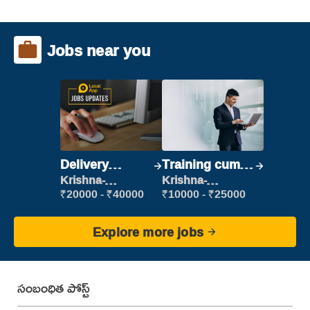
Jobs near you
Delivery
Training cum
Executive
Placement
Krishna-
Krishna-
vijayawada
vijayawada
₹20000 - ₹40000
₹10000 - ₹25000
Explore more jobs
సంబంధిత పోస్ట్