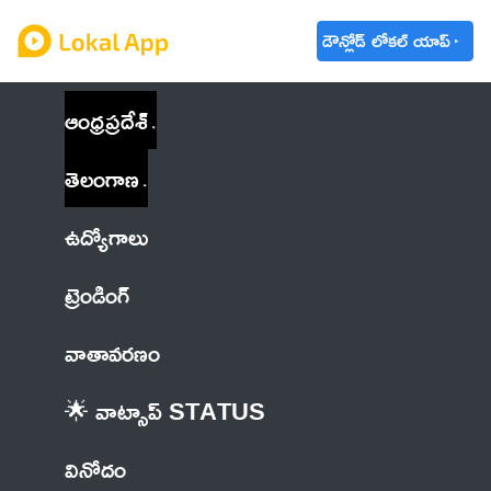
డౌన్లోడ్ లోకల్ యాప్
ఆంధ్రప్రదేశ్
తెలంగాణ
ఉద్యోగాలు
ట్రెండింగ్
వాతావరణం
🌟 వాట్సాప్ STATUS
వినోదం