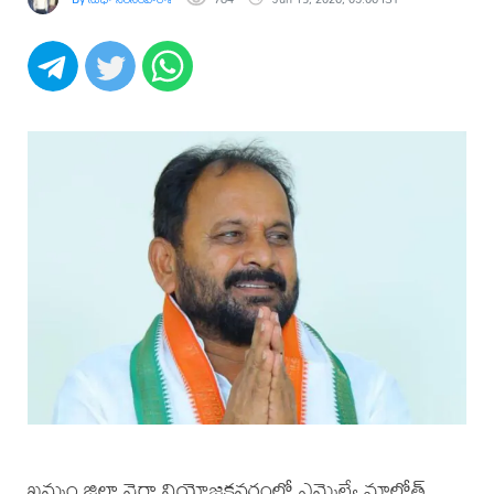
ఖమ్మం జిల్లా వైరా నియోజకవర్గంలో ఎమ్మెల్యే మాలోత్