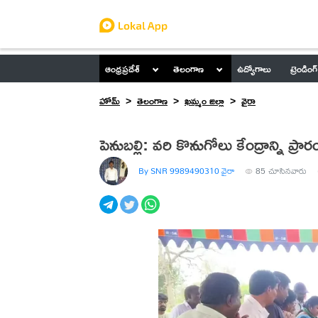
ఆంధ్రప్రదేశ్
తెలంగాణ
ఉద్యోగాలు
ట్రెండింగ్
హోమ్
తెలంగాణ
ఖమ్మం జిల్లా
వైరా
పెనుబల్లి: వరి కొనుగోలు కేంద్రాన్ని ప్రా
By SNR 9989490310 వైరా
85
చూసినవారు