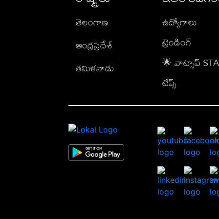
తెలంగాణ
ఉద్యోగాలు
ట్రెండింగ్
ఆంధ్రప్రదేశ్
🌟 వాట్సాప్ S
తమిళనాడు
టిప్స్