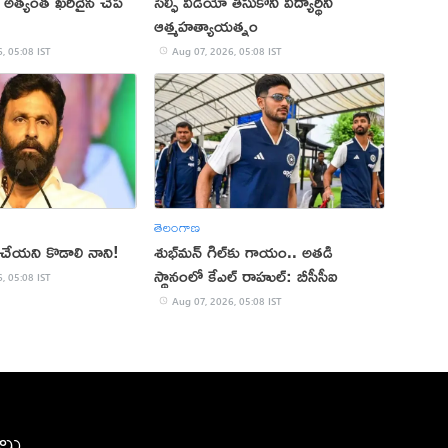
 అత్యంత ఖరీదైన చేప
సెల్ఫీ వీడియో తీసుకొని విద్యార్థిని
ఆత్మహత్యాయత్నం
, 05:08 IST
Aug 07, 2026, 05:08 IST
తెలంగాణ
 చేయని కొడాలి నాని!
శుభ్‌మన్‌ గిల్‌కు గాయం.. అతడి
స్థానంలో కేఎల్ రాహుల్: బీసీసీఐ
, 05:08 IST
Aug 07, 2026, 05:08 IST
ీలు