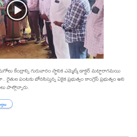
ోలు కేంద్రాన్ని గురువారం స్థానిక ఎమ్మెల్యే డాక్టర్ మట్టారాగమయి
తుల పంటకు బోనసిస్తున్న ఏకైక ప్రభుత్వం కాంగ్రెస్ ప్రభుత్వం అని
లు పాల్గొన్నారు.
ార్తలు