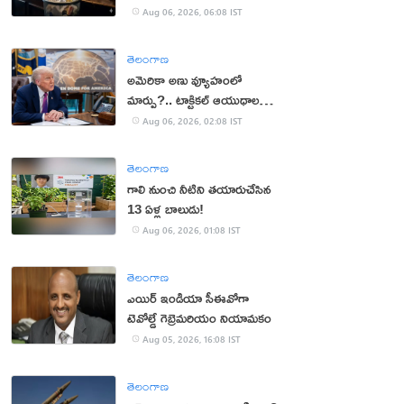
Aug 06, 2026, 06:08 IST
తెలంగాణ
అమెరికా అణు వ్యూహంలో
మార్పు?.. టాక్టికల్ ఆయుధాలకు
ప్రాధాన్యం!
Aug 06, 2026, 02:08 IST
తెలంగాణ
గాలి నుంచి నీటిని తయారుచేసిన
13 ఏళ్ల బాలుడు!
Aug 06, 2026, 01:08 IST
తెలంగాణ
ఎయిర్ ఇండియా సీఈవోగా
టెవోల్డే గెబ్రెమరియం నియామకం
Aug 05, 2026, 16:08 IST
తెలంగాణ