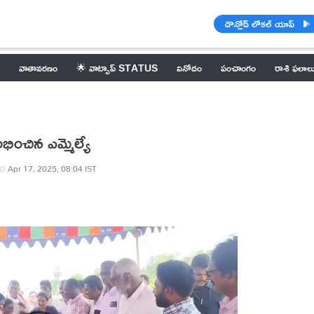
డౌన్లోడ్ లోకల్ యాప్
వాతావరణం
🌟 వాట్సాప్ STATUS
వినోదం
పంచాంగం
రాశి ఫలాల
రంభించిన ఎమ్మెల్యే
Apr 17, 2025, 08:04 IST