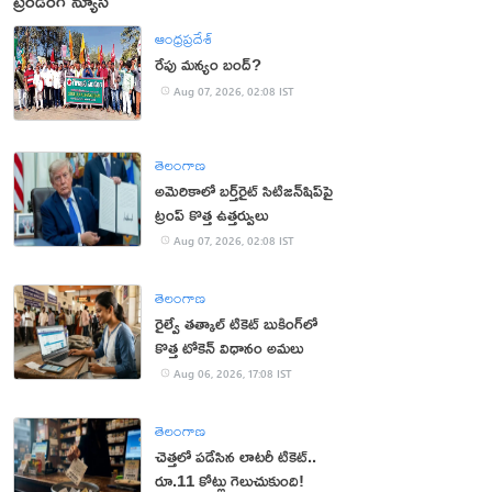
ట్రెండింగ్ న్యూస్
ఆంధ్రప్రదేశ్
రేపు మన్యం బంద్‌?
Aug 07, 2026, 02:08 IST
తెలంగాణ
అమెరికాలో బర్త్‌రైట్ సిటిజన్‌షిప్‌పై
ట్రంప్ కొత్త ఉత్తర్వులు
Aug 07, 2026, 02:08 IST
తెలంగాణ
రైల్వే తత్కాల్ టికెట్ బుకింగ్‌లో
కొత్త టోకెన్ విధానం అమలు
Aug 06, 2026, 17:08 IST
తెలంగాణ
చెత్తలో పడేసిన లాటరీ టికెట్..
రూ.11 కోట్లు గెలుచుకుంది!