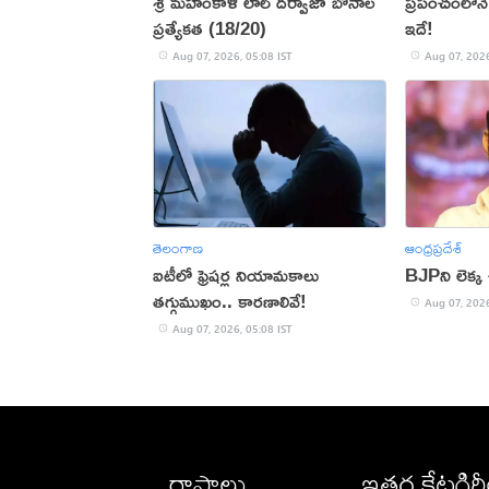
శ్రీ మహంకాళి లాల్ దర్వాజా బోనాల
ప్రపంచంలోనే
ప్రత్యేకత (18/20)
ఇదే!
Aug 07, 2026, 05:08 IST
Aug 07, 2026
తెలంగాణ
ఆంధ్రప్రదేశ్
ఐటీలో ఫ్రెషర్ల నియామకాలు
BJPని లెక్క
తగ్గుముఖం.. కారణాలివే!
Aug 07, 2026
Aug 07, 2026, 05:08 IST
రాష్ట్రాలు
ఇతర కేటగిర