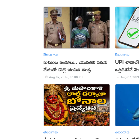
తెలంగాణ
తెలంగాణ
కుటుంబ కలహాలు.. యువతిని ఇనుప
UPI లావాదేవీ
మేకుతో కొట్టి చంపిన తండ్రి
ఒత్తిడితోనే మ
Aug 07, 2026, 06:08 IST
Aug 07, 2026
తెలంగాణ
తెలంగాణ