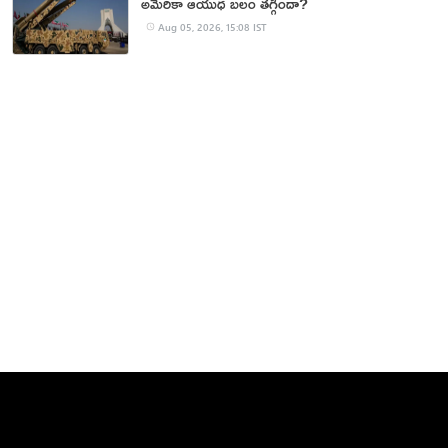
అమెరికా ఆయుధ బలం తగ్గిందా?
Aug 05, 2026, 15:08 IST