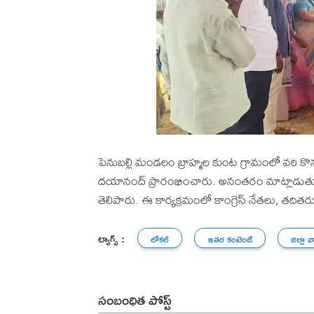
పెనుబల్లి మండలం బ్రాహ్మల కుంట గ్రామంలో వరి కొనుగ
దయానంద్ ప్రారంభించారు. అనంతరం మాట్లాడుతూ.. రై
తెలిపారు. ఈ కార్యక్రమంలో కాంగ్రెస్ నేతలు, తదితరు
ట్యాగ్స్ :
లోకల్
ఇతర కంటెంట్
జిల్లా వ
సంబంధిత పోస్ట్