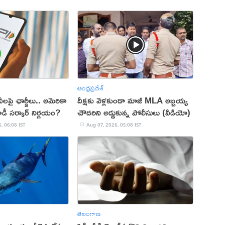
ఆంధ్రప్రదేశ్
లపై ఛార్జీలు.. అమెరికా
దీక్షకు వెళ్లకుండా మాజీ MLA అబ్బ‌య్య
ోడీ సర్కార్‌ నిర్ణయం?
చౌద‌రిని అడ్డుకున్న పోలీసులు (వీడియో)
, 06:08 IST
Aug 07, 2026, 05:08 IST
తెలంగాణ