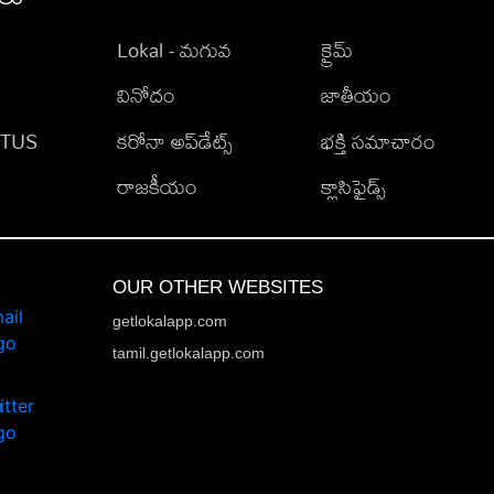
Lokal - మగువ
క్రైమ్
వినోదం
జాతీయం
TATUS
కరోనా అప్‌డేట్స్
భక్తి సమాచారం
రాజకీయం
క్లాసిఫైడ్స్
OUR OTHER WEBSITES
getlokalapp.com
tamil.getlokalapp.com