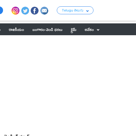
Telugu తెలుగు
ు
రాజకీయం
బంగారం-వెండి ధరలు
క్రైమ్
అనేకం