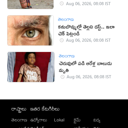
Aug 06, 2026, 08:08 IST
తెలంగాణ
కనుబొమ్మల్లో తెల్లని డస్ట్.. ఇలా
చెక్ పెట్టండి
Aug 06, 2026, 08:08 IST
తెలంగాణ
చెరువులో పడి ఆరేళ్ల బాలుడు
మృతి
Aug 06, 2026, 08:08 IST
రాష్ట్రాలు
ఇతర కేటగిరీలు
తెలంగాణ
ఉద్యోగాలు
Lokal
క్రైమ్
విద్య
-