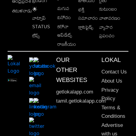
ట్రెండింగ్
జాతీయం
రైతు
ఆంధ్రప్రదేశ్
మగువ
కుటుంబం
🌟
భక్తి
తమిళనాడు
వినోదం
వాట్సాప్
సమాచారం
వాతావరణం
STATUS
కరోనా
క్లాసిఫైడ్స్
వ్యాపార
అప్‌డేట్స్
టిప్స్
ప్రపంచం
రాజకీయం
OUR
LOKAL
OTHER
Contact Us
WEBSITES
About Us
Privacy
getlokalapp.com
Policy
tamil.getlokalapp.com
Terms &
Conditions
Advertise
with us