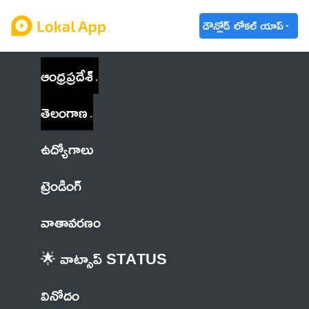
డౌన్లోడ్ లోకల్ యాప్
ఆంధ్రప్రదేశ్
తెలంగాణ
ఉద్యోగాలు
ట్రెండింగ్
వాతావరణం
🌟 వాట్సాప్ STATUS
వినోదం