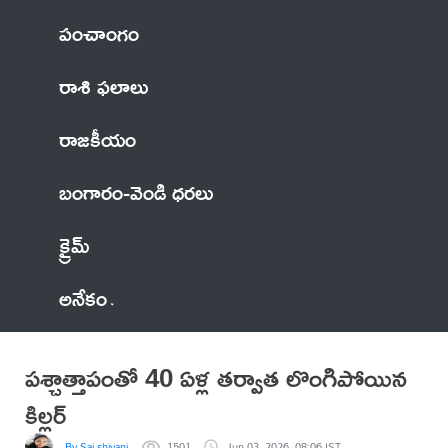
పంచాంగం
రాశి ఫలాలు
రాజకీయం
బంగారం-వెండి ధరలు
క్రైమ్
అనేకం
పశ్చాత్తాపంతో 40 ఏళ్ల తర్వాత లొంగిపోయిన
కిల్లర్
By Sai shivani
1501
Jun 03, 2026, 08:06 IST