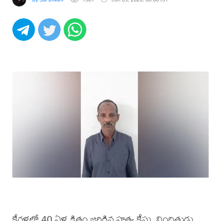
కేరళలో 40 ఏళ్ల క్రితం జరిగిన హత్య కేసు, నిందితుడు