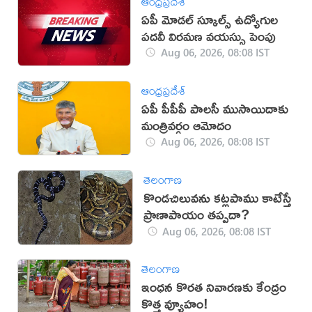
ఆంధ్రప్రదేశ్
ఏపీ మోడల్ స్కూల్స్ ఉద్యోగుల
పదవీ విరమణ వయస్సు పెంపు
Aug 06, 2026, 08:08 IST
ఆంధ్రప్రదేశ్
ఏపీ పీపీపీ పాలసీ ముసాయిదాకు
మంత్రివర్గం ఆమోదం
Aug 06, 2026, 08:08 IST
తెలంగాణ
కొండచిలువను కట్లపాము కాటేస్తే
ప్రాణాపాయం తప్పదా?
Aug 06, 2026, 08:08 IST
తెలంగాణ
ఇంధన కొరత నివారణకు కేంద్రం
కొత్త వ్యూహం!