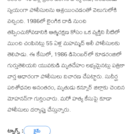
స్వయంగా పోలీసులను ఆశ్రయించడంతో వెలుగులోకి
వచ్చింది. 1986లో లైంగిక దాడి నుంచి
తప్పించుకోవడానికి ఆత్మరక్షణ కోసం ఒక వ్యక్తిని నీటిలో
ముంచి చంపినట్లు 55 ఏళ్ల మహమ్మద్ అలీ పోలీసులకు
తెలిపాడు. ఈ కేసులో, 1986 డిసెంబర్‌లో కూడరంజిలో
గుర్తుతెలియని యువకుడి మృతదేహం లభ్యమైనట్లు పత్రికా
వార్త ఆధారంగా పోలీసులు విచారణ చేపట్టారు. సుదీర్ఘ
పరిశోధనల అనంతరం, మృతుడు కన్నూర్ జిల్లాకు చెందిన
మోహనన్‌గా గుర్తించారు. మరో హత్య కేసుపై కూడా
పోలీసులు దర్యాప్తు చేస్తున్నారు.
ట్యాగ్స్ :
క్రైమ్