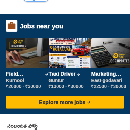
Jobs near you
Field
Taxi Driver
Marketing
Marketing
Executive
Kurnool
Guntur
East-godavari
Executive
₹20000 - ₹30000
₹13000 - ₹30000
₹22500 - ₹30000
Explore more jobs
సంబంధిత పోస్ట్