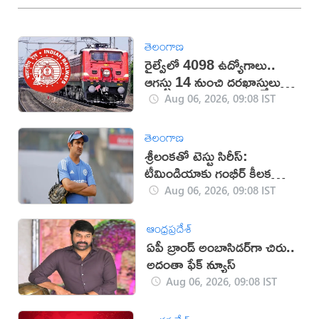
తెలంగాణ
రైల్వేలో 4098 ఉద్యోగాలు..
ఆగస్టు 14 నుంచి దరఖాస్తులు
స్టార్ట్
Aug 06, 2026, 09:08 IST
తెలంగాణ
శ్రీలంకతో టెస్టు సిరీస్:
టీమిండియాకు గంభీర్ కీలక
సూచనలు
Aug 06, 2026, 09:08 IST
ఆంధ్రప్రదేశ్
ఏపీ బ్రాండ్‌ అంబాసిడర్‌గా చిరు..
అదంతా ఫేక్‌ న్యూస్‌
Aug 06, 2026, 09:08 IST