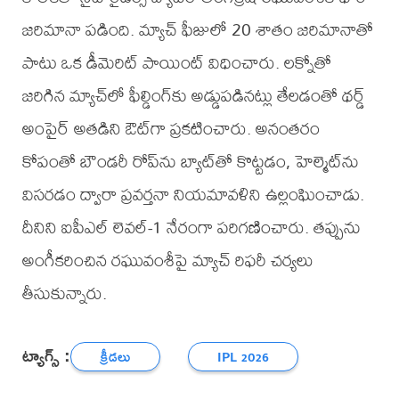
జరిమానా పడింది. మ్యాచ్ ఫీజులో 20 శాతం జరిమానాతో
పాటు ఒక డీమెరిట్ పాయింట్ విధించారు. లక్నోతో
జరిగిన మ్యాచ్‌లో ఫీల్డింగ్‌కు అడ్డుపడినట్లు తేలడంతో థర్డ్
అంపైర్ అతడిని ఔట్‌గా ప్రకటించారు. అనంతరం
కోపంతో బౌండరీ రోప్‌ను బ్యాట్‌తో కొట్టడం, హెల్మెట్‌ను
విసరడం ద్వారా ప్రవర్తనా నియమావళిని ఉల్లంఘించాడు.
దీనిని ఐపీఎల్ లెవల్-1 నేరంగా పరిగణించారు. తప్పును
అంగీకరించిన రఘువంశీపై మ్యాచ్ రిఫరీ చర్యలు
తీసుకున్నారు.
ట్యాగ్స్ :
క్రీడలు
IPL 2026