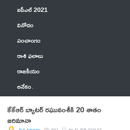
ఐపీఎల్ 2021
వినోదం
పంచాంగం
రాశి ఫలాలు
రాజకీయం
అనేకం
కేకేఆర్‌ బ్యాటర్ రఘువంశీకి 20 శాతం
జరిమానా
By K. Satyaveni
5411
Apr 27, 2026, 07:04 IST