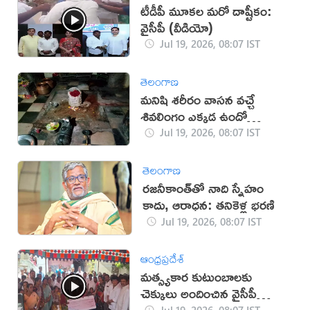
టీడీపీ మూకల మరో దాష్టీకం:
వైసీపీ (వీడియో)
Jul 19, 2026, 08:07 IST
తెలంగాణ
మనిషి శరీరం వాసన వచ్చే
శివలింగం ఎక్కడ ఉందో
తెలుసా?
Jul 19, 2026, 08:07 IST
తెలంగాణ
రజనీకాంత్‌తో నాది స్నేహం
కాదు, ఆరాధన: తనికెళ్ల భరణి
Jul 19, 2026, 08:07 IST
ఆంధ్రప్రదేశ్
మత్స్యకార కుటుంబాలకు
చెక్కులు అందించిన వైసీపీ
(వీడియో)
Jul 19, 2026, 08:07 IST