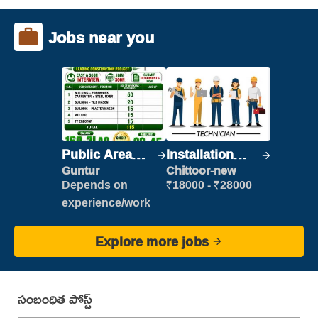
Jobs near you
Public Area
Installation
Cleaner
Engineer/
Guntur
Chittoor-new
Helper
Depends on
₹18000 - ₹28000
experience/work
Explore more jobs
సంబంధిత పోస్ట్