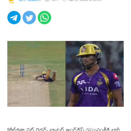
కోల్‌క‌తా నైట్ రైడ‌ర్స్ బ్యాట‌ర్ అంగ్‌క్రిష్ ర‌ఘువంశీకి భారీ