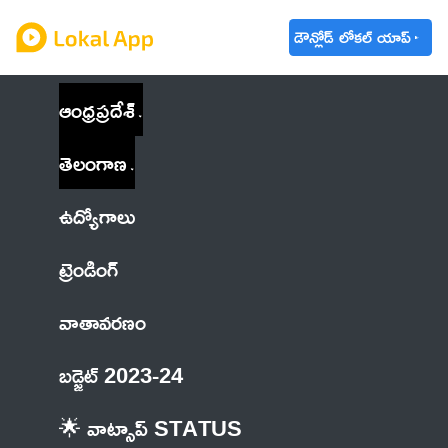
డౌన్లోడ్ లోకల్ యాప్
ఆంధ్రప్రదేశ్
తెలంగాణ
ఉద్యోగాలు
ట్రెండింగ్
వాతావరణం
బడ్జెట్ 2023-24
🌟 వాట్సాప్ STATUS