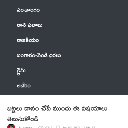
పంచాంగం
రాశి ఫలాలు
రాజకీయం
బంగారం-వెండి ధరలు
క్రైమ్
అనేకం
బట్టలు దానం చేసే ముందు ఈ విషయాలు
తెలుసుకోండి
By nagaraju
9315
Jun 03, 2026, 16:06 IST