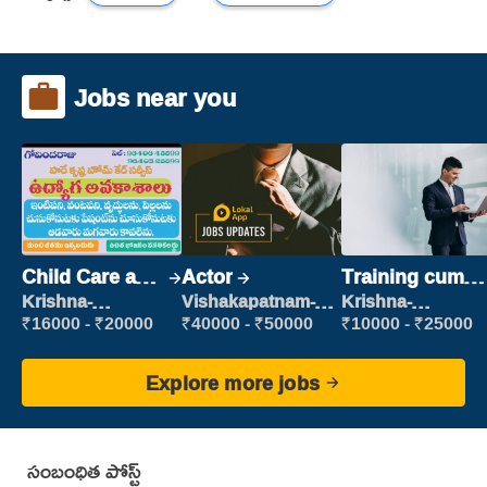
Jobs near you
Child Care and
Actor
Training cum
Patient care
Placement
Krishna-
Vishakapatnam-
Krishna-
vijayawada
new
vijayawada
₹16000 - ₹20000
₹40000 - ₹50000
₹10000 - ₹25000
Explore more jobs
సంబంధిత పోస్ట్