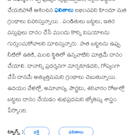
చేయకపోతే ఆశించిన
ఫలితాలు
లభించవని హిందూ మత
గ్రంథాలు వివరిస్తున్నాయి.. పండితులు బట్టలు, ఇతర
వస్తువులు దానం చేసే ముందు కొన్ని విషయాలను
గుర్తుంచుకోవాలని సూచిస్తున్నారు. పాత బట్టలను ఉప్పు
నీటిలో ఉతికి, మంచి స్థితిలో ఉన్నవాటిని మాత్రమే దానం
చేయాలి. దానాన్ని ప్రదర్శనగా మార్చకూడదని, గోప్యంగా
చేసే దానమే అత్యుత్తమమని గ్రంథాలు చెబుతున్నాయి.
ఉదయం వేళల్లో, అమావాస్య, పౌర్ణమి, శనివారం రోజుల్లో
బట్టలు దానం చేయడం శుభప్రదమని జ్యోతిష్య శాస్త్రం
పేర్కొంది.
ట్యాగ్స్ :
భక్తి
ఫలితాలు