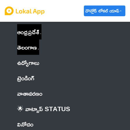
డౌన్లోడ్ లోకల్ యాప్
ఆంధ్రప్రదేశ్
తెలంగాణ
ఉద్యోగాలు
ట్రెండింగ్
వాతావరణం
🌟 వాట్సాప్ STATUS
వినోదం