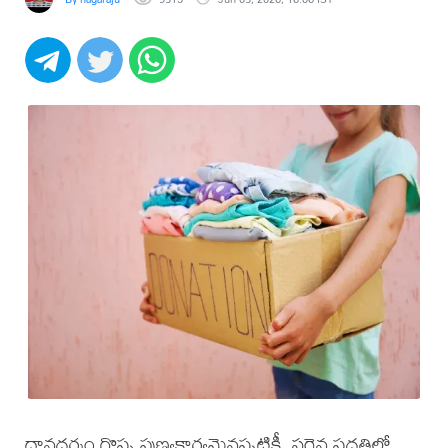
దానధర్మం గొప్ప పుణ్యకార్యమైనప్పటికీ, సరైన పద్ధతిలో