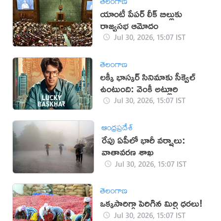
తెలంగాణ
యాంటీ పేపర్ లీక్ బిల్లుకు
రాజ్యసభ ఆమోదం
Jul 30, 2026, 15:07 IST
తెలంగాణ
లక్కీ భాస్కర్ సినిమాకు సీక్వెల్
ఉంటుంది: వెంకీ అట్లూరి
Jul 30, 2026, 15:07 IST
ఆంధ్రప్రదేశ్
రేపు ఏపీలో భారీ వర్షాలు:
వాతావరణ శాఖ
Jul 30, 2026, 15:07 IST
తెలంగాణ
ఒక్కసారిగ్గా పెరిగిన మిర్చి ధరలు!
Jul 30, 2026, 15:07 IST