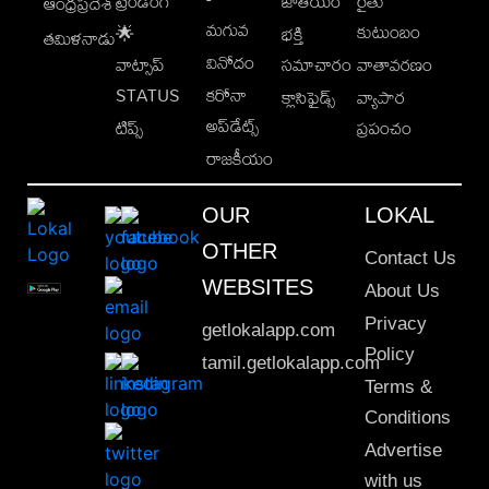
ట్రెండింగ్
జాతీయం
రైతు
ఆంధ్రప్రదేశ్
మగువ
కుటుంబం
🌟
భక్తి
తమిళనాడు
వినోదం
వాట్సాప్
సమాచారం
వాతావరణం
STATUS
కరోనా
క్లాసిఫైడ్స్
వ్యాపార
అప్‌డేట్స్
టిప్స్
ప్రపంచం
రాజకీయం
OUR
LOKAL
OTHER
Contact Us
WEBSITES
About Us
Privacy
getlokalapp.com
Policy
tamil.getlokalapp.com
Terms &
Conditions
Advertise
with us