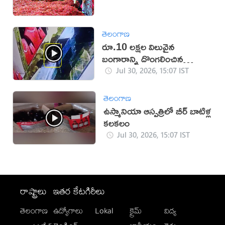
తెలంగాణ
రూ.10 లక్షల విలువైన
బంగారాన్ని దొంగలించిన
‘ఎలుక’ (వీడియో)
Jul 30, 2026, 15:07 IST
తెలంగాణ
ఉస్మానియా ఆస్పత్రిలో బీర్ బాటిళ్ల
కలకలం
Jul 30, 2026, 15:07 IST
రాష్ట్రాలు
ఇతర కేటగిరీలు
తెలంగాణ
ఉద్యోగాలు
Lokal
క్రైమ్
విద్య
-