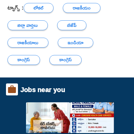
ట్యాగ్స్ :
లోకల్
రాజకీయం
జిల్లా వార్తలు
బీజేపీ
రాజకీయాలు
ఇండియా
కాంగ్రెస్
కాంగ్రెస్
Jobs near you