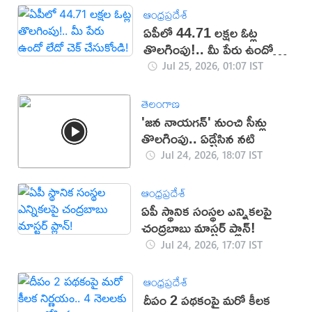
ఆంధ్రప్రదేశ్
ఏపీలో 44.71 లక్షల ఓట్ల
తొలగింపు!.. మీ పేరు ఉందో
లేదో చెక్ చేసుకోండి!
Jul 25, 2026, 01:07 IST
తెలంగాణ
'జన నాయగన్' నుంచి సీన్లు
తొలగింపు.. ఏడ్చేసిన నటి
Jul 24, 2026, 18:07 IST
ఆంధ్రప్రదేశ్
ఏపీ స్థానిక సంస్థల ఎన్నికలపై
చంద్రబాబు మాస్టర్ ప్లాన్!
Jul 24, 2026, 17:07 IST
ఆంధ్రప్రదేశ్
దీపం 2 పథకంపై మరో కీలక