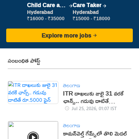
Child Care and
Care Taker
Patient care
Hyderabad
Hyderabad
₹16000 - ₹35000
₹15000 - ₹18000
Explore more jobs
సంబంధిత పోస్ట్
తెలంగాణ
ITR దాఖలుకు జులై 31 వరకే
ఛాన్స్.. గడువు దాటితే
రూ.5000 ఫైన్
Jul 25, 2026, 01:07 IST
తెలంగాణ
కామన్‌వెల్త్ గేమ్స్‌లో తొలి మెడల్