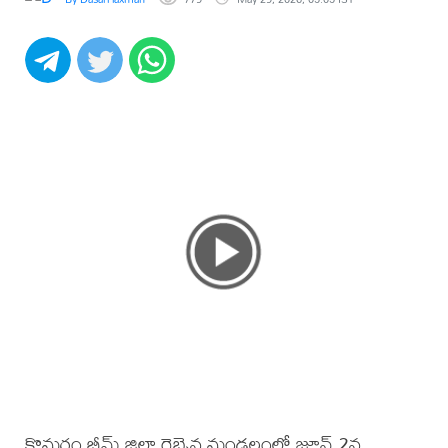
కొమరం భీమ్ జిల్లా రెబ్బెన మండలంలో జూన్ 2న