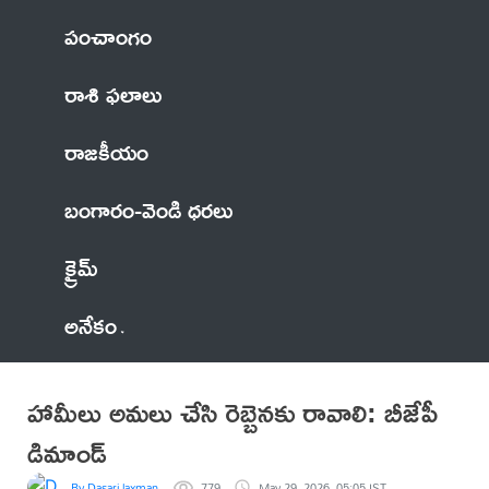
పంచాంగం
రాశి ఫలాలు
రాజకీయం
బంగారం-వెండి ధరలు
క్రైమ్
అనేకం
హామీలు అమలు చేసి రెబ్బెనకు రావాలి: బీజేపీ
డిమాండ్
By Dasari laxman
779
May 29, 2026, 05:05 IST