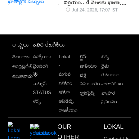
నిర్ణయం.. 4 నెలలకు ఖాతాల్లోకి
డబ్బులు
Jul 24, 2026, 17:07 IST
రాష్ట్రాలు
ఇతర కేటగిరీలు
తెలంగాణ
ఉద్యోగాలు
Lokal
క్రైమ్
విద్య
-
ట్రెండింగ్
జాతీయం
రైతు
ఆంధ్రప్రదేశ్
మగువ
కుటుంబం
🌟
భక్తి
తమిళనాడు
వినోదం
వాట్సాప్
సమాచారం
వాతావరణం
STATUS
కరోనా
క్లాసిఫైడ్స్
వ్యాపార
అప్‌డేట్స్
టిప్స్
ప్రపంచం
రాజకీయం
OUR
LOKAL
OTHER
Contact Us