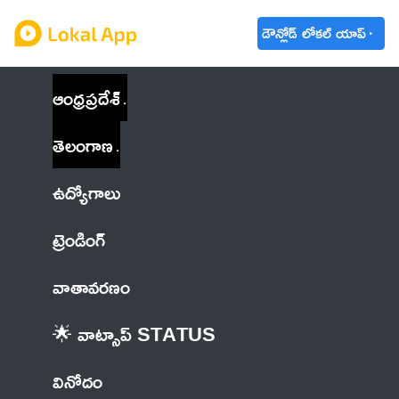
డౌన్లోడ్ లోకల్ యాప్
ఆంధ్రప్రదేశ్
తెలంగాణ
ఉద్యోగాలు
ట్రెండింగ్
వాతావరణం
🌟 వాట్సాప్ STATUS
వినోదం