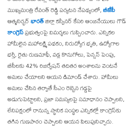
ముఖ్యమంత్రి రేవంత్ రెడ్డి పర్యటన నేపథ్యంలో,
బీజేపీ
ఆత్మనిర్భర్
భారత్
జిల్లా కన్వీనర్ కేసరి ఆంజనేయులు గౌడ్
కాంగ్రెస్
ప్రభుత్వంపై విమర్శలు గుప్పించారు. ఎన్నికల
హామీలైన మహాలక్ష్మి పథకం, నిరుద్యోగ భృతి, ఉద్యోగాల
భర్తీ, రైతు రుణమాఫీ, వడ్ల కొనుగోలు, పెన్షన్ పెంపు,
బీసీలకు 42% రిజర్వేషన్ తదితర అంశాలను వెంటనే
అమలు చేయాలని ఆయన డిమాండ్ చేశారు. హామీలు
అమలు చేసిన తర్వాతే సీఎం రెబ్బెన గడ్డపై
అడుగుపెట్టాలని, ప్రజా సమస్యలపై సమాధానం చెప్పాలని,
లేనిపక్షంలో రానున్న స్థానిక సంస్థల ఎన్నికల్లో కాంగ్రెస్‌కు
తగిన గుణపాఠం చెప్పాలని ఆయన పిలుపునిచ్చారు.