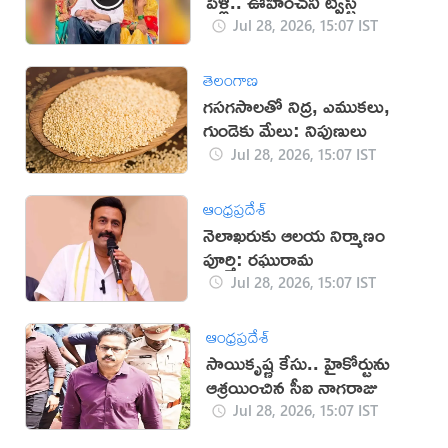
పెళ్లి.. ఊహించని ట్విస్ట్
Jul 28, 2026, 15:07 IST
తెలంగాణ
గసగసాలతో నిద్ర, ఎముకలు,
గుండెకు మేలు: నిపుణులు
Jul 28, 2026, 15:07 IST
ఆంధ్రప్రదేశ్
నెలాఖరుకు ఆలయ నిర్మాణం
పూర్తి: రఘురామ
Jul 28, 2026, 15:07 IST
ఆంధ్రప్రదేశ్
సాయికృష్ణ కేసు.. హైకోర్టును
ఆశ్రయించిన సీఐ నాగరాజు
Jul 28, 2026, 15:07 IST