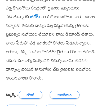
వడ్ల కొనుగోలు కేంద్రంలో రైతులు ఇబ్బందులు
పడుతున్నారని
బీజేపీ
నాయకులు ఆరోపించారు. అకాల
వర్షాలకు తడిసిన ధాన్యం వల్ల నష్టపోతున్న రైతులకు
ప్రభుత్వం సహాయం చేయాలని వారు డిమాండ్ చేశారు.
తాలు పేరుతో వడ్ల తూకంలో కోతలు పెడుతున్నారని,
లారీలు, గన్ని సంచుల కొరతతో రైతులు రోజుల తరబడి
ఎదురుచూడాల్సి వస్తోందని విమర్శించారు. తడిసిన
ధాన్యాన్ని వెంటనే కొనుగోలు చేసి రైతులకు పరిహారం
అందించాలని కోరారు.
ట్యాగ్స్ :
లోకల్
రాజకీయం