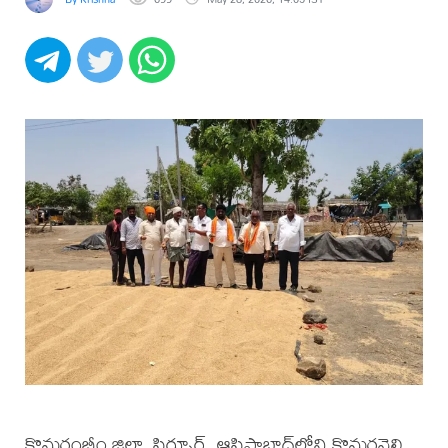
కొమరంభీం జిల్లా, సిర్పూర్, ఆసిఫాబాద్‌లోని కొమరవెల్లి