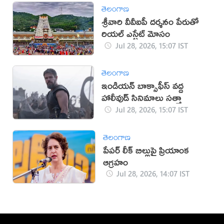
తెలంగాణ
శ్రీవారి వీవీఐపీ దర్శనం పేరుతో
రియల్ ఎస్టేట్ మోసం
Jul 28, 2026, 15:07 IST
తెలంగాణ
ఇండియన్ బాక్సాఫీస్ వద్ద
హాలీవుడ్ సినిమాలు సత్తా
Jul 28, 2026, 15:07 IST
తెలంగాణ
పేపర్ లీక్ బిల్లుపై ప్రియాంక
ఆగ్రహం
Jul 28, 2026, 14:07 IST