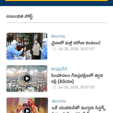
సంబంధిత పోస్ట్
తెలంగాణ
చైనాలో మళ్లీ కరోనా కలకలం!
Jul 28, 2026, 16:07 IST
ఆంధ్రప్రదేశ్
సింహాచలం గిరిప్రదక్షిణలో తగ్గని
రద్దీ (వీడియో)
Jul 28, 2026, 16:07 IST
తెలంగాణ
ఒకే యువకుడితో ముగ్గురు సిస్టర్స్