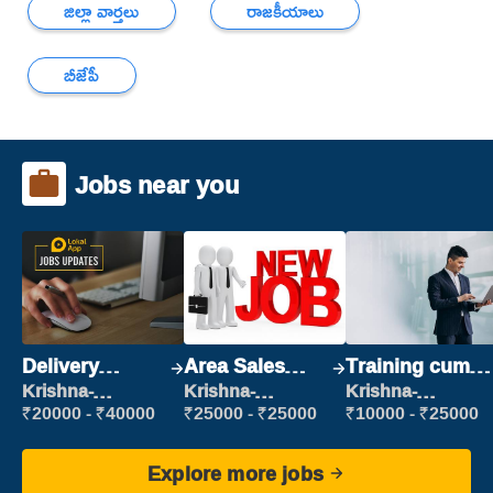
జిల్లా వార్తలు
రాజకీయాలు
బీజేపీ
Jobs near you
Delivery
Area Sales
Training cum
Executive
Manager (Field
Placement
Krishna-
Krishna-
Krishna-
vijayawada
vijayawada
vijayawada
Sales)
₹20000 - ₹40000
₹25000 - ₹25000
₹10000 - ₹25000
Explore more jobs