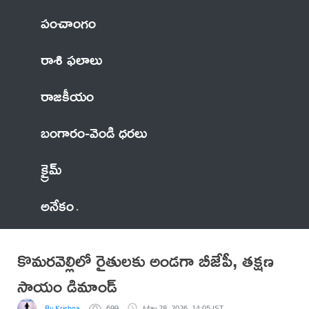
పంచాంగం
రాశి ఫలాలు
రాజకీయం
బంగారం-వెండి ధరలు
క్రైమ్
అనేకం
కొమరవెల్లిలో రైతులకు అండగా బీజేపీ, తక్షణ
సాయం డిమాండ్
By Krishna
699
May 28, 2026, 14:05 IST