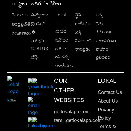
రాష్ట్రాలు
ఇతర కేటగిరీలు
తెలంగాణ
ఉద్యోగాలు
Lokal
క్రైమ్
విద్య
-
ట్రెండింగ్
జాతీయం
రైతు
ఆంధ్రప్రదేశ్
మగువ
కుటుంబం
🌟
భక్తి
తమిళనాడు
వినోదం
వాట్సాప్
సమాచారం
వాతావరణం
STATUS
కరోనా
క్లాసిఫైడ్స్
వ్యాపార
అప్‌డేట్స్
టిప్స్
ప్రపంచం
రాజకీయం
OUR
LOKAL
OTHER
Contact Us
WEBSITES
About Us
Privacy
getlokalapp.com
Policy
tamil.getlokalapp.com
Terms &