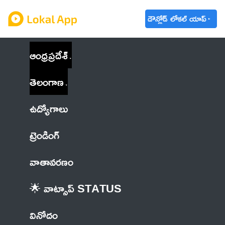
డౌన్లోడ్ లోకల్ యాప్
ఆంధ్రప్రదేశ్
తెలంగాణ
ఉద్యోగాలు
ట్రెండింగ్
వాతావరణం
🌟 వాట్సాప్ STATUS
వినోదం