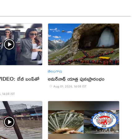
తెలంగాణ
DEO: బేబీ బంప్‌తో
అమర్‌నాథ్ యాత్ర పునఃప్రారంభం
Aug 01, 2026, 14:08 IST
, 14:08 IST