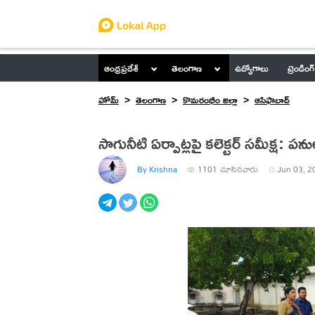
ఆంధ్రప్రదేశ్
తెలంగాణ
ఉద్యోగాలు
ట్రెండింగ్
హోమ్
తెలంగాణ
కొమరంభీం జిల్లా
ఆసిఫాబాద్
సాగునీటి ఏర్పాట్లపై కలెక్టర్ సమీక్ష
By Krishna
1101
చూసినవారు
Jun 03, 2