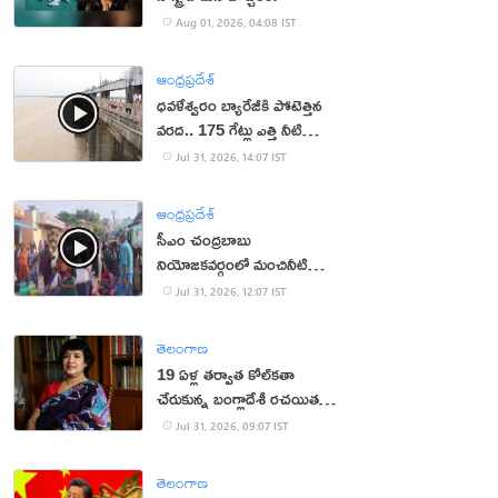
Aug 01, 2026, 04:08 IST
ఆంధ్రప్రదేశ్
ధవళేశ్వరం బ్యారేజీకి పోటెత్తిన
వరద.. 175 గేట్లు ఎత్తి నీటి
విడుదల
Jul 31, 2026, 14:07 IST
ఆంధ్రప్రదేశ్
సీఎం చంద్రబాబు
నియోజకవర్గంలో మంచినీటి
కష్టాలు.. మహిళలు ఆందోళన
Jul 31, 2026, 12:07 IST
తెలంగాణ
19 ఏళ్ల త‌ర్వాత కోల్‌క‌తా
చేరుకున్న బంగ్లాదేశీ ర‌చ‌యిత
త‌స్లీమా న‌స్రీన్‌
Jul 31, 2026, 09:07 IST
తెలంగాణ