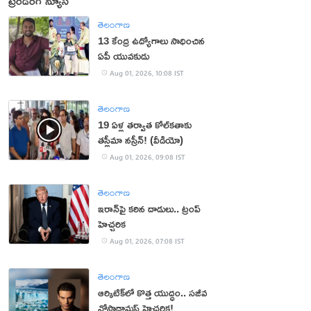
ట్రెండింగ్ న్యూస్
తెలంగాణ
13 కేంద్ర ఉద్యోగాలు సాధించిన
ఏపీ యువకుడు
Aug 01, 2026, 10:08 IST
తెలంగాణ
19 ఏళ్ల తర్వాత కోల్‌కతాకు
తస్లీమా నస్రీన్! (వీడియో)
Aug 01, 2026, 09:08 IST
తెలంగాణ
ఇరాన్‌పై కఠిన దాడులు.. ట్రంప్
హెచ్చరిక
Aug 01, 2026, 07:08 IST
తెలంగాణ
ఆర్కిటిక్‌లో కొత్త యుద్ధం.. సజీవ
నోస్ట్రాడామస్ హెచ్చరిక!