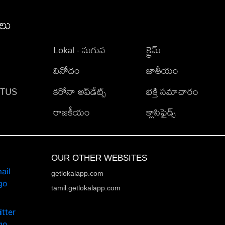
ీలు
Lokal - మగువ
క్రైమ్
వినోదం
జాతీయం
TATUS
కరోనా అప్‌డేట్స్
భక్తి సమాచారం
రాజకీయం
క్లాసిఫైడ్స్
OUR OTHER WEBSITES
getlokalapp.com
tamil.getlokalapp.com