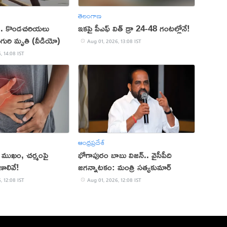
తెలంగాణ
ు.. కొండచరియలు
ఇకపై పీఎఫ్ విత్ డ్రా 24-48 గంటల్లోనే!
ుగురి మృతి (వీడియో)
Aug 01, 2026, 13:08 IST
, 14:08 IST
ఆంధ్రప్రదేశ్
.. ముఖం, చర్మంపై
భోగాపురం బాబు విజన్.. వైసీపీది
ణాలివే!
జగన్నాటకం: మంత్రి సత్యకుమార్
, 12:08 IST
Aug 01, 2026, 12:08 IST