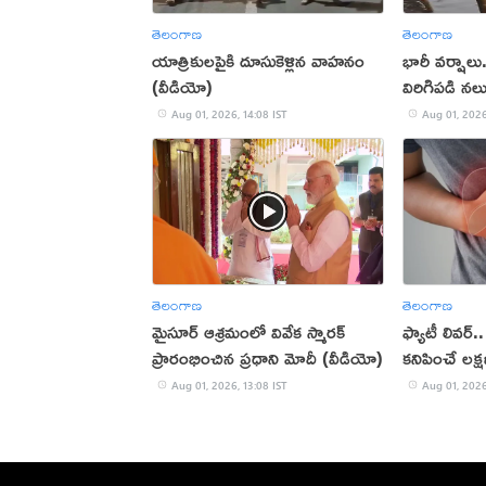
తెలంగాణ
తెలంగాణ
యాత్రికులపైకి దూసుకెళ్లిన వాహనం
భారీ వర్షాల
(వీడియో)
విరిగిపడి నల
Aug 01, 2026, 14:08 IST
Aug 01, 2026
తెలంగాణ
తెలంగాణ
మైసూర్ ఆశ్రమంలో వివేక స్మారక్
ఫ్యాటీ లివర్
ప్రారంభించిన ప్రధాని మోదీ (వీడియో)
కనిపించే లక్ష
Aug 01, 2026, 13:08 IST
Aug 01, 2026