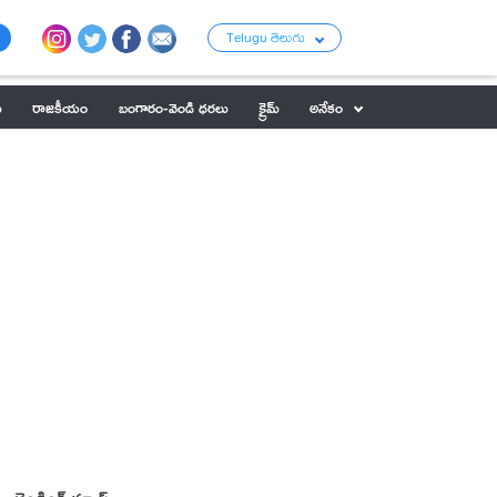
Telugu తెలుగు
ు
రాజకీయం
బంగారం-వెండి ధరలు
క్రైమ్
అనేకం