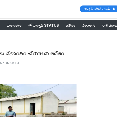
డౌన్లోడ్ లోకల్ యాప్
వాతావరణం
🌟 వాట్సాప్ STATUS
వినోదం
పంచాంగం
రాశి ఫలాల
: పనులు వేగవంతం చేయాలని ఆదేశం
026, 07:06 IST