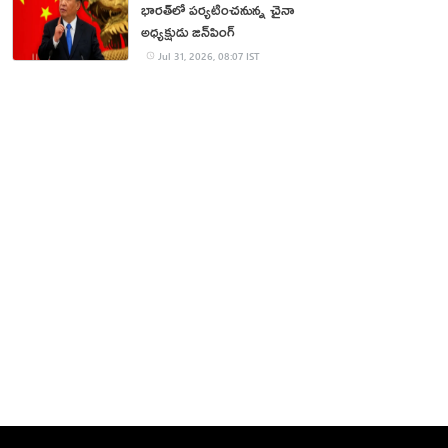
భారత్‌లో పర్యటించనున్న చైనా
అధ్యక్షుడు జిన్‌పింగ్
Jul 31, 2026, 08:07 IST