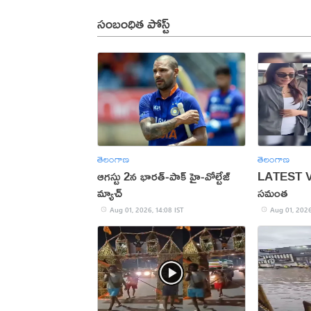
సంబంధిత పోస్ట్
తెలంగాణ
తెలంగాణ
ఆగస్టు 2న భారత్-పాక్ హై-వోల్టేజ్
LATEST VI
మ్యాచ్
సమంత
Aug 01, 2026, 14:08 IST
Aug 01, 2026