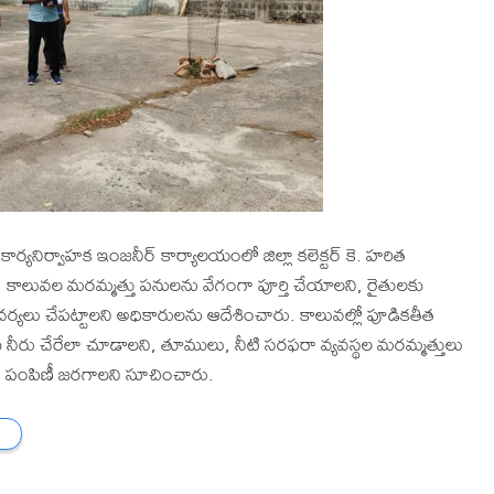
ర్యనిర్వాహక ఇంజనీర్ కార్యాలయంలో జిల్లా కలెక్టర్ కె. హరిత
ులు, కాలువల మరమ్మత్తు పనులను వేగంగా పూర్తి చేయాలని, రైతులకు
ర్యలు చేపట్టాలని అధికారులను ఆదేశించారు. కాలువల్లో పూడికతీత
కు నీరు చేరేలా చూడాలని, తూములు, నీటి సరఫరా వ్యవస్థల మరమ్మత్తులు
ి పంపిణీ జరగాలని సూచించారు.
ు