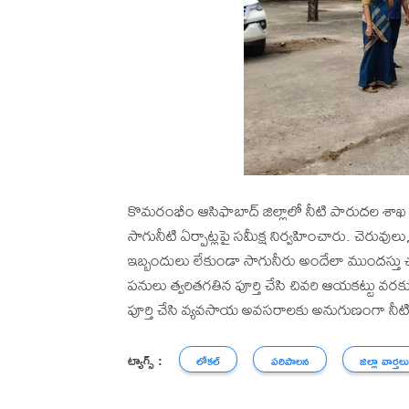
కొమరంభీం ఆసిఫాబాద్ జిల్లాలో నీటి పారుదల శాఖ కా
సాగునీటి ఏర్పాట్లపై సమీక్ష నిర్వహించారు. చెరువ
ఇబ్బందులు లేకుండా సాగునీరు అందేలా ముందస్తు చ
పనులు త్వరితగతిన పూర్తి చేసి చివరి ఆయకట్టు వర
పూర్తి చేసి వ్యవసాయ అవసరాలకు అనుగుణంగా నీట
ట్యాగ్స్ :
లోకల్
పరిపాలన
జిల్లా వార్తల