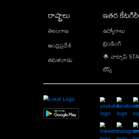
రాష్ట్రాలు
ఇతర కేటగిర
తెలంగాణ
ఉద్యోగాలు
ట్రెండింగ్
ఆంధ్రప్రదేశ్
🌟 వాట్సాప్ S
తమిళనాడు
టిప్స్