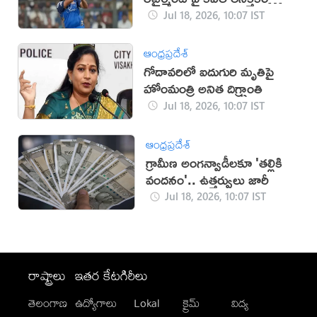
వ్యాఖ్యలు
Jul 18, 2026, 10:07 IST
ఆంధ్రప్రదేశ్
గోదావరిలో ఐదుగురి మృతిపై
హోంమంత్రి అనిత దిగ్భ్రాంతి
Jul 18, 2026, 10:07 IST
ఆంధ్రప్రదేశ్
గ్రామీణ అంగన్వాడీలకూ 'తల్లికి
వందనం'.. ఉత్తర్వులు జారీ
Jul 18, 2026, 10:07 IST
రాష్ట్రాలు
ఇతర కేటగిరీలు
తెలంగాణ
ఉద్యోగాలు
Lokal
క్రైమ్
విద్య