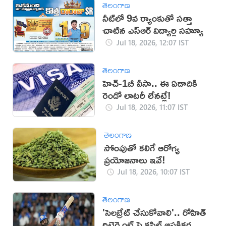
తెలంగాణ
నీట్‌లో 9వ ర్యాంకుతో సత్తా
చాటిన ఎస్‌ఆర్ విద్యార్థి సహ్యూ
Jul 18, 2026, 12:07 IST
తెలంగాణ
హెచ్‌-1బీ వీసా.. ఈ ఏడాదికి
రెండో లాటరీ లేనట్లే!
Jul 18, 2026, 11:07 IST
తెలంగాణ
సోంపుతో కలిగే ఆరోగ్య
ప్రయోజనాలు ఇవే!
Jul 18, 2026, 10:07 IST
తెలంగాణ
'సెలబ్రేట్ చేసుకోవాలి'.. రోహిత్
రిటైర్మెంట్ పై కపిల్ ఆసక్తికర