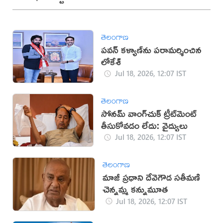
తెలంగాణ
ప‌వ‌న్ క‌ళ్యాణ్‌ను ప‌రామ‌ర్శించిన
లోకేశ్
Jul 18, 2026, 12:07 IST
తెలంగాణ
సోనమ్‌ వాంగ్‌చుక్‌ ట్రీట్‌మెంట్‌
తీసుకోవడం లేదు: వైద్యులు
Jul 18, 2026, 12:07 IST
తెలంగాణ
మాజీ ప్రధాని దేవెగౌడ సతీమణి
చెన్నమ్మ కన్నుమూత
Jul 18, 2026, 12:07 IST