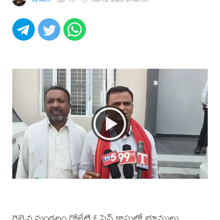
రెబ్బెన మండలం గోలేటి ఓపెన్ కాస్టులో భూములు