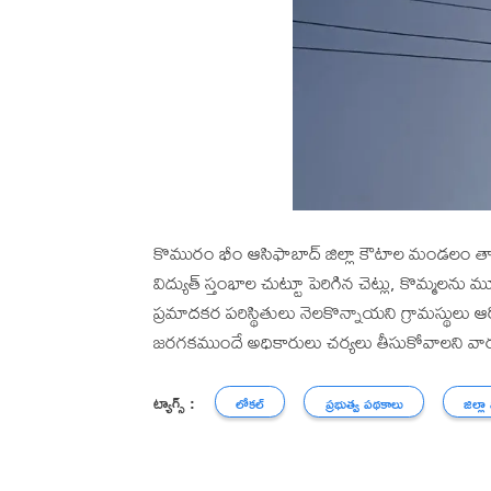
కొమురం భీం ఆసిఫాబాద్ జిల్లా కౌటాల మండలం తాటి న
విద్యుత్ స్తంభాల చుట్టూ పెరిగిన చెట్లు, కొమ్మలను 
ప్రమాదకర పరిస్థితులు నెలకొన్నాయని గ్రామస్థులు 
జరగకముందే అధికారులు చర్యలు తీసుకోవాలని వార
ట్యాగ్స్ :
లోకల్
ప్రభుత్వ పథకాలు
జిల్లా