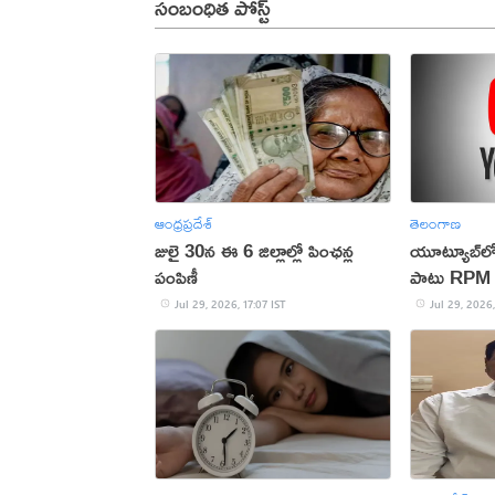
సంబంధిత పోస్ట్
ఆంధ్రప్రదేశ్
తెలంగాణ
జులై 30న ఈ 6 జిల్లాల్లో పింఛన్ల
యూట్యూబ్‌లో
పంపిణీ
పాటు RPM 
Jul 29, 2026, 17:07 IST
Jul 29, 2026,