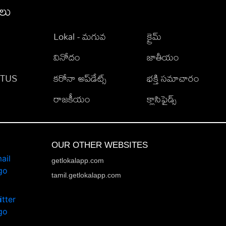
ీలు
Lokal - మగువ
క్రైమ్
వినోదం
జాతీయం
TATUS
కరోనా అప్‌డేట్స్
భక్తి సమాచారం
రాజకీయం
క్లాసిఫైడ్స్
OUR OTHER WEBSITES
getlokalapp.com
tamil.getlokalapp.com