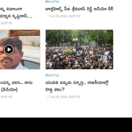
తెలంగాణ
్ని విధాలుగా
జూబ్లీహిల్స్ సీఐ శ్రీనివాస్ రెడ్డి ఆడియో లీక్
ధర్మాన కృష్ణదాస్
Jul 29, 2026, 16:07 IST
 16:07 IST
తెలంగాణ
ంపన్న వాగు.. కారు
యువత ఉద్యమ స్ఫూర్తి.. రాజకీయాల్లో
తు (వీడియో)
కొత్త శకం?
 16:07 IST
Jul 29, 2026, 16:07 IST