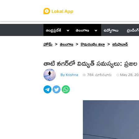
ఆంధ్రప్రదేశ్
తెలంగాణ
ఉద్యోగాలు
ట్రెండింగ్
హోమ్
తెలంగాణ
కొమరంభీం జిల్లా
ఆసిఫాబాద్
తాటి నగర్‌లో విద్యుత్ సమస్యలు: ప్ర
By Krishna
784
చూసినవారు
May 28, 20