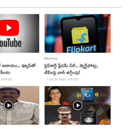
తెలంగాణ
 ఆదాయం.. వ్యూస్‌తో
ఫ్లిప్‌కార్ట్ ఫ్రీడమ్ సేల్.. స్మార్ట్‌ఫోన్లు,
కీలకం
టీవీలపై భారీ తగ్గింపు!
 17:07 IST
Jul 29, 2026, 17:07 IST