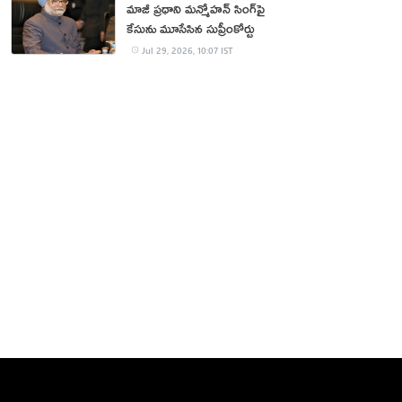
మాజీ ప్రధాని మన్మోహన్ సింగ్‌పై
కేసును మూసేసిన సుప్రీంకోర్టు
Jul 29, 2026, 10:07 IST