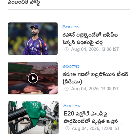
సంబంధిత పోస్ట్
తెలంగాణ
రహానే రిటైర్మెంట్‌తో బీసీసీఐ
పెన్షన్ పథకంపై చర్చ
Aug 04, 2026, 13:08 IST
తెలంగాణ
తరగతి గదిలో నిద్రపోయిన టీచర్
(వీడియో)
Aug 04, 2026, 13:08 IST
తెలంగాణ
E20 పెట్రోల్ పాలసీపై
పార్లమెంట్‌లో స్పష్టత ఇచ్చిన
కేంద్రం
Aug 04, 2026, 12:08 IST