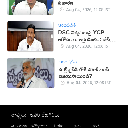
విచారణ
Aug 04, 2026, 12:08 IST
ఆంధ్రప్రదేశ్
DSC నిర్వహణపై YCP
ఆరోపణలు అర్థరహితం: బీసీ
జనార్దన్‌రెడ్డి
Aug 04, 2026, 12:08 IST
ఆంధ్రప్రదేశ్
మళ్లీ వైసీపీలోకి మాజీ ఎంపీ
విజయసాయిరెడ్డి?
Aug 04, 2026, 12:08 IST
రాష్ట్రాలు
ఇతర కేటగిరీలు
తెలంగాణ
ఉద్యోగాలు
Lokal
క్రైమ్
విద్య