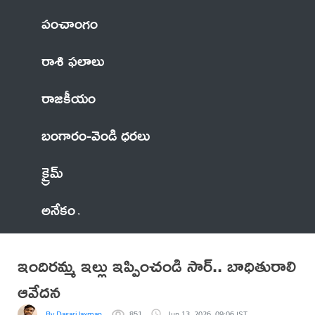
పంచాంగం
రాశి ఫలాలు
రాజకీయం
బంగారం-వెండి ధరలు
క్రైమ్
అనేకం
ఇందిరమ్మ ఇల్లు ఇప్పించండి సార్.. బాధితురాలి
ఆవేదన
By Dasari laxman
851
Jun 13, 2026, 09:06 IST