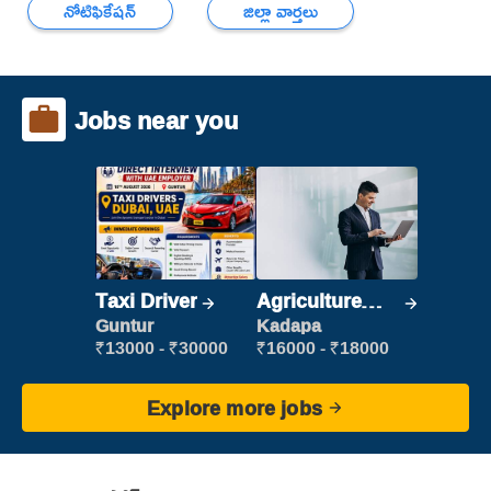
నోటిఫికేషన్
జిల్లా వార్తలు
Jobs near you
Taxi Driver
Agriculture
Labour
Guntur
Kadapa
₹13000 - ₹30000
₹16000 - ₹18000
Explore more jobs