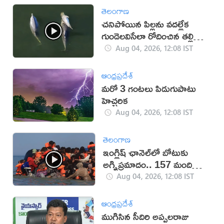
తెలంగాణ
చనిపోయిన పిల్లను వదల్లేక
గుండెలవిసేలా రోదించిన తల్లి
డాల్ఫిన్ (వీడియో)
Aug 04, 2026, 12:08 IST
ఆంధ్రప్రదేశ్
మరో 3 గంటలు పిడుగుపాటు
హెచ్చరిక
Aug 04, 2026, 12:08 IST
తెలంగాణ
ఇంగ్లిష్ ఛానెల్‌లో బోటుకు
అగ్నిప్రమాదం.. 157 మంది
సురక్షితం
Aug 04, 2026, 12:08 IST
ఆంధ్రప్రదేశ్
ముగిసిన సీదిరి అప్పలరాజు