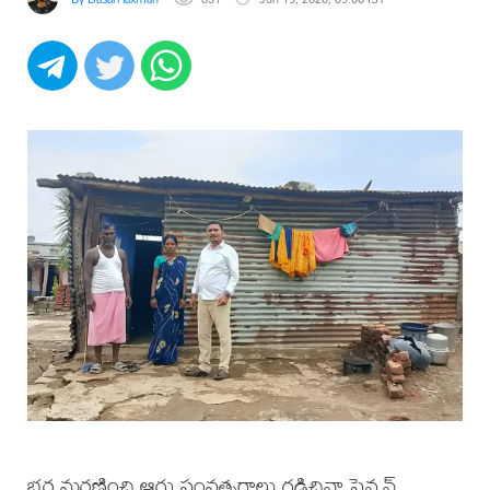
భర్త మరణించి ఆరు సంవత్సరాలు గడిచినా పెన్షన్