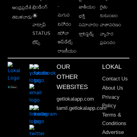
-
ట్రెండింగ్
జాతీయం
రైతు
ఆంధ్రప్రదేశ్
మగువ
కుటుంబం
🌟
భక్తి
తమిళనాడు
వినోదం
వాట్సాప్
సమాచారం
వాతావరణం
STATUS
కరోనా
క్లాసిఫైడ్స్
వ్యాపార
అప్‌డేట్స్
టిప్స్
ప్రపంచం
రాజకీయం
OUR
LOKAL
OTHER
Contact Us
WEBSITES
About Us
Privacy
getlokalapp.com
Policy
tamil.getlokalapp.com
Terms &
Conditions
Advertise