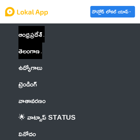
డౌన్లోడ్ లోకల్ యాప్
ఆంధ్రప్రదేశ్
తెలంగాణ
ఉద్యోగాలు
ట్రెండింగ్
వాతావరణం
🌟 వాట్సాప్ STATUS
వినోదం