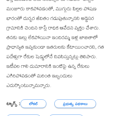
మంజూరు కాకపోవడంతో, ముగ్గురు పిల్లల పోషణ
భారంతో దుర్భర జీవితం గడుపుతున్నానని అడ్డెసర
గ్రామానికి చెందిన కాస్లే రాధిక ఆవేదన వ్యక్తం చేశారు.
తనకు ఇల్లు లేకపోయినా ఇందిరమ్మ ఇళ్ల జాబితాలో
ప్రాధాన్యత ఇవ్వకుండా ఇతరులకు కేటాయించారని, గత
పదేళ్లుగా రేకుల షెడ్డులోనే నివసిస్తున్నట్లు తెలిపారు.
ఇటీవల గాలి దుమారానికి ఇంటిపై ఉన్న రేకులు
ఎగిరిపోవడంతో మరింత ఇబ్బందులు
ఎదుర్కొంటున్నామన్నారు.
ట్యాగ్స్ :
లోకల్
ప్రభుత్వ పథకాలు