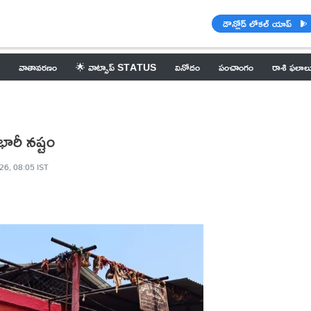
డౌన్లోడ్ లోకల్ యాప్
వాతావరణం
🌟 వాట్సాప్ STATUS
వినోదం
పంచాంగం
రాశి ఫలాల
భారీ నష్టం
26, 08:05 IST