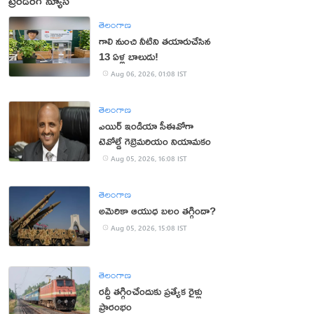
ట్రెండింగ్ న్యూస్
తెలంగాణ
గాలి నుంచి నీటిని తయారుచేసిన
13 ఏళ్ల బాలుడు!
Aug 06, 2026, 01:08 IST
తెలంగాణ
ఎయిర్ ఇండియా సీఈవోగా
టెవోల్డే గెబ్రెమరియం నియామకం
Aug 05, 2026, 16:08 IST
తెలంగాణ
అమెరికా ఆయుధ బలం తగ్గిందా?
Aug 05, 2026, 15:08 IST
తెలంగాణ
రద్దీ తగ్గించేందుకు ప్రత్యేక రైళ్లు
ప్రారంభం