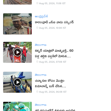
Aug 05, 2026, 11:08 IST
ఆంధ్రప్రదేశ్
కారంపూడి ఎస్ఐ వాసు స‌స్పెండ్‌
Aug 05, 2026, 10:08 IST
తెలంగాణ
కన్వర్ యాత్రలో మాతృభక్తి.. 60
ఏళ్ల తల్లిని పల్లకిలో మోసిన
కొడుకు, కోడలు!
Aug 05, 2026, 07:08 IST
తెలంగాణ
చిన్నారుల కోసం మొత్తం
విమానాన్నే బుక్ చేసిన
యూట్యూబర్
Aug 05, 2026, 06:08 IST
తెలంగాణ
తల్లి కడుపులోనే శిశువుకు అరుదైన