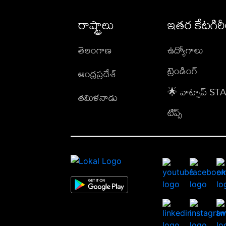
రాష్ట్రాలు
ఇతర కేటగిర
తెలంగాణ
ఉద్యోగాలు
ట్రెండింగ్
ఆంధ్రప్రదేశ్
🌟 వాట్సాప్ S
తమిళనాడు
టిప్స్