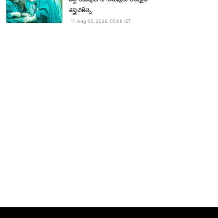
శస్త్రచికిత్స
Aug 05, 2026, 05:08 IST