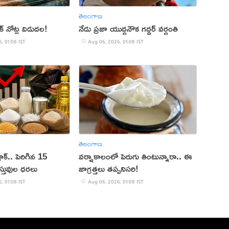
తెలంగాణ
్టిక్‌ నోట్ల విడుదల!
నేడు ప్రజా యుద్ధనౌక గద్దర్ వర్ధంతి
, 01:08 IST
Aug 06, 2026, 01:08 IST
తెలంగాణ
ాక్.. పెరిగిన 15
వర్షాకాలంలో పెరుగు తింటున్నారా.. ఈ
స్తువుల ధరలు
జాగ్రత్తలు తప్పనిసరి!
, 01:08 IST
Aug 06, 2026, 01:08 IST