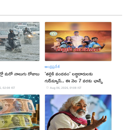
ఆంధ్రప్రదేశ్
రాల్లో మరో నాలుగు రోజులు
'తల్లికి వందనం' లబ్ధిదారులకు
గుడ్‌న్యూస్.. ఈ నెల 7 వరకు ఛాన్స్
, 02:08 IST
Aug 06, 2026, 01:08 IST