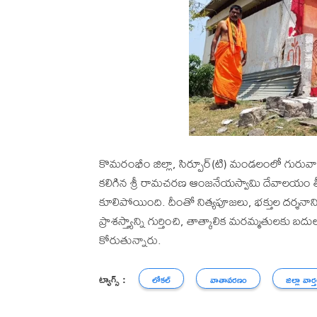
కొమరంభీం జిల్లా, సిర్పూర్(టి) మండలంలో గురువ
కలిగిన శ్రీ రామచరణ ఆంజనేయస్వామి దేవాలయం తీవ్
కూలిపోయింది. దీంతో నిత్యపూజలు, భక్తుల దర్శనాన
ప్రాశస్త్యాన్ని గుర్తించి, తాత్కాలిక మరమ్మతులకు బ
కోరుతున్నారు.
ట్యాగ్స్ :
లోకల్
వాతావరణం
జిల్లా వార్