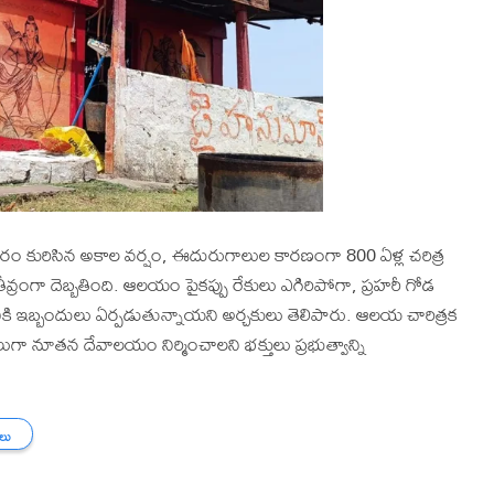
ారం కురిసిన అకాల వర్షం, ఈదురుగాలుల కారణంగా 800 ఏళ్ల చరిత్ర
రంగా దెబ్బతింది. ఆలయం పైకప్పు రేకులు ఎగిరిపోగా, ప్రహరీ గోడ
ికి ఇబ్బందులు ఏర్పడుతున్నాయని అర్చకులు తెలిపారు. ఆలయ చారిత్రక
దులుగా నూతన దేవాలయం నిర్మించాలని భక్తులు ప్రభుత్వాన్ని
తలు