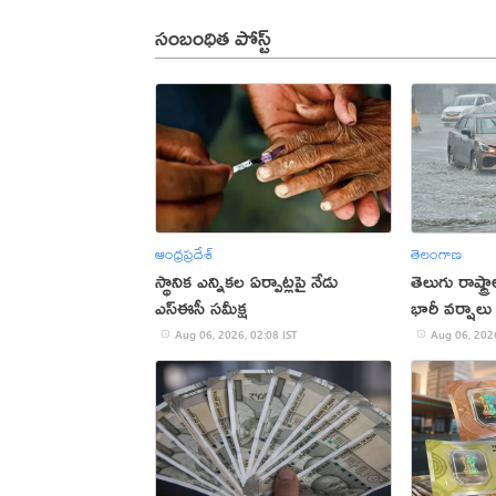
సంబంధిత పోస్ట్
ఆంధ్రప్రదేశ్
తెలంగాణ
స్థానిక ఎన్నికల ఏర్పాట్లపై నేడు
తెలుగు రాష్ట్
ఎస్ఈసీ సమీక్ష
భారీ వర్షాలు
Aug 06, 2026, 02:08 IST
Aug 06, 2026