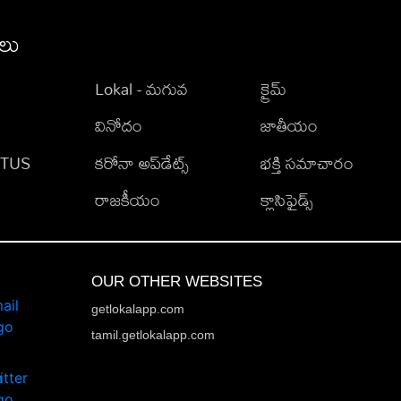
ీలు
Lokal - మగువ
క్రైమ్
వినోదం
జాతీయం
TATUS
కరోనా అప్‌డేట్స్
భక్తి సమాచారం
రాజకీయం
క్లాసిఫైడ్స్
OUR OTHER WEBSITES
getlokalapp.com
tamil.getlokalapp.com