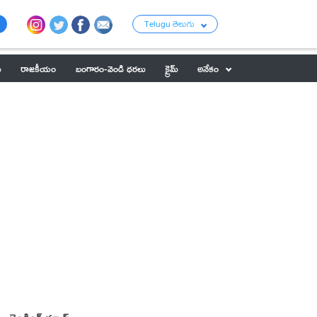
Telugu తెలుగు
ు
రాజకీయం
బంగారం-వెండి ధరలు
క్రైమ్
అనేకం