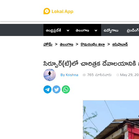
ఆంధ్రప్రదేశ్
తెలంగాణ
ఉద్యోగాలు
ట్రెండింగ్
హోమ్
తెలంగాణ
కొమరంభీం జిల్లా
ఆసిఫాబాద్
సిర్పూర్(టి)లో చారిత్రక దేవాలయానికి 
By Krishna
765
చూసినవారు
May 29, 20