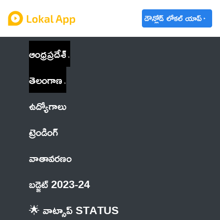
డౌన్లోడ్ లోకల్ యాప్
ఆంధ్రప్రదేశ్
తెలంగాణ
ఉద్యోగాలు
ట్రెండింగ్
వాతావరణం
బడ్జెట్ 2023-24
🌟 వాట్సాప్ STATUS