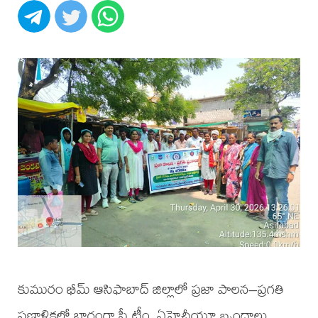
కుమురం భీమ్ ఆసిఫాబాద్ జిల్లాలో ప్రజా పాలన–ప్రగతి
ప్రణాళికలో భాగంగా షీ టీం, ఏహెచ్టీయూ బృందాలు