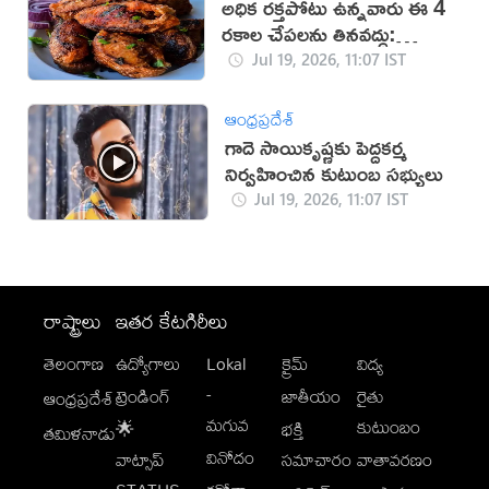
అధిక రక్తపోటు ఉన్నవారు ఈ 4
రకాల చేపలను తినవద్దు:
నిపుణులు
Jul 19, 2026, 11:07 IST
ఆంధ్రప్రదేశ్
గాదె సాయికృష్ణకు పెద్దకర్మ
నిర్వహించిన కుటుంబ సభ్యులు
Jul 19, 2026, 11:07 IST
రాష్ట్రాలు
ఇతర కేటగిరీలు
తెలంగాణ
ఉద్యోగాలు
Lokal
క్రైమ్
విద్య
-
ట్రెండింగ్
జాతీయం
రైతు
ఆంధ్రప్రదేశ్
మగువ
కుటుంబం
🌟
భక్తి
తమిళనాడు
వినోదం
వాట్సాప్
సమాచారం
వాతావరణం