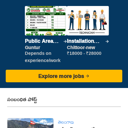
Public Area
Installation
Cleaner
Engineer/
Guntur
Chittoor-new
Helper
Depends on
₹18000 - ₹28000
experience/work
Explore more jobs
సంబంధిత పోస్ట్
తెలంగాణ