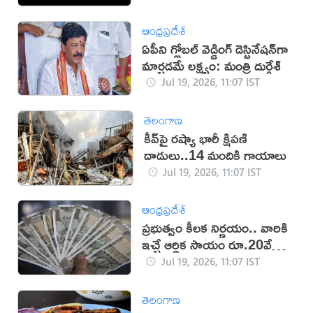
ఆంధ్రప్రదేశ్
ఏపీని గ్లోబల్ వెడ్డింగ్ డెస్టినేషన్‌గా
మార్చడమే లక్ష్యం: మంత్రి దుర్గేశ్‌
Jul 19, 2026, 11:07 IST
తెలంగాణ
కీవ్‌పై రష్యా భారీ క్షిపణి
దాడులు..14 మందికి గాయాలు
Jul 19, 2026, 11:07 IST
ఆంధ్రప్రదేశ్
ప్రభుత్వం కీలక నిర్ణయం.. వారికి
ఇచ్చే ఆర్థిక సాయం రూ.20వేలకు
పెంపు!
Jul 19, 2026, 11:07 IST
తెలంగాణ