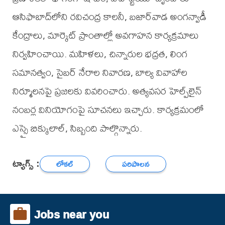
ఆసిఫాబాద్‌లోని రవిచంద్ర కాలనీ, బజార్‌వాడ అంగన్వాడీ
కేంద్రాలు, మార్కెట్ ప్రాంతాల్లో అవగాహన కార్యక్రమాలు
నిర్వహించాయి. మహిళలు, చిన్నారుల భద్రత, లింగ
సమానత్వం, సైబర్ నేరాల నివారణ, బాల్య వివాహాల
నిర్మూలనపై ప్రజలకు వివరించారు. అత్యవసర హెల్ప్‌లైన్
నంబర్ల వినియోగంపై సూచనలు ఇచ్చారు. కార్యక్రమంలో
ఎస్సై బిక్కులాల్, సిబ్బంది పాల్గొన్నారు.
ట్యాగ్స్ :
లోకల్
పరిపాలన
Jobs near you