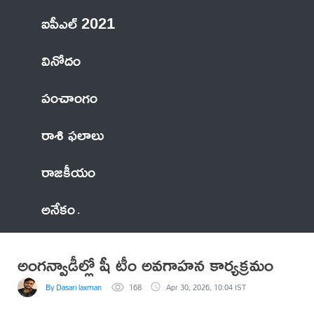
ఐపీఎల్ 2021
వినోదం
పంచాంగం
రాశి ఫలాలు
రాజకీయం
అనేకం
అంగన్వాడీల్లో షీ టీం అవగాహన కార్యక్రమం
By Dasari laxman
168
Apr 30, 2026, 10:04 IST