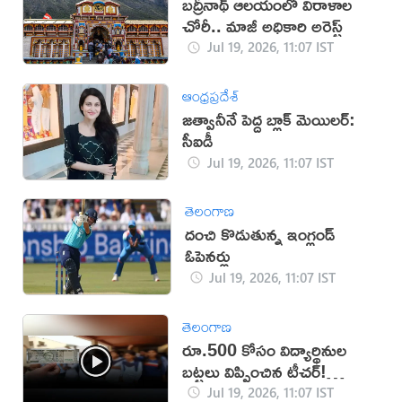
బద్రీనాథ్ ఆలయంలో విరాళాల
చోరీ.. మాజీ అధికారి అరెస్ట్
Jul 19, 2026, 11:07 IST
ఆంధ్రప్రదేశ్
జత్వానీనే పెద్ద బ్లాక్ మెయిలర్:
సీఐడీ
Jul 19, 2026, 11:07 IST
తెలంగాణ
దంచి కొడుతున్న ఇంగ్లండ్
ఓపెనర్లు
Jul 19, 2026, 11:07 IST
తెలంగాణ
రూ.500 కోసం విద్యార్థినుల
బట్టలు విప్పించిన టీచర్!
(వీడియో)
Jul 19, 2026, 11:07 IST