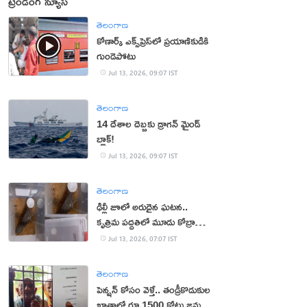
ట్రెండింగ్ న్యూస్
తెలంగాణ
కోణార్క్ ఎక్స్‌ప్రెస్‌లో ప్రయాణికుడికి
గుండెపోటు
Jul 13, 2026, 09:07 IST
తెలంగాణ
14 దేశాల దెబ్బకు డ్రాగన్ మైండ్
బ్లాక్!
Jul 13, 2026, 09:07 IST
తెలంగాణ
ఢిల్లీ జూలో అరుదైన ఘటన..
కృత్రిమ పద్ధతిలో మూడు కోబ్రా
పిల్లల జననం
Jul 13, 2026, 07:07 IST
తెలంగాణ
పెన్షన్‌ కోసం వెళ్తే.. తండ్రీకొడుకుల
ఖాతాలో రూ.1500 కోట్లు జమ