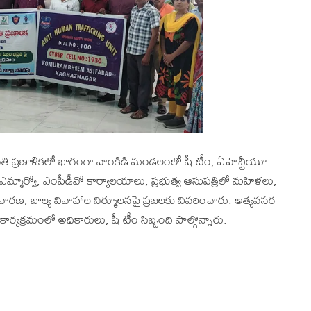
రగతి ప్రణాళికలో భాగంగా వాంకిడి మండలంలో షీ టీం, ఏహెచ్టీయూ
్మార్వో, ఎంపీడీవో కార్యాలయాలు, ప్రభుత్వ ఆసుపత్రిలో మహిళలు,
ివారణ, బాల్య వివాహాల నిర్మూలనపై ప్రజలకు వివరించారు. అత్యవసర
ర్యక్రమంలో అధికారులు, షీ టీం సిబ్బంది పాల్గొన్నారు.