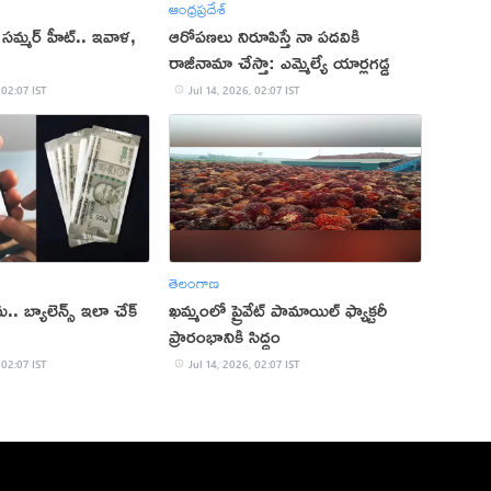
ఆంధ్రప్రదేశ్
 సమ్మర్ హీట్.. ఇవాళ,
ఆరోపణలు నిరూపిస్తే నా పదవికి
రాజీనామా చేస్తా: ఎమ్మెల్యే యార్లగడ్డ
 02:07 IST
Jul 14, 2026, 02:07 IST
తెలంగాణ
.. బ్యాలెన్స్ ఇలా చేక్‌
ఖమ్మంలో ప్రైవేట్ పామాయిల్ ఫ్యాక్టరీ
ప్రారంభానికి సిద్ధం
 02:07 IST
Jul 14, 2026, 02:07 IST