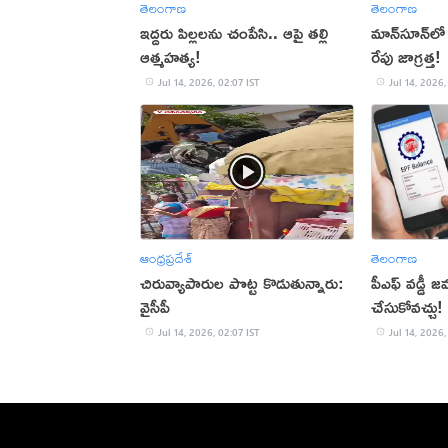
తెలంగాణ
తెలంగాణ
ఇద్దరు పిల్లలను చంపేసి.. ఆపై తల్లి
మాన్‌సూన్‌లో
ఆత్మహత్య!
రేపు జాగ్రత్త!
Jul 14, 2026, 02:07 IST
Jul 14, 2026,
ఆంధ్రప్రదేశ్
తెలంగాణ
చిరువ్యాపారుల పొట్ట కొడుతున్నారు:
పీఎఫ్ వడ్డీ జమ
వైసీపీ
చేసుకోవచ్చు!
Jul 14, 2026, 02:07 IST
Jul 14, 2026,