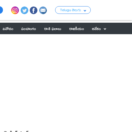
Telugu తెలుగు
వినోదం
పంచాంగం
రాశి ఫలాలు
రాజకీయం
అనేకం