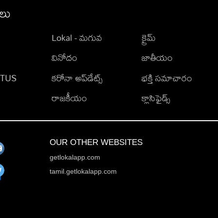
ీలు
Lokal - మగువ
క్రైమ్
వినోదం
జాతీయం
TATUS
కరోనా అప్‌డేట్స్
భక్తి సమాచారం
రాజకీయం
క్లాసిఫైడ్స్
OUR OTHER WEBSITES
getlokalapp.com
tamil.getlokalapp.com