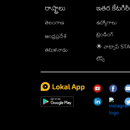
రాష్ట్రాలు
ఇతర కేటగిర
తెలంగాణ
ఉద్యోగాలు
ట్రెండింగ్
ఆంధ్రప్రదేశ్
🌟 వాట్సాప్ S
తమిళనాడు
టిప్స్