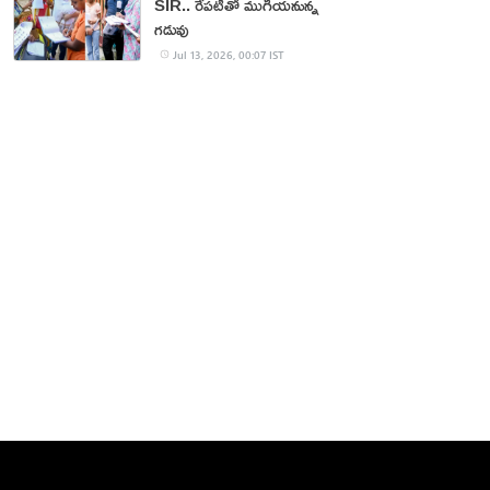
SIR.. రేపటితో ముగియనున్న
గడువు
Jul 13, 2026, 00:07 IST