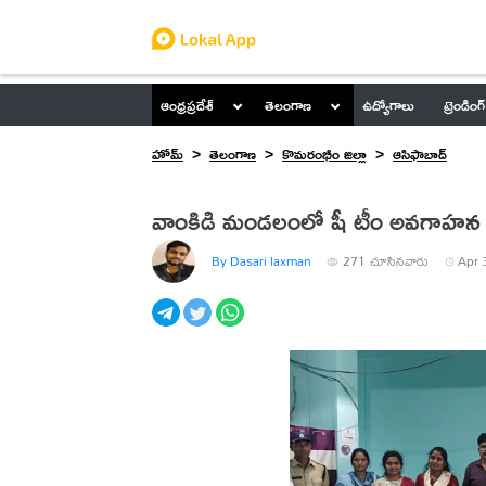
ఆంధ్రప్రదేశ్
తెలంగాణ
ఉద్యోగాలు
ట్రెండింగ్
హోమ్
తెలంగాణ
కొమరంభీం జిల్లా
ఆసిఫాబాద్
వాంకిడి మండలంలో షీ టీం అవగాహన క
By Dasari laxman
271
చూసినవారు
Apr 