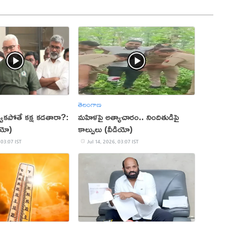
తెలంగాణ
వకపోతే కక్ష కడతారా?:
మహిళపై అత్యాచారం.. నిందితుడిపై
ియో)
కాల్పులు (వీడియో)
 03:07 IST
Jul 14, 2026, 03:07 IST