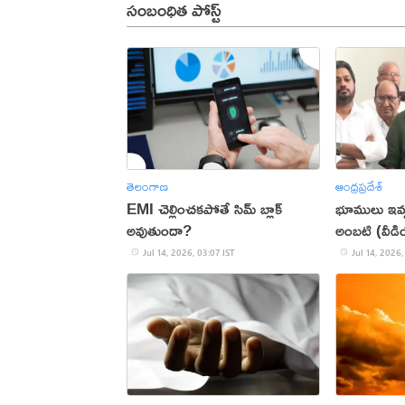
సంబంధిత పోస్ట్
తెలంగాణ
ఆంధ్రప్రదేశ్
EMI చెల్లించకపోతే సిమ్ బ్లాక్
భూములు ఇవ్
అవుతుందా?
అంబటి (వీడ
Jul 14, 2026, 03:07 IST
Jul 14, 2026,