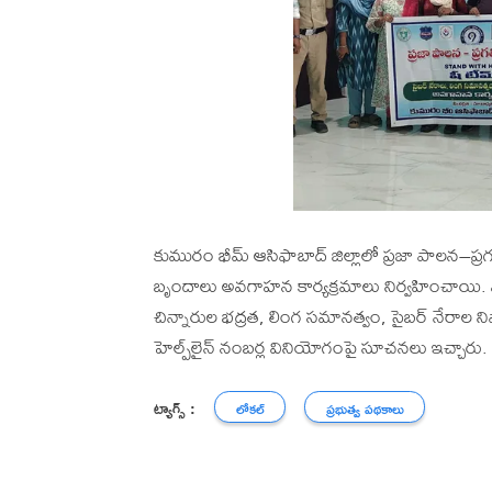
కుమురం భీమ్ ఆసిఫాబాద్ జిల్లాలో ప్రజా పాలన–ప్
బృందాలు అవగాహన కార్యక్రమాలు నిర్వహించాయి. ఎమ
చిన్నారుల భద్రత, లింగ సమానత్వం, సైబర్ నేరాల న
హెల్ప్‌లైన్ నంబర్ల వినియోగంపై సూచనలు ఇచ్చారు. కా
ట్యాగ్స్ :
లోకల్
ప్రభుత్వ పథకాలు