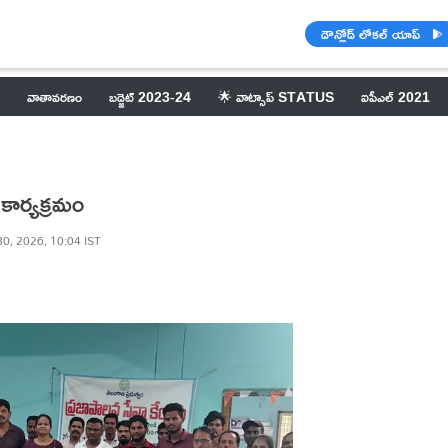
డౌన్లోడ్ లోకల్ యాప్
వాతావరణం
బడ్జెట్ 2023-24
🌟 వాట్సాప్ STATUS
ఐపీఎల్ 2021
ార్యక్రమం
30, 2026, 10:04 IST