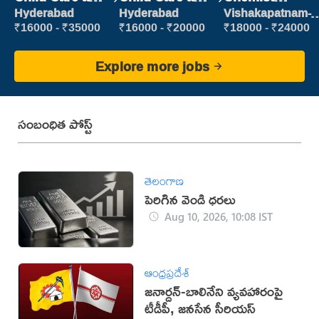
Patient care
Patient care
Production
Hyderabad
Hyderabad
Vishakapatnam-
new
Executive
₹16000 - ₹35000
₹16000 - ₹20000
₹18000 - ₹24000
Explore more jobs
సంబంధిత పోస్ట్
తెలంగాణ
పెరిగిన వెండి ధరలు
Aug 10, 2026, 10:08 IST
ఆంధ్రప్రదేశ్
జనార్దన్‌-బాలినేని వ్యవహారంపై
టీడీపీ, జనసేన సీరియస్‌