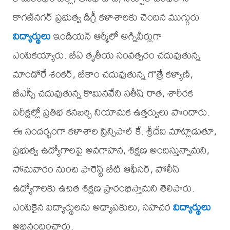
కాగజ్‌నగర్ ప్రభుత్వ డిగ్రీ కళాశాలకు చెందిన ముగ్గురు
విద్యార్థులు
ఇండియన్ ఆర్మీలో అగ్నివీర్లుగా
ఎంపికయ్యారు. బీఏ తృతీయ సంవత్సరం చదువుతున్న
మాండోరే శంకర్, బీకాం చదువుతున్న గౌత్రే కళ్యాణ్,
బీఎస్సీ చదువుతున్న కొమినవేని సతీష్ రాత, శారీరక
పరీక్షల్లో ప్రతిభ కనబర్చి నియామక ఉత్తర్వులు పొందారు.
ఈ సందర్భంగా కళాశాల ప్రిన్సిపాల్ కే. శ్రీదేవి మాట్లాడుతూ,
ప్రభుత్వ ఉద్యోగాలపై అవగాహన, శిక్షణ అందిస్తున్నామని,
సోమవారం నుంచి ఫారెస్ట్ బీట్ ఆఫీసర్, పోలీస్
ఉద్యోగాలకు ఉచిత శిక్షణ ప్రారంభిస్తామని తెలిపారు.
ఎంపికైన విద్యార్థులను అధ్యాపకులు, సహచర
విద్యార్థులు
అభినందించారు.