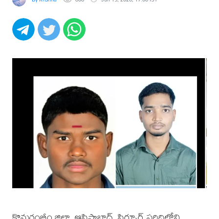
కొమరంభీం జిల్లా, ఆసిఫాబాద్, సిర్పూర్ పరిధిలోని