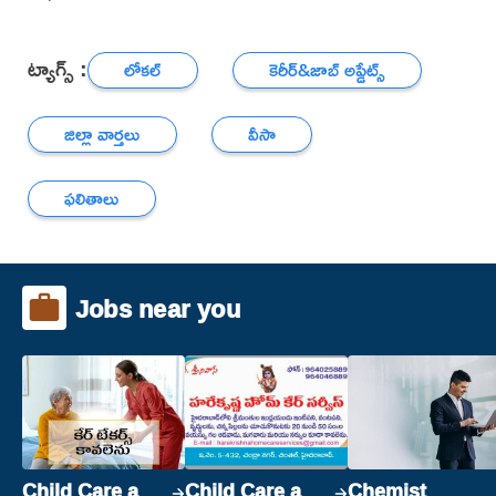
ట్యాగ్స్ :
లోకల్
కెరీర్‌&జాబ్ అప్డేట్స్
జిల్లా వార్తలు
వీసా
ఫలితాలు
Jobs near you
Child Care and
Child Care and
Chemist