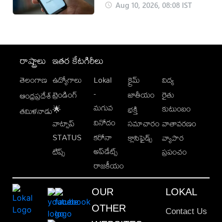
Aug 10, 2026, 08:08 IST
రాష్ట్రాలు
ఇతర కేటగిరీలు
తెలంగాణ
ఉద్యోగాలు
Lokal
క్రైమ్
విద్య
-
ట్రెండింగ్
జాతీయం
రైతు
ఆంధ్రప్రదేశ్
మగువ
కుటుంబం
🌟
భక్తి
తమిళనాడు
వినోదం
వాట్సాప్
సమాచారం
వాతావరణం
STATUS
కరోనా
క్లాసిఫైడ్స్
వ్యాపార
అప్‌డేట్స్
టిప్స్
ప్రపంచం
రాజకీయం
OUR
LOKAL
OTHER
Contact Us