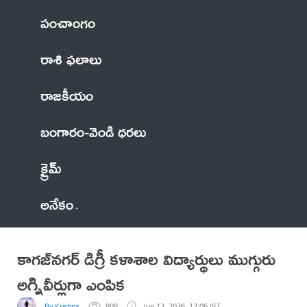
పంచాంగం
రాశి ఫలాలు
రాజకీయం
బంగారం-వెండి ధరలు
క్రైమ్
అనేకం
కాగజ్‌నగర్ డిగ్రీ కళాశాల విద్యార్థులు ముగ్గురు
అగ్నివీర్లుగా ఎంపిక
By Krishna
808
Jun 13, 2026, 17:06 IST