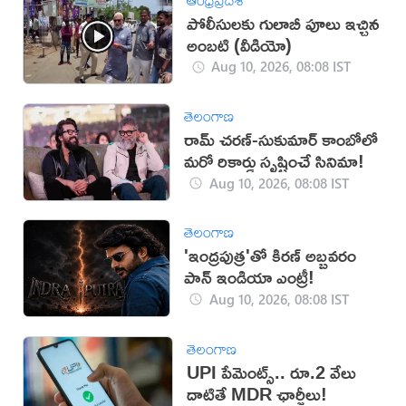
పోలీసులకు గులాబీ పూలు ఇచ్చిన
అంబటి (వీడియో)
Aug 10, 2026, 08:08 IST
తెలంగాణ
రామ్ చరణ్-సుకుమార్ కాంబోలో
మరో రికార్డు సృష్టించే సినిమా!
Aug 10, 2026, 08:08 IST
తెలంగాణ
'ఇంద్రపుత్ర'తో కిరణ్ అబ్బవరం
పాన్ ఇండియా ఎంట్రీ!
Aug 10, 2026, 08:08 IST
తెలంగాణ
UPI పేమెంట్స్.. రూ.2 వేలు
దాటితే MDR ఛార్జీలు!