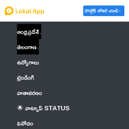
డౌన్లోడ్ లోకల్ యాప్
ఆంధ్రప్రదేశ్
తెలంగాణ
ఉద్యోగాలు
ట్రెండింగ్
వాతావరణం
🌟 వాట్సాప్ STATUS
వినోదం