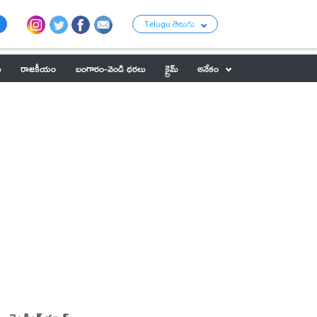
Telugu తెలుగు
ు
రాజకీయం
బంగారం-వెండి ధరలు
క్రైమ్
అనేకం