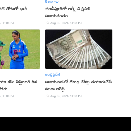
తెలంగాణ
టి తోటలో భారీ
చండీపూర్‌లో అగ్ని-4 క్షిపణి
విజయవంతం
, 15:08 IST
Aug 06, 2026, 13:08 IST
ఆంధ్రప్రదేశ్
 కప్‌: సెప్టెంబర్ 5న
విజయవాడలో దొంగ నోట్లు తయారుచేసే
పోరు
ముఠా అరెస్ట్
, 13:08 IST
Aug 06, 2026, 13:08 IST