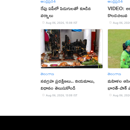
ఆంధ్రప్రదేశ్
ఆంధ్రప్రదేశ్
రేపు ఏపీలో పిడుగులతో కూడిన
VIDEO: అర
వర్షాలు
కొండచిలువ
Aug 06, 2026, 15:08 IST
Aug 06, 2026
తెలంగాణ
తెలంగాణ
నవగ్రహ ప్రదక్షిణలు.. నియమాలు,
మహిళల ఆసియా
విధానం తెలుసుకోండి
భారత్-పాక్ 
Aug 06, 2026, 13:08 IST
Aug 06, 2026