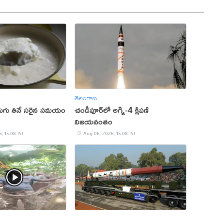
తెలంగాణ
ెరుగు తినే సరైన సమయం
చండీపూర్‌లో అగ్ని-4 క్షిపణి
విజయవంతం
, 15:08 IST
Aug 06, 2026, 15:08 IST