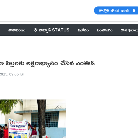
డౌన్లోడ్ లోకల్ యాప్
వాతావరణం
🌟 వాట్సాప్ STATUS
వినోదం
పంచాంగం
రాశి ఫలాల
ా పిల్లలకు అక్షరాభ్యాసం చేసిన ఎంఈఓ
2025, 09:06 IST