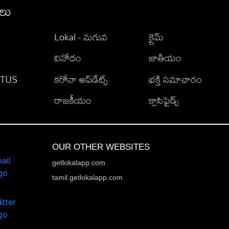
ీలు
Lokal - మగువ
క్రైమ్
వినోదం
జాతీయం
TATUS
కరోనా అప్‌డేట్స్
భక్తి సమాచారం
రాజకీయం
క్లాసిఫైడ్స్
OUR OTHER WEBSITES
getlokalapp.com
tamil.getlokalapp.com