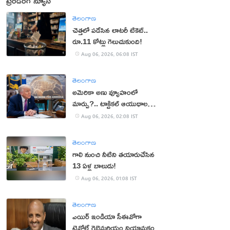
ట్రెండింగ్ న్యూస్
తెలంగాణ
చెత్తలో పడేసిన లాటరీ టికెట్..
రూ.11 కోట్లు గెలుచుకుంది!
Aug 06, 2026, 06:08 IST
తెలంగాణ
అమెరికా అణు వ్యూహంలో
మార్పు?.. టాక్టికల్ ఆయుధాలకు
ప్రాధాన్యం!
Aug 06, 2026, 02:08 IST
తెలంగాణ
గాలి నుంచి నీటిని తయారుచేసిన
13 ఏళ్ల బాలుడు!
Aug 06, 2026, 01:08 IST
తెలంగాణ
ఎయిర్ ఇండియా సీఈవోగా
టెవోల్డే గెబ్రెమరియం నియామకం