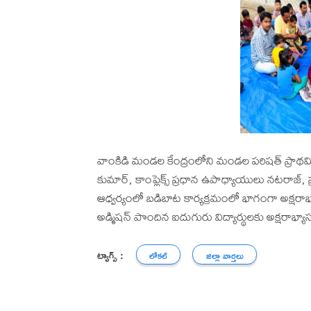
వాంకిడి మండల కేంద్రంలోని మండల పరిషత్ ప్రాథమ
కుమార్, కాంప్లెక్స్ ప్రధాన ఉపాధ్యాయులు నటరాజ్
ఆధ్వర్యంలో బడిబాట కార్యక్రమంలో భాగంగా అక్ష
అడ్మిషన్ పొందిన ఐదుగురు విద్యార్థులకు అక్షరాభ్
ట్యాగ్స్ :
లోకల్
జిల్లా వార్తలు