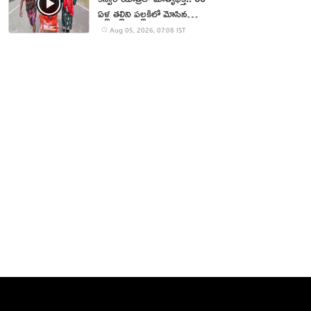
ఏళ్ల తల్లిని పల్లకిలో మోసిన
కొడుకు, కోడలు!
Aug 05, 2026, 07:08 IST