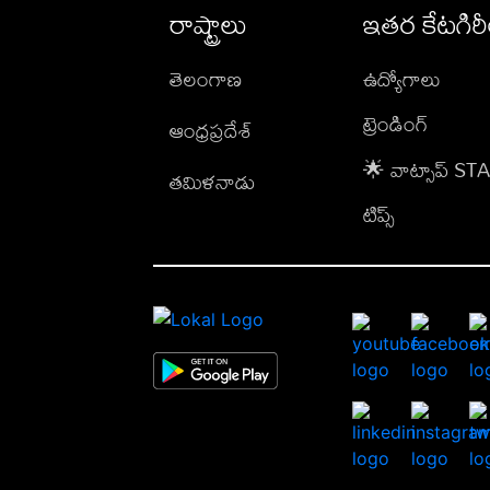
రాష్ట్రాలు
ఇతర కేటగిర
తెలంగాణ
ఉద్యోగాలు
ట్రెండింగ్
ఆంధ్రప్రదేశ్
🌟 వాట్సాప్ S
తమిళనాడు
టిప్స్