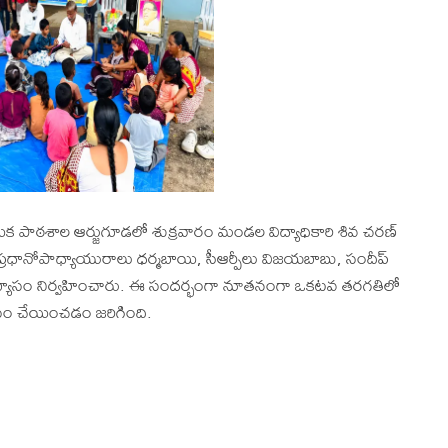
ిక పాఠశాల ఆర్జుగూడలో శుక్రవారం మండల విద్యాధికారి శివ చరణ్
, ప్రధానోపాధ్యాయురాలు ధర్మబాయి, సీఆర్పీలు విజయబాబు, సందీప్
రాభ్యాసం నిర్వహించారు. ఈ సందర్భంగా నూతనంగా ఒకటవ తరగతిలో
యాసం చేయించడం జరిగింది.