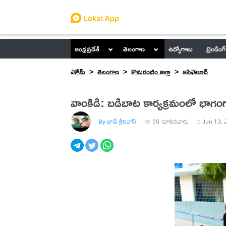
ఆంధ్రప్రదేశ్
తెలంగాణ
ఉద్యోగాలు
ట్రెండింగ్
హోమ్
తెలంగాణ
కొమరంభీం జిల్లా
ఆసిఫాబాద్
వాంకిడి: బడిబాట కార్యక్రమంలో భాగంగ
By జాడే శ్రీనివాస్.
55
చూసినవారు
Jun 13, 