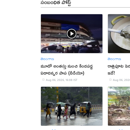
సంబంధిత పోస్ట్
తెలంగాణ
తెలంగాణ
మూడో అంతస్తు నుంచి కిందపడ్డ
రాత్రిపూట ప
ఏడాదిన్నర పాప (వీడియో)
ఇదే!
Aug 06, 2026, 16:08 IST
Aug 06, 2026