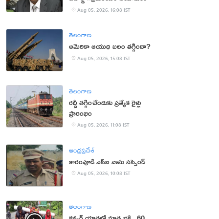
Aug 05, 2026, 16:08 IST
తెలంగాణ
అమెరికా ఆయుధ బలం తగ్గిందా?
Aug 05, 2026, 15:08 IST
తెలంగాణ
రద్దీ తగ్గించేందుకు ప్రత్యేక రైళ్లు
ప్రారంభం
Aug 05, 2026, 11:08 IST
ఆంధ్రప్రదేశ్
కారంపూడి ఎస్ఐ వాసు స‌స్పెండ్‌
Aug 05, 2026, 10:08 IST
తెలంగాణ
కన్వర్ యాత్రలో మాతృభక్తి.. 60