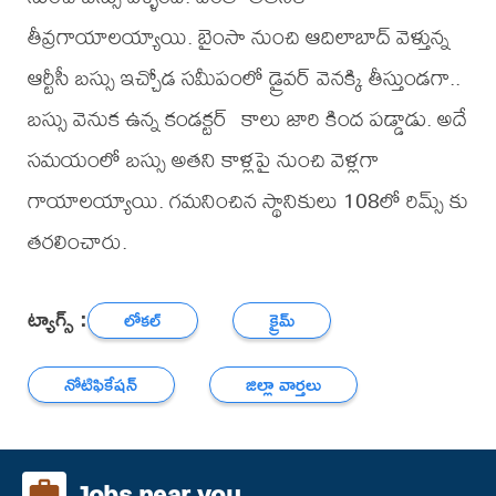
తీవ్రగాయాలయ్యాయి. బైంసా నుంచి ఆదిలాబాద్ వెళ్తున్న
ఆర్టీసీ బస్సు ఇచ్చోడ సమీపంలో డ్రైవర్ వెనక్కి తీస్తుండగా..
బస్సు వెనుక ఉన్న కండక్టర్ కాలు జారి కింద పడ్డాడు. అదే
సమయంలో బస్సు అతని కాళ్లపై నుంచి వెళ్లగా
గాయాలయ్యాయి. గమనించిన స్థానికులు 108లో రిమ్స్ కు
తరలించారు.
ట్యాగ్స్ :
లోకల్
క్రైమ్
నోటిఫికేషన్
జిల్లా వార్తలు
Jobs near you