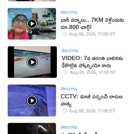
తెలంగాణ
భారీ వర్షాలు.. 7KM వెళ్లేందుకు
రూ.800 ఛార్జ్!
Aug 08, 2026, 17:08 IST
తెలంగాణ
VIDEO: 7వ తరగతి బాలికను
ఢీకొట్టిన స్కోర్పియో కారు
Aug 08, 2026, 17:08 IST
తెలంగాణ
CCTV: మాజీ సర్పంచ్ దారుణ
హత్య
Aug 08, 2026, 17:08 IST
తెలంగాణ