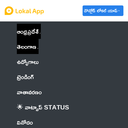
డౌన్లోడ్ లోకల్ యాప్
ఆంధ్రప్రదేశ్
తెలంగాణ
ఉద్యోగాలు
ట్రెండింగ్
వాతావరణం
🌟 వాట్సాప్ STATUS
వినోదం