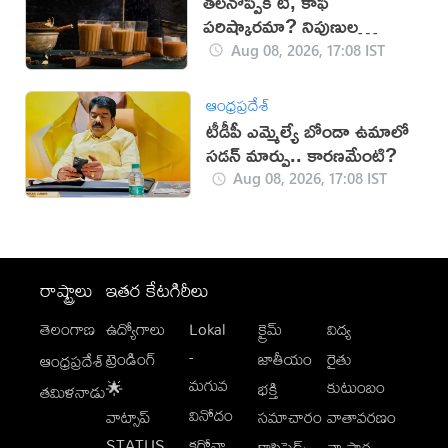
తలనొప్పికి టీ, కాఫీ
పరిష్కారమా? నిపుణుల
సూచనలు ఇవే!
Aug 08, 2026, 17:08 IST
ఆంధ్రప్రదేశ్
టీడీపీ ఎమ్మెల్యే బోండా ఉమాలో
సడన్‌ మార్పు.. కారణమేంటి?
Aug 08, 2026, 17:08 IST
రాష్ట్రాలు
ఇతర కేటగిరీలు
తెలంగాణ
ఉద్యోగాలు
Lokal
క్రైమ్
విద్య
-
ట్రెండింగ్
జాతీయం
రైతు
ఆంధ్రప్రదేశ్
మగువ
కుటుంబం
🌟
భక్తి
తమిళనాడు
వినోదం
వాట్సాప్
సమాచారం
వాతావరణం
STATUS
కరోనా
క్లాసిఫైడ్స్
వ్యాపార