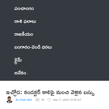
పంచాంగం
రాశి ఫలాలు
రాజకీయం
బంగారం-వెండి ధరలు
క్రైమ్
అనేకం
ఇచ్చోడ: కండక్టర్ కాలిపై నుంచి వెళ్లిన బస్సు
By Shaik Mahi
54
May 17, 2025, 07:05 IST