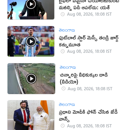
లైఫ్‌లో ఏమైనా చేయాలనుకుంటే
మనల్ని ఏదీ ఆపలేదు: యశ్
Aug 08, 2026, 18:08 IST
తెలంగాణ
ఫుట్‌బాల్ స్టార్ మెస్సీ తండ్రి జార్జ్
కన్నుమూత
Aug 08, 2026, 18:08 IST
తెలంగాణ
చిన్నారిపై వీధికుక్కల దాడి
(వీడియో)
Aug 08, 2026, 18:08 IST
తెలంగాణ
ప్రధాని మోదీకి ఫోన్ చేసిన జేడీ
వాన్స్
Aug 08, 2026, 18:08 IST