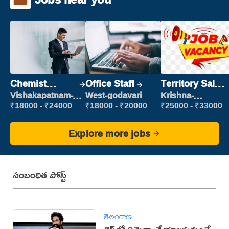
Chemist
Office Staff
Territory Sales
Production
Manager
Vishakapatnam-
West-godavari
Krishna-
new
vijayawada
Executive
₹18000 - ₹24000
₹18000 - ₹20000
₹25000 - ₹33000
Explore more jobs
సంబంధిత పోస్ట్
తెలంగాణ