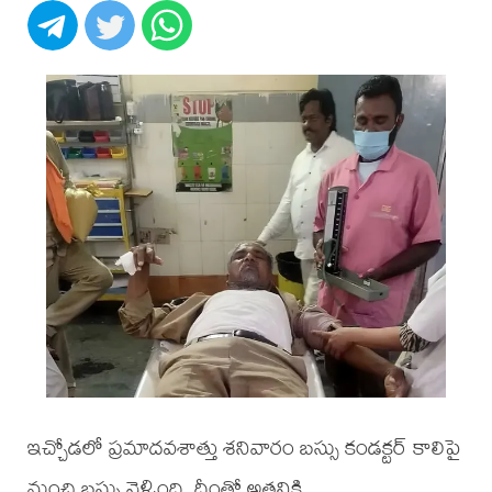
ఇచ్చోడలో ప్రమాదవశాత్తు శనివారం బస్సు కండక్టర్ కాలిపై
నుంచి బస్సు వెళ్ళింది. దీంతో అతనికి