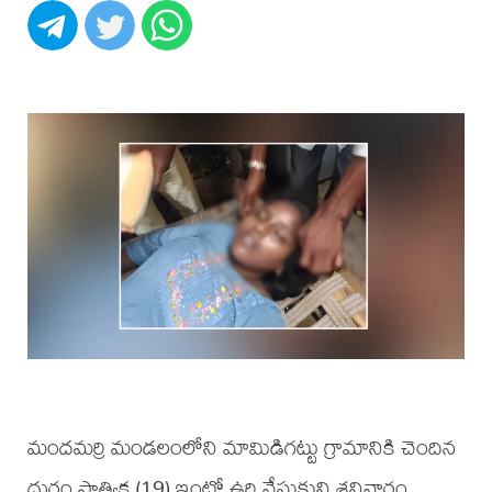
మందమర్రి మండలంలోని మామిడిగట్టు గ్రామానికి చెందిన
దుర్గం సాత్విక (19) ఇంట్లో ఉరి వేసుకుని శనివారం