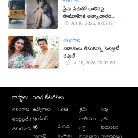
తెలంగాణ
ప్రేమ పేరుతో బాలికపై
సామూహిక అత్యాచారం..
నలుగురి అరెస్ట్
Jul 16, 2026, 10:07 IST
తెలంగాణ
విడాకులు తీసుకున్న సెలబ్రిటీ
కపుల్
Jul 16, 2026, 10:07 IST
రాష్ట్రాలు
ఇతర కేటగిరీలు
తెలంగాణ
ఉద్యోగాలు
Lokal
క్రైమ్
విద్య
-
ట్రెండింగ్
జాతీయం
రైతు
ఆంధ్రప్రదేశ్
మగువ
కుటుంబం
🌟
భక్తి
తమిళనాడు
వినోదం
వాట్సాప్
సమాచారం
వాతావరణం