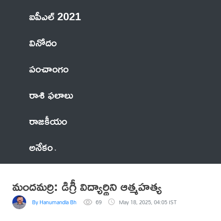
ఐపీఎల్ 2021
వినోదం
పంచాంగం
రాశి ఫలాలు
రాజకీయం
అనేకం
మందమర్రి: డిగ్రీ విద్యార్థిని ఆత్మహత్య
By Hanumandla Bhadraiah
69
May 18, 2025, 04:05 IST