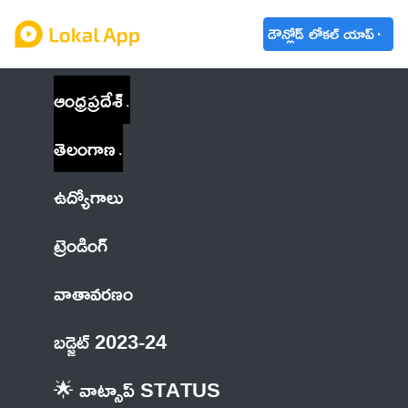
డౌన్లోడ్ లోకల్ యాప్
ఆంధ్రప్రదేశ్
తెలంగాణ
ఉద్యోగాలు
ట్రెండింగ్
వాతావరణం
బడ్జెట్ 2023-24
🌟 వాట్సాప్ STATUS