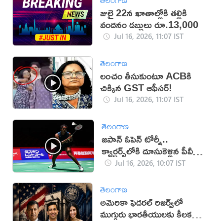
జులై 22న ఖాతాల్లోకి తల్లికి
వందనం డబ్బులు రూ.13,000
Jul 16, 2026, 11:07 IST
తెలంగాణ
లంచం తీసుకుంటూ ACBకి
చిక్కిన GST ఆఫీసర్!
Jul 16, 2026, 11:07 IST
తెలంగాణ
జపాన్ ఓపెన్ టోర్నీ..
క్వార్టర్స్‌లోకి దూసుకెళ్లిన పీవీ
సింధు
Jul 16, 2026, 10:07 IST
తెలంగాణ
అమెరికా ఫెడరల్ రిజర్వ్‌లో
ముగ్గురు భారతీయులకు కీలక