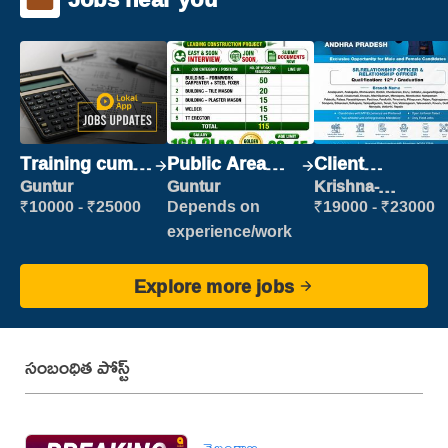
Training cum
Public Area
Client
Placement
Cleaner
Relationship
Guntur
Guntur
Krishna-
vijayawada
Executive
₹10000 - ₹25000
Depends on
₹19000 - ₹23000
experience/work
Explore more jobs
సంబంధిత పోస్ట్
తెలంగాణ