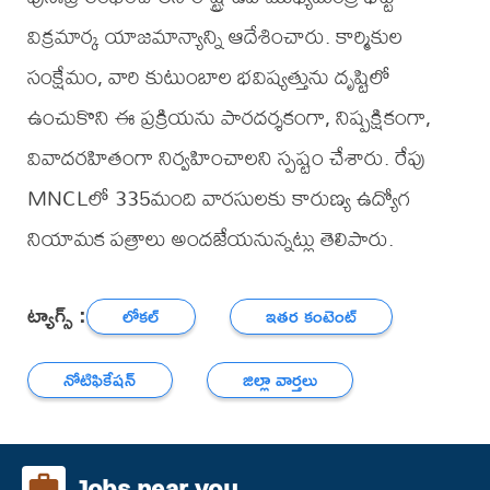
విక్రమార్క యాజమాన్యాన్ని ఆదేశించారు. కార్మికుల
సంక్షేమం, వారి కుటుంబాల భవిష్యత్తును దృష్టిలో
ఉంచుకొని ఈ ప్రక్రియను పారదర్శకంగా, నిష్పక్షికంగా,
వివాదరహితంగా నిర్వహించాలని స్పష్టం చేశారు. రేపు
MNCLలో 335మంది వారసులకు కారుణ్య ఉద్యోగ
నియామక పత్రాలు అందజేయనున్నట్లు తెలిపారు.
ట్యాగ్స్ :
లోకల్
ఇతర కంటెంట్
నోటిఫికేషన్
జిల్లా వార్తలు
Jobs near you