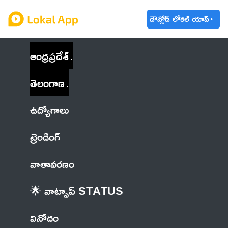
డౌన్లోడ్ లోకల్ యాప్
ఆంధ్రప్రదేశ్
తెలంగాణ
ఉద్యోగాలు
ట్రెండింగ్
వాతావరణం
🌟 వాట్సాప్ STATUS
వినోదం