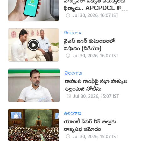
వాట్సప్‌లో విద్యుత్ సమస్యలకు
ఫిర్యాదు.. APCPDCL కొత్త
సేవలు
Jul 30, 2026, 16:07 IST
తెలంగాణ
వైఎస్ జగన్ కుటుంబంలో
విషాదం (వీడియో)
Jul 30, 2026, 16:07 IST
తెలంగాణ
రాహుల్ గాంధీపై సభా హక్కుల
ఉల్లంఘన నోటీసు
Jul 30, 2026, 15:07 IST
తెలంగాణ
యాంటీ పేపర్ లీక్ బిల్లుకు
రాజ్యసభ ఆమోదం
Jul 30, 2026, 15:07 IST