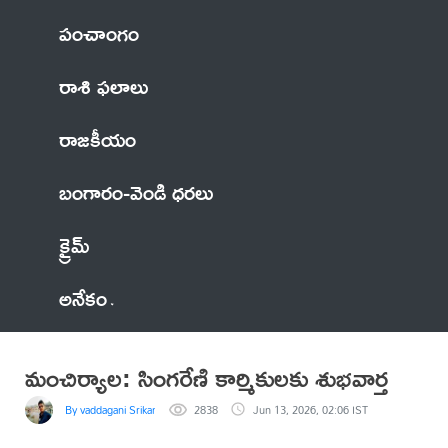
పంచాంగం
రాశి ఫలాలు
రాజకీయం
బంగారం-వెండి ధరలు
క్రైమ్
అనేకం
మంచిర్యాల: సింగరేణి కార్మికులకు శుభవార్త
By vaddagani Srikanth
2838
Jun 13, 2026, 02:06 IST