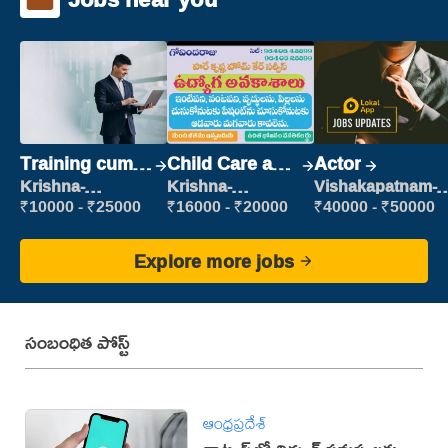
Training cum
Child Care and
Actor
Placement
Patient care
Krishna-
Krishna-
Vishakapatnam-
vijayawada
vijayawada
new
₹10000 - ₹25000
₹16000 - ₹20000
₹40000 - ₹50000
Explore more jobs
సంబంధిత పోస్ట్
ఆంధ్రప్రదేశ్