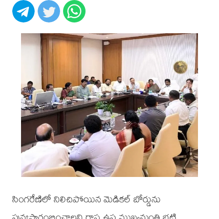
సింగరేణిలో నిలిచిపోయిన మెడికల్ బోర్డును
పునఃప్రారంభించాలని రాష్ట్ర ఉప ముఖ్యమంత్రి భట్టి