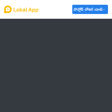
డౌన్లోడ్ లోకల్ యాప్
ఆంధ్రప్రదేశ్
తెలంగాణ
ఉద్యోగాలు
ట్రెండింగ్
వాతావరణం
🌟 వాట్సాప్ STATUS
వినోదం