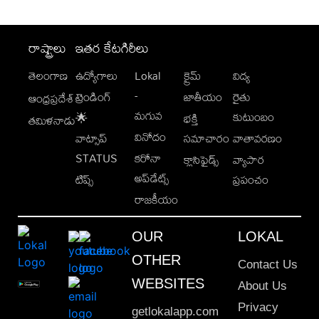
రాష్ట్రాలు
ఇతర కేటగిరీలు
తెలంగాణ
ఉద్యోగాలు
Lokal
క్రైమ్
విద్య
-
ట్రెండింగ్
జాతీయం
రైతు
ఆంధ్రప్రదేశ్
మగువ
కుటుంబం
🌟
భక్తి
తమిళనాడు
వినోదం
వాట్సాప్
సమాచారం
వాతావరణం
STATUS
కరోనా
క్లాసిఫైడ్స్
వ్యాపార
అప్‌డేట్స్
టిప్స్
ప్రపంచం
రాజకీయం
OUR
LOKAL
OTHER
Contact Us
WEBSITES
About Us
Privacy
getlokalapp.com