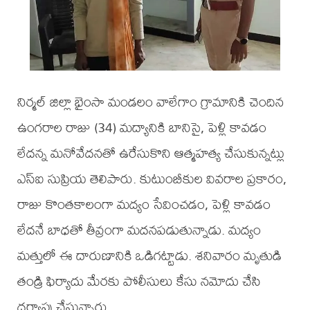
నిర్మల్ జిల్లా భైంసా మండలం వాలేగాం గ్రామానికి చెందిన
ఉంగరాల రాజు (34) మద్యానికి బానిసై, పెళ్లి కావడం
లేదన్న మనోవేదనతో ఉరేసుకొని ఆత్మహత్య చేసుకున్నట్లు
ఎస్ఐ సుప్రియ తెలిపారు. కుటుంబీకుల వివరాల ప్రకారం,
రాజు కొంతకాలంగా మద్యం సేవించడం, పెళ్లి కావడం
లేదనే బాధతో తీవ్రంగా మదనపడుతున్నాడు. మద్యం
మత్తులో ఈ దారుణానికి ఒడిగట్టాడు. శనివారం మృతుడి
తండ్రి ఫిర్యాదు మేరకు పోలీసులు కేసు నమోదు చేసి
దర్యాప్తు చేస్తున్నారు.