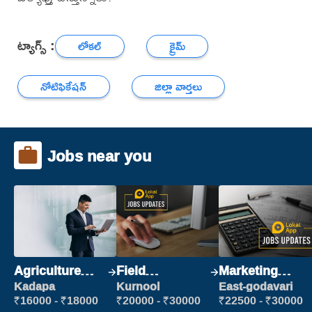
ట్యాగ్స్ :
లోకల్
క్రైమ్
నోటిఫికేషన్
జిల్లా వార్తలు
Jobs near you
Agriculture
Field
Marketing
Labour
Marketing
Executive
Kadapa
Kurnool
East-godavari
Executive
₹16000 - ₹18000
₹20000 - ₹30000
₹22500 - ₹30000