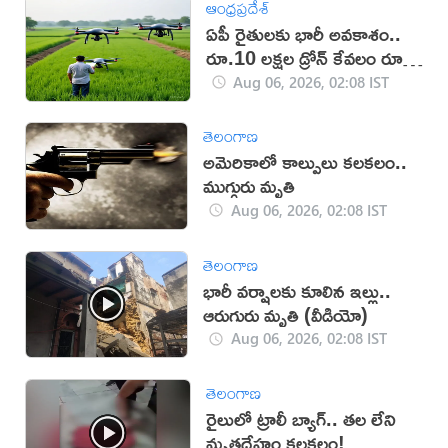
ఆంధ్రప్రదేశ్
ఏపీ రైతులకు భారీ అవకాశం..
రూ.10 లక్షల డ్రోన్ కేవలం రూ.2
లక్షలకే!
Aug 06, 2026, 02:08 IST
తెలంగాణ
అమెరికాలో కాల్పులు కలకలం..
ముగ్గురు మృతి
Aug 06, 2026, 02:08 IST
తెలంగాణ
భారీ వర్షాలకు కూలిన ఇల్లు..
ఆరుగురు మృతి (వీడియో)
Aug 06, 2026, 02:08 IST
తెలంగాణ
రైలులో ట్రాలీ బ్యాగ్.. తల లేని
మృతదేహం కలకలం!