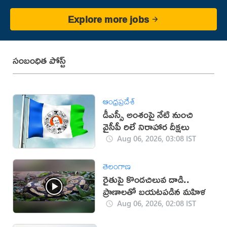
Explore more jobs
సంబంధిత పోస్ట్
ఆంధ్రప్రదేశ్
డీఎస్సీ అంశంపై నేటి నుంచి
వైసీపీ రిలే నిరాహార దీక్షలు
Aug 06, 2026, 03:08 IST
తెలంగాణ
రైతుపై కొండచిలువ దాడి..
ప్రాణాలతో బయటపడిన మహిళ
Aug 06, 2026, 02:08 IST