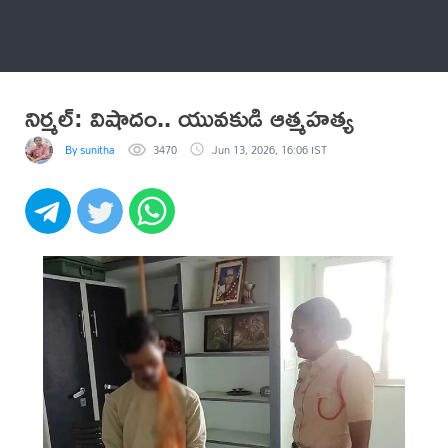
అనేకం
నిర్మల్: విషాదం.. యువకుడి ఆత్మహత్య
By sunitha
3470
Jun 13, 2026, 16:06 IST