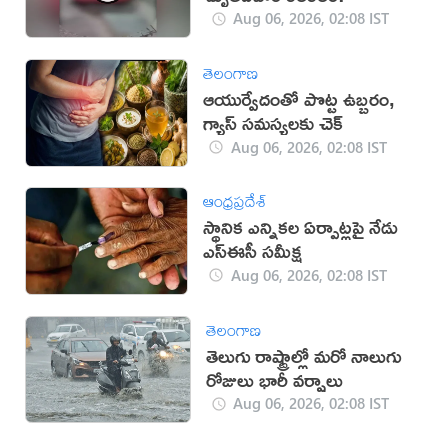
Aug 06, 2026, 02:08 IST
తెలంగాణ
ఆయుర్వేదంతో పొట్ట ఉబ్బరం,
గ్యాస్ సమస్యలకు చెక్
Aug 06, 2026, 02:08 IST
ఆంధ్రప్రదేశ్
స్థానిక ఎన్నికల ఏర్పాట్లపై నేడు
ఎస్ఈసీ సమీక్ష
Aug 06, 2026, 02:08 IST
తెలంగాణ
తెలుగు రాష్ట్రాల్లో మరో నాలుగు
రోజులు భారీ వర్షాలు
Aug 06, 2026, 02:08 IST