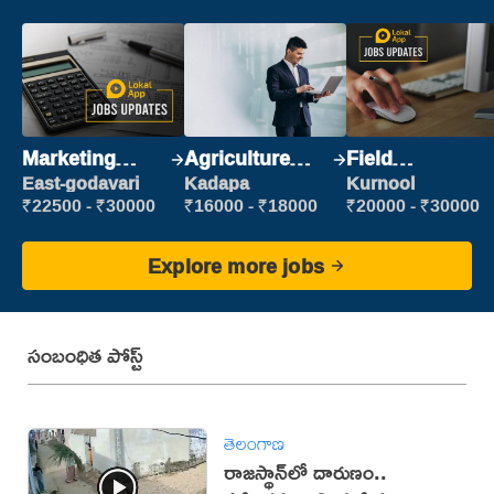
Marketing
Agriculture
Field
Executive
Labour
Marketing
East-godavari
Kadapa
Kurnool
Executive
₹22500 - ₹30000
₹16000 - ₹18000
₹20000 - ₹30000
Explore more jobs
సంబంధిత పోస్ట్
తెలంగాణ
రాజస్థాన్‌లో దారుణం..