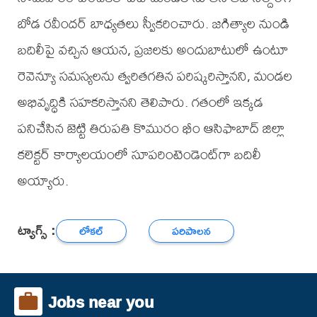
బోడ రవీందర్ బాధ్యతలు స్వీకరించారు. జగిత్యాల నుండి
బదిలీపై వచ్చిన ఆయన, ప్రజలకు అందుబాటులో ఉంటూ
రెవెన్యూ సమస్యలను త్వరితగతిన పరిష్కరిస్తానని, మండల
అభివృద్ధికి సహకరిస్తానని తెలిపారు. గతంలో ఇక్కడ
పనిచేసిన జెట్టి తిరుపతి కొమురం భీం ఆసిఫాబాద్ జిల్లా
కలెక్టర్ కార్యాలయంలో సూపరింటెండెంట్‌గా బదిలీ
అయ్యారు.
ట్యాగ్స్ :
లోకల్
పరిపాలన
Jobs near you