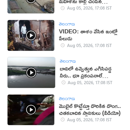
మహిళను కాల్చి చంపిన
యువకుడు (వీడియో)
Aug 05, 2026, 17:08 IST
తెలంగాణ
VIDEO: తాళం వేసిన ఇంట్లో
పేలుడు
Aug 05, 2026, 17:08 IST
తెలంగాణ
బావిలో ఉవ్వెత్తున ఎగిసిపడ్డ
నీరు.. భూ ప్రకంపనాలే
కారణమా?
Aug 05, 2026, 17:08 IST
తెలంగాణ
మొబైల్ కొట్టేస్తూ దొరికిన దొంగ..
చితకబాదిన స్థానికులు (వీడియో)
Aug 05, 2026, 17:08 IST