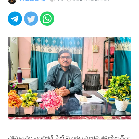
సోమవారం పెంచికల్ పేట్ మండల నూతన తహసీల్దార్‌గా