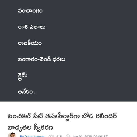
పంచాంగం
రాశి ఫలాలు
రాజకీయం
బంగారం-వెండి ధరలు
క్రైమ్
అనేకం
పెంచికల్ పేట్ తహసీల్దార్‌గా బోడ రవీందర్
బాధ్యతల స్వీకరణ
By Dasari laxman
418
Jun 01, 2026, 09:06 IST