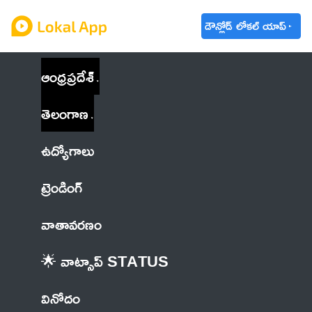
డౌన్లోడ్ లోకల్ యాప్
ఆంధ్రప్రదేశ్
తెలంగాణ
ఉద్యోగాలు
ట్రెండింగ్
వాతావరణం
🌟 వాట్సాప్ STATUS
వినోదం