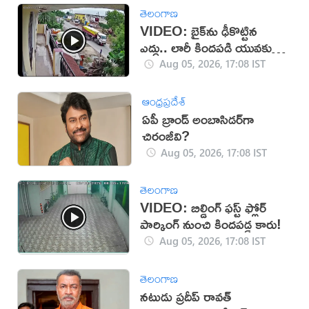
తెలంగాణ
VIDEO: బైక్‌ను ఢీకొట్టిన
ఎద్దు.. లారీ కిందపడి యువకుడు
మృతి!
Aug 05, 2026, 17:08 IST
ఆంధ్రప్రదేశ్
ఏపీ బ్రాండ్ అంబాసిడర్‌గా
చిరంజీవి?
Aug 05, 2026, 17:08 IST
తెలంగాణ
VIDEO: బిల్డింగ్ ఫస్ట్ ఫ్లోర్
పార్కింగ్ నుంచి కిందపడ్డ కారు!
Aug 05, 2026, 17:08 IST
తెలంగాణ
నటుడు ప్రదీప్ రావత్