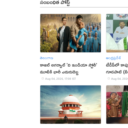
సంబంధిత పోస్ట్
తెలంగాణ
ఆంధ్రప్రదేశ్
కాజల్ అగర్వాల్ 'ది ఇండియా స్టోరీ'
టీడీపీలో కాప
మూవీకి భారీ ఎదురుదెబ్బ
గూడపాటి (వ
Aug 04, 2026, 17:08 IST
Aug 04, 2026