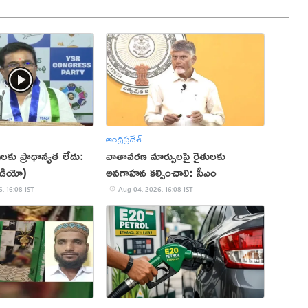
ఆంధ్రప్రదేశ్
ులకు ప్రాధాన్యత లేదు:
వాతావరణ మార్పులపై రైతులకు
ీడియో)
అవగాహన కల్పించాలి: సీఎం
, 16:08 IST
Aug 04, 2026, 16:08 IST