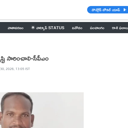
డౌన్లోడ్ లోకల్ యాప్
వాతావరణం
🌟 వాట్సాప్ STATUS
వినోదం
పంచాంగం
రాశి ఫలాల
ృష్టి సారించాలి-సీపీఎం
30, 2026, 13:05 IST