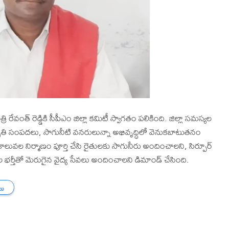
 రేవంత్ రెడ్డికి సీపీఎం జిల్లా కమిటీ స్వాగతం పలికింది. జిల్లా సమస్యల
ప్రకృతి సంపదలు, సాగునీటి వనరులున్నా అభివృద్ధిలో వెనుకబాటుతనం
 కాలువల నిర్మాణం పూర్తి చేసి రైతులకు సాగునీరు అందించాలని, సిర్పూర్
ీల భర్తీతో మెరుగైన వైద్య సేవలు అందించాలని డిమాండ్ చేసింది.
లు