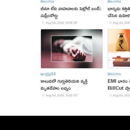
తెలంగాణ
తెలంగాణ
బీమా లేని వాహనాలకు పెట్రోల్ బంద్:
భార్యను కత్త
సుప్రీంకోర్టు
చేసిన మహిళ
Aug 04, 2026, 16:08 IST
Aug 04, 2026
ఆంధ్రప్రదేశ్
తెలంగాణ
కాలువలో గుర్తుతెలియని వ్యక్తి
EMI భారం తగ
మృతదేహం లభ్యం
BillCut ప్లా
Aug 04, 2026, 16:08 IST
Aug 04, 2026