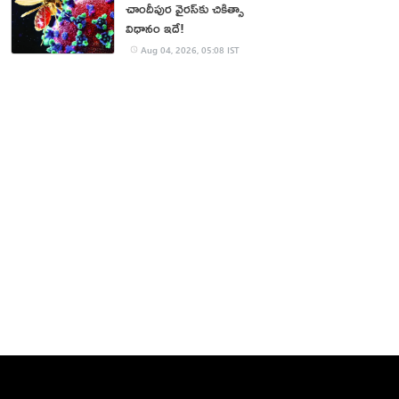
చాందీపుర వైరస్‌కు చికిత్సా
విధానం ఇదే!
Aug 04, 2026, 05:08 IST