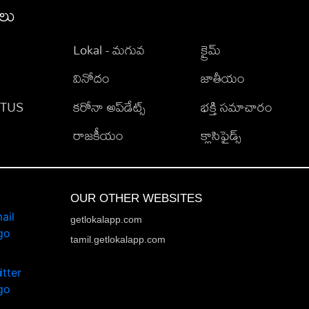
ీలు
Lokal - మగువ
క్రైమ్
వినోదం
జాతీయం
TATUS
కరోనా అప్‌డేట్స్
భక్తి సమాచారం
రాజకీయం
క్లాసిఫైడ్స్
OUR OTHER WEBSITES
getlokalapp.com
tamil.getlokalapp.com