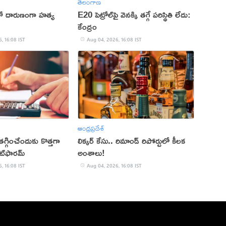
తెలంగాణ
ితో దారుణంగా హత్య
E20 పెట్రోల్‌పై వెనక్కి తగ్గే పరిస్థితి లేదు:
కేంద్రం
, 16:08 IST
Aug 04, 2026, 16:08 IST
ఆంధ్రప్రదేశ్
్గించేందుకు కొత్తగా
లిక్కర్ కేసు.. రిమాండ్​ రిపోర్టులో కీలక
ట్‌ఫారమ్
అంశాలు!
, 16:08 IST
Aug 04, 2026, 16:08 IST