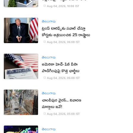
Aug 04, 2026, 10:08 IST
తెలంగాణ
ట్రంప్ టారిఫ్స్‌ను స‌వాల్ చేస్తూ
కోర్టును ఆశ్ర‌యించిన 25 రాష్ట్రాలు
Aug 04, 2026, 06:08 IST
తెలంగాణ
అమెరికా హెచ్-1బీ వీసా
పొడిగింపుపై కొత్త ఛార్జీలు
Aug 04, 2026, 06:08 IST
తెలంగాణ
చాందీపుర వైరస్.. నివారణ
మార్గాలు ఇవే!
Aug 04, 2026, 05:08 IST
తెలంగాణ