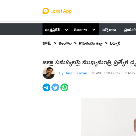
ఆంధ్రప్రదేశ్
తెలంగాణ
ఉద్యోగాలు
ట్రెండింగ్
హోమ్
తెలంగాణ
కొమరంభీం జిల్లా
సిర్పూర్
జిల్లా సమస్యలపై ముఖ్యమంత్రి ప్రత్యేక ద
By Dasari laxman
496
చూసినవారు
May 