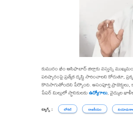
కుమురం భీం ఆసిఫాబాద్ జిల్లాకు వస్తున్న ముఖ్యమంత్రి
పరిష్కారంపై ప్రత్యేక దృష్టి సారించాలని కోరుతూ, 
కొనసాగుతోందని పేర్కొంది. అసంపూర్తి ప్రాజెక్టులు,
పేపర్ మిల్లులో స్థానికులకు
ఉద్యోగాలు
, వైద్యుల ఖాళ
ట్యాగ్స్ :
లోకల్
రాజకీయం
నియామకా