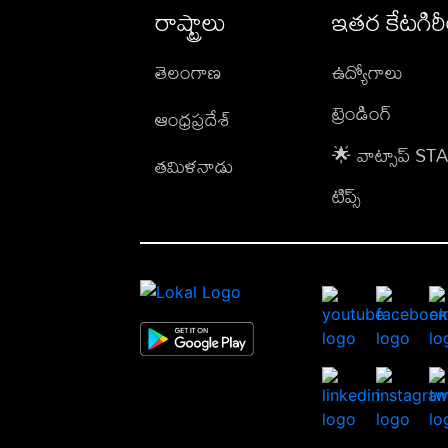
రాష్ట్రాలు
ఇతర కేటగిర
తెలంగాణ
ఉద్యోగాలు
ట్రెండింగ్
ఆంధ్రప్రదేశ్
🌟 వాట్సాప్ S
తమిళనాడు
టిప్స్