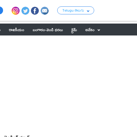
Telugu తెలుగు
ు
రాజకీయం
బంగారం-వెండి ధరలు
క్రైమ్
అనేకం