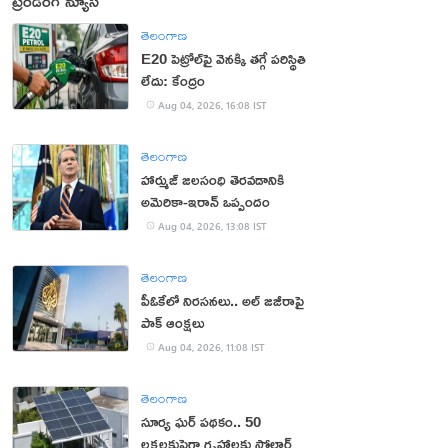
ట్రెండింగ్ న్యూస్
తెలంగాణ
E20 పెట్రోల్‌పై వెనక్కి తగ్గే పరిస్థితి
లేదు: కేంద్రం
Aug 04, 2026, 16:08 IST
తెలంగాణ
హార్ముజ్ జలసంధి తెరవడానికి
అమెరికా-ఇరాన్ ఒప్పందం
Aug 04, 2026, 13:08 IST
తెలంగాణ
పీఓకేలో నిరసనలు.. అల్ జజీరాపై
పాక్ ఆంక్షలు
Aug 04, 2026, 11:08 IST
తెలంగాణ
సూర్య ఘర్ పథకం.. 50
లక్షలకుపైగా గృహాలకు సోలార్