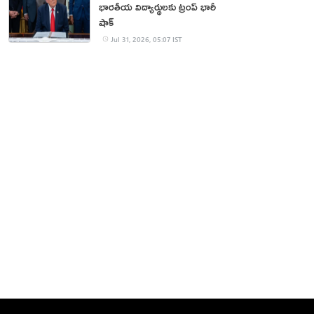
భారతీయ విద్యార్థులకు ట్రంప్ భారీ
షాక్
Jul 31, 2026, 05:07 IST