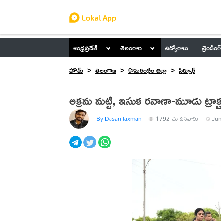
ఆంధ్రప్రదేశ్
తెలంగాణ
ఉద్యోగాలు
ట్రెండింగ్
హోమ్
తెలంగాణ
కొమరంభీం జిల్లా
సిర్పూర్
అక్రమ మట్టి, ఇసుక రవాణా-మూడు ట్రాక్టర్ల
By Dasari laxman
1792
చూసినవారు
Jun