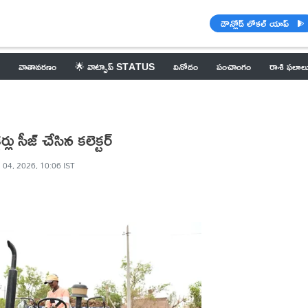
డౌన్లోడ్ లోకల్ యాప్
వాతావరణం
🌟 వాట్సాప్ STATUS
వినోదం
పంచాంగం
రాశి ఫలాల
ు సీజ్ చేసిన కలెక్టర్
 04, 2026, 10:06 IST