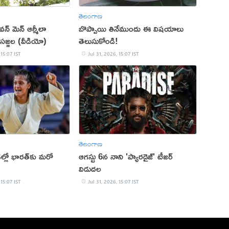
తెలంగాణ
త వన్ మెన్ ఆర్మీలా
బొప్పాయి తినేముందు ఈ విషయాలు
సజ్జల (వీడియో)
తెలుసుకోండి!
 15:07 IST
Jul 31, 2026, 15:07 IST
తెలంగాణ
రీడల్లో భారత్‌కు మరో
ఆగస్టు 6న నాని 'ప్యారడైజ్' టీజర్
విడుదల
 15:07 IST
Jul 31, 2026, 15:07 IST