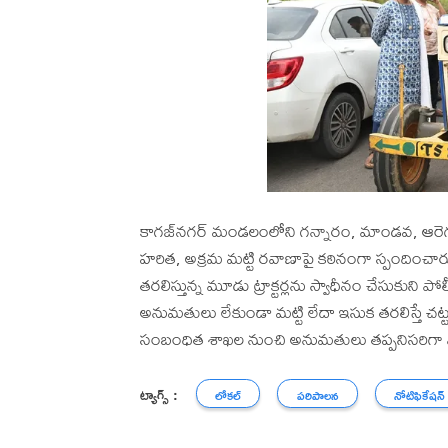
కాగజ్‌నగర్ మండలంలోని గన్నారం, మాండవ, ఆరెగూడ, అ
హరిత, అక్రమ మట్టి రవాణాపై కఠినంగా స్పందించారు.
తరలిస్తున్న మూడు ట్రాక్టర్లను స్వాధీనం చేసుకుని 
అనుమతులు లేకుండా మట్టి లేదా ఇసుక తరలిస్తే చట
సంబంధిత శాఖల నుంచి అనుమతులు తప్పనిసరిగా పొ
ట్యాగ్స్ :
లోకల్
పరిపాలన
నోటిఫికేషన్