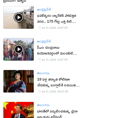
ట్రెండింగ్ న్యూస్
ఆంధ్రప్రదేశ్
ధవళేశ్వరం బ్యారేజీకి పోటెత్తిన
వరద.. 175 గేట్లు ఎత్తి నీటి
విడుదల
Jul 31, 2026, 14:07 IST
ఆంధ్రప్రదేశ్
సీఎం చంద్రబాబు
నియోజకవర్గంలో మంచినీటి
కష్టాలు.. మహిళలు ఆందోళన
Jul 31, 2026, 12:07 IST
తెలంగాణ
19 ఏళ్ల త‌ర్వాత కోల్‌క‌తా
చేరుకున్న బంగ్లాదేశీ ర‌చ‌యిత
త‌స్లీమా న‌స్రీన్‌
Jul 31, 2026, 09:07 IST
తెలంగాణ
భారత్‌లో పర్యటించనున్న చైనా
అధ్యక్షుడు జిన్‌పింగ్