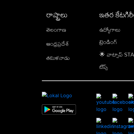
రాష్ట్రాలు
ఇతర కేటగిర
తెలంగాణ
ఉద్యోగాలు
ట్రెండింగ్
ఆంధ్రప్రదేశ్
🌟 వాట్సాప్ S
తమిళనాడు
టిప్స్