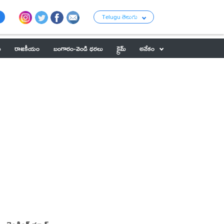
Telugu తెలుగు
ు
రాజకీయం
బంగారం-వెండి ధరలు
క్రైమ్
అనేకం