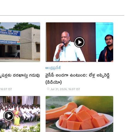
ఆంధ్రప్రదేశ్
షన్లకు దరఖాస్తు గడువు
వైసీపీ అండగా ఉంటుంది: లేళ్ల అప్పిరెడ్డి
(వీడియో)
 16:07 IST
Jul 31, 2026, 16:07 IST