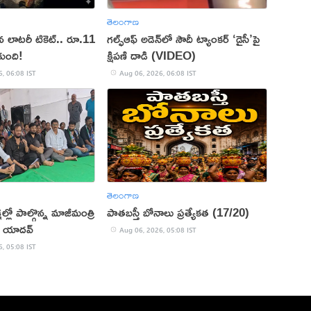
తెలంగాణ
ిన లాటరీ టికెట్.. రూ.11
గల్ఫ్‌ఆఫ్‌ అడెన్‌లో సౌదీ ట్యాంకర్‌ ‘డైసీ’పై
కుంది!
క్షిపణి దాడి (VIDEO)
, 06:08 IST
Aug 06, 2026, 06:08 IST
తెలంగాణ
పాతబస్తీ బోనాలు ప్రత్యేకత (17/20)
్ యాదవ్
Aug 06, 2026, 05:08 IST
, 05:08 IST