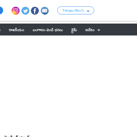
Telugu తెలుగు
ు
రాజకీయం
బంగారం-వెండి ధరలు
క్రైమ్
అనేకం