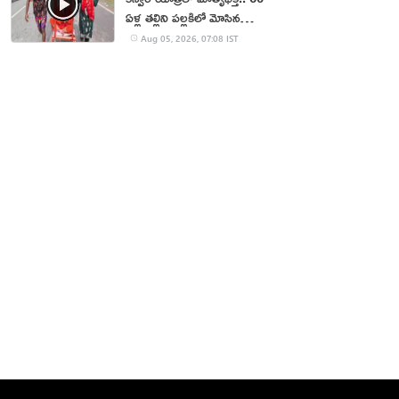
ఏళ్ల తల్లిని పల్లకిలో మోసిన
కొడుకు, కోడలు!
Aug 05, 2026, 07:08 IST