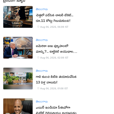
ట్రెండింగ్ న్యూస్
తెలంగాణ
చెత్తలో పడేసిన లాటరీ టికెట్..
రూ.11 కోట్లు గెలుచుకుంది!
Aug 06, 2026, 06:08 IST
తెలంగాణ
అమెరికా అణు వ్యూహంలో
మార్పు?.. టాక్టికల్ ఆయుధాలకు
ప్రాధాన్యం!
Aug 06, 2026, 02:08 IST
తెలంగాణ
గాలి నుంచి నీటిని తయారుచేసిన
13 ఏళ్ల బాలుడు!
Aug 06, 2026, 01:08 IST
తెలంగాణ
ఎయిర్ ఇండియా సీఈవోగా
టెవోల్డే గెబ్రెమరియం నియామకం