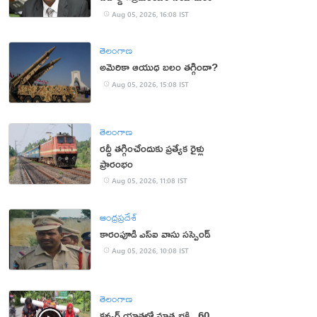
Aug 05, 2026, 16:08 IST
తెలంగాణ
అమెరికా ఆయుధ బలం తగ్గిందా?
Aug 05, 2026, 15:08 IST
తెలంగాణ
రద్దీ తగ్గించేందుకు ప్రత్యేక రైళ్లు
ప్రారంభం
Aug 05, 2026, 11:08 IST
ఆంధ్రప్రదేశ్
కారంపూడి ఎస్ఐ వాసు స‌స్పెండ్‌
Aug 05, 2026, 10:08 IST
తెలంగాణ
కన్వర్ యాత్రలో మాతృభక్తి.. 60