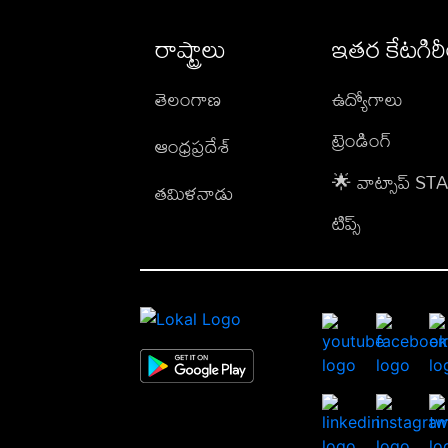
రాష్ట్రాలు
ఇతర కేటగిర
తెలంగాణ
ఉద్యోగాలు
ట్రెండింగ్
ఆంధ్రప్రదేశ్
🌟 వాట్సాప్ S
తమిళనాడు
టిప్స్