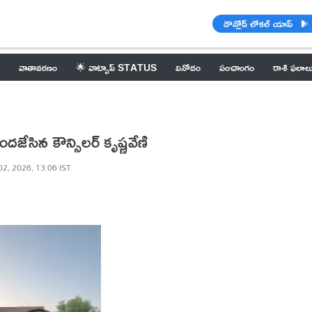
డౌన్లోడ్ లోకల్ యాప్
వాతావరణం
🌟 వాట్సాప్ STATUS
వినోదం
పంచాంగం
రాశి ఫలాల
ేసిన కౌన్సిలర్ కృష్ణవేణి
02, 2026, 13:06 IST