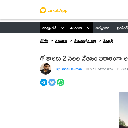
ఆంధ్రప్రదేశ్
తెలంగాణ
ఉద్యోగాలు
ట్రెండింగ్
హోమ్
తెలంగాణ
కొమరంభీం జిల్లా
సిర్పూర్
గోశాలకు 2 నెలల వేతనం విరాళంగా అందజ
By Dasari laxman
971
చూసినవారు
Jun 