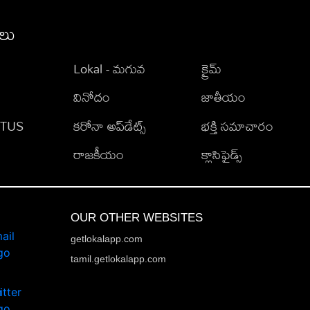
ీలు
Lokal - మగువ
క్రైమ్
వినోదం
జాతీయం
TATUS
కరోనా అప్‌డేట్స్
భక్తి సమాచారం
రాజకీయం
క్లాసిఫైడ్స్
OUR OTHER WEBSITES
getlokalapp.com
tamil.getlokalapp.com