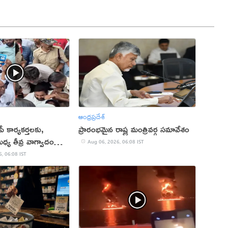
ఆంధ్రప్రదేశ్
ీపీ కార్యకర్తలకు,
ప్రారంభమైన రాష్ట్ర మంత్రివర్గ సమావేశం
్య తీవ్ర వాగ్వాదం
Aug 06, 2026, 06:08 IST
, 06:08 IST