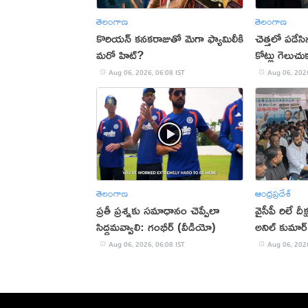
తెలంగాణ
తెలంగాణ
కొరియన్ కనకరాజుతో మెగా ఫ్యామిలీకి
చెత్తలో పడేస
మరో హిట్?
కోట్లు గెలుచు
Aug 06, 2026, 06:08 IST
Aug 06, 2026
తెలంగాణ
ఆంధ్రప్రదేశ్
ప్రతీ ప్రశ్నకు సమాధానం చెప్పేలా
వైసీపీ రిలే దీక్షల్లో పాల్గొన్న మాజీమంత్రి
సిద్ధమవ్వాలి: గంభీర్ (వీడియో)
అనిల్ కుమార
Aug 06, 2026, 06:08 IST
Aug 06, 2026