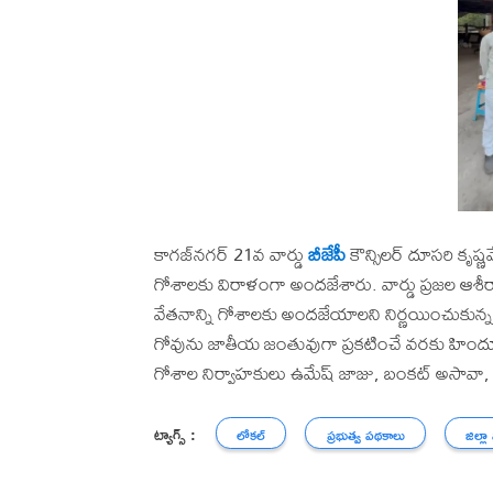
కాగజ్‌నగర్ 21వ వార్డు
బీజేపీ
కౌన్సిలర్ దూసరి కృష్
గోశాలకు విరాళంగా అందజేశారు. వార్డు ప్రజల ఆశీ
వేతనాన్ని గోశాలకు అందజేయాలని నిర్ణయించుకున్నట్
గోవును జాతీయ జంతువుగా ప్రకటించే వరకు హింద
గోశాల నిర్వాహకులు ఉమేష్ జాజు, బంకట్ అసావా, అ
ట్యాగ్స్ :
లోకల్
ప్రభుత్వ పథకాలు
జిల్లా