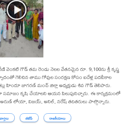
ణవేణి వెంకటి గౌడ్ తమ రెండు నెలల వేతనమైన రూ. 9,100ను శ్రీ కృష్ణ
ర్వాదంతో గెలిచిన తాము గోవుల సంరక్షణ కోసం ఐదేళ్ల పదవీకాల
లు హిందూ జాగరణ్ మంచ్ జిల్లా అధ్యక్షుడు శివ గౌడ్ తెలిపారు.
ూ సమాజం కృషి చేయాలని ఆయన పిలుపునిచ్చారు. ఈ కార్యక్రమంలో
రుణ్ లోయా, విజయ్, అనిల్, నరేష్ తదితరులు పాల్గొన్నారు.
 వార్తలు
బీజేపీ
రాజకీయాలు