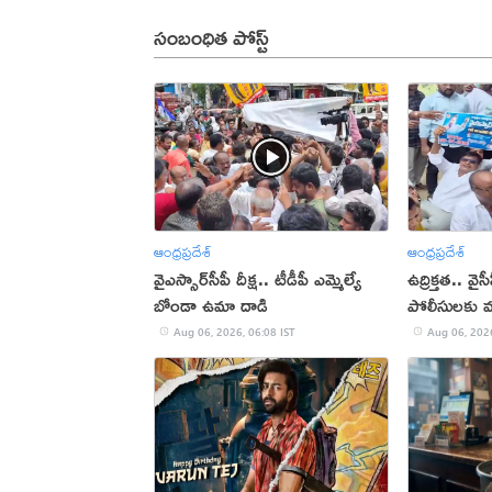
సంబంధిత పోస్ట్
ఆంధ్రప్రదేశ్
ఆంధ్రప్రదేశ్
వైఎస్సార్‌సీపీ దీక్ష.. టీడీపీ ఎమ్మెల్యే
ఉద్రిక్తత.. వైస
బోండా ఉమా దాడి
పోలీసులకు మధ
(VIDEO)
Aug 06, 2026, 06:08 IST
Aug 06, 2026