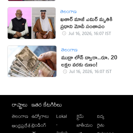
తెలంగాణ
ఖతార్ మాజీ ఎమిర్ మృతికి
ప్రధాని మోదీ సంతాపం
Jul 16, 2026, 16:07 IST
తెలంగాణ
ముద్రా లోన్ ద్వారా..రూ. 20
లక్షల వరకు రుణం!
Jul 16, 2026, 16:07 IST
రాష్ట్రాలు
ఇతర కేటగిరీలు
తెలంగాణ
ఉద్యోగాలు
Lokal
క్రైమ్
విద్య
-
ట్రెండింగ్
జాతీయం
రైతు
ఆంధ్రప్రదేశ్
మగువ