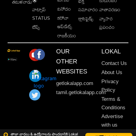
కుటుంబం
🌟
భక్తి
తమిళనాడు
వినోదం
వాట్సాప్
సమాచారం
వాతావరణం
STATUS
కరోనా
క్లాసిఫైడ్స్
వ్యాపార
అప్‌డేట్స్
టిప్స్
ప్రపంచం
రాజకీయం
OUR
LOKAL
OTHER
Contact Us
WEBSITES
About Us
Privacy
getlokalapp.com
Policy
tamil.getlokalapp.com
Terms &
Conditions
Advertise
with us
Sitemap
తాజా వార్తలు & ఉద్యోగాలను పొందడానికి Lokal