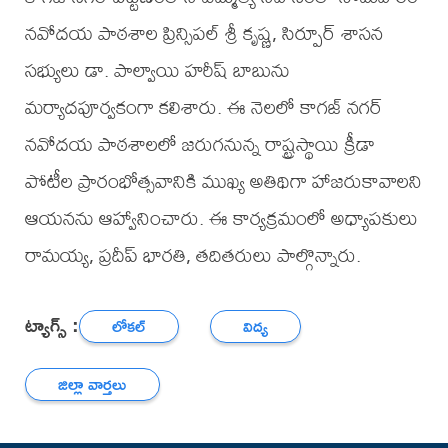
నవోదయ పాఠశాల ప్రిన్సిపల్ శ్రీ కృష్ణ, సిర్పూర్ శాసన
సభ్యులు డా. పాల్వాయి హరీష్ బాబును
మర్యాదపూర్వకంగా కలిశారు. ఈ నెలలో కాగజ్ నగర్
నవోదయ పాఠశాలలో జరుగనున్న రాష్ట్రస్థాయి క్రీడా
పోటీల ప్రారంభోత్సవానికి ముఖ్య అతిథిగా హాజరుకావాలని
ఆయనను ఆహ్వానించారు. ఈ కార్యక్రమంలో అధ్యాపకులు
రామయ్య, ప్రదీప్ భారతి, తదితరులు పాల్గొన్నారు.
ట్యాగ్స్ :
లోకల్
విద్య
జిల్లా వార్తలు