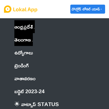
డౌన్లోడ్ లోకల్ యాప్
ఆంధ్రప్రదేశ్
తెలంగాణ
ఉద్యోగాలు
ట్రెండింగ్
వాతావరణం
బడ్జెట్ 2023-24
🌟 వాట్సాప్ STATUS