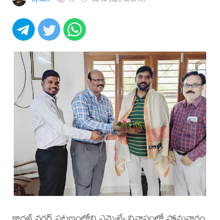
కాగజ్ నగర్ పట్టణంలోని ఎమ్మెల్యే నివాసంలో సోమవారం