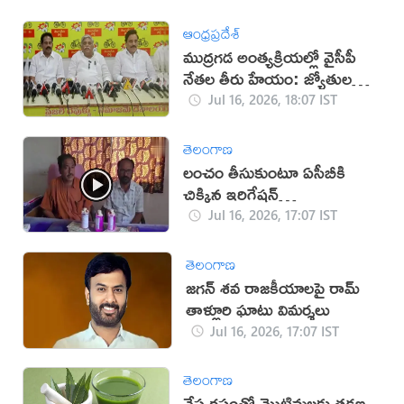
ఆంధ్రప్రదేశ్
ముద్రగడ అంత్యక్రియల్లో వైసీపీ
నేతల తీరు హేయం: జ్యోతుల
నెహ్రూ
Jul 16, 2026, 18:07 IST
తెలంగాణ
లంచం తీసుకుంటూ ఏసీబీకి
చిక్కిన ఇరిగేషన్
అధికారులు(వీడియో)
Jul 16, 2026, 17:07 IST
తెలంగాణ
జగన్ శవ రాజకీయాలపై రామ్
తాళ్లూరి ఘాటు విమర్శలు
Jul 16, 2026, 17:07 IST
తెలంగాణ
వేప రసంతో మొటిమలకు తక్షణ