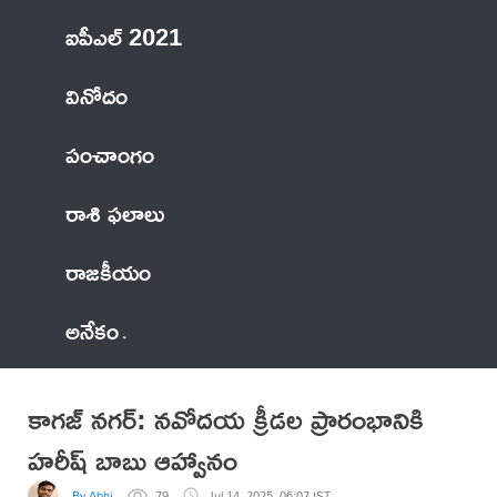
ఐపీఎల్ 2021
వినోదం
పంచాంగం
రాశి ఫలాలు
రాజకీయం
అనేకం
కాగజ్ నగర్: నవోదయ క్రీడల ప్రారంభానికి
హరీష్ బాబు ఆహ్వానం
By Abhi
79
Jul 14, 2025, 06:07 IST