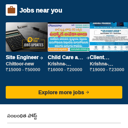
Jobs near you
Site Engineer
Child Care and
Client
Patient care
Relationship
Chittoor-new
Krishna-
Krishna-
vijayawada
vijayawada
Executive
₹15000 - ₹50000
₹16000 - ₹20000
₹19000 - ₹23000
Explore more jobs
సంబంధిత పోస్ట్