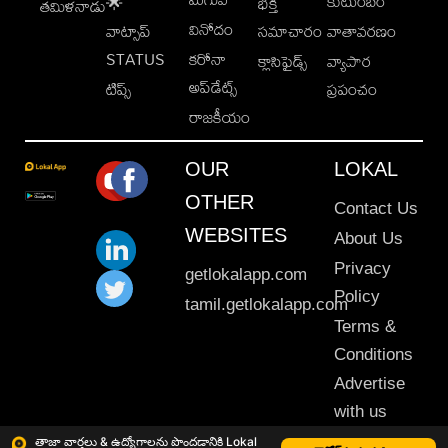
కుటుంబం
🌟
భక్తి
తమిళనాడు
వినోదం
వాట్సాప్
సమాచారం
వాతావరణం
STATUS
కరోనా
క్లాసిఫైడ్స్
వ్యాపార
అప్‌డేట్స్
టిప్స్
ప్రపంచం
రాజకీయం
OUR
LOKAL
OTHER
Contact Us
WEBSITES
About Us
Privacy
getlokalapp.com
Policy
tamil.getlokalapp.com
Terms &
Conditions
Advertise
with us
Sitemap
తాజా వార్తలు & ఉద్యోగాలను పొందడానికి Lokal