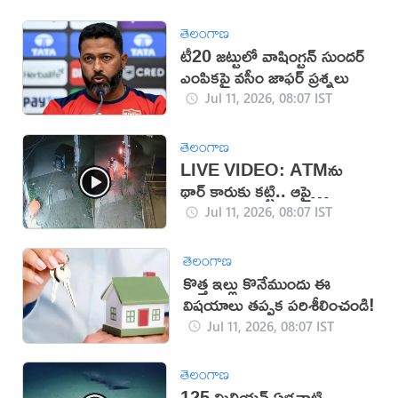
తెలంగాణ
టీ20 జట్టులో వాషింగ్టన్ సుందర్
ఎంపికపై వసీం జాఫర్ ప్రశ్నలు
Jul 11, 2026, 08:07 IST
తెలంగాణ
LIVE VIDEO: ATMను
థార్ కారుకు కట్టి.. ఆపై
దోచేశారు
Jul 11, 2026, 08:07 IST
తెలంగాణ
కొత్త ఇల్లు కొనేముందు ఈ
విషయాలు తప్పక పరిశీలించండి!
Jul 11, 2026, 08:07 IST
తెలంగాణ
125 మిలియన్ ఏళ్లనాటి