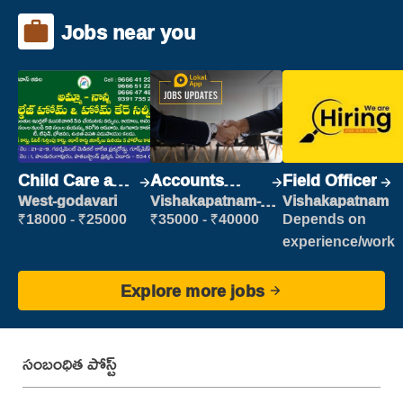
Jobs near you
Child Care and
Accounts
Field Officer
Patient care
Clerk
West-godavari
Vishakapatnam-
Vishakapatnam
new
₹18000 - ₹25000
₹35000 - ₹40000
Depends on
experience/work
Explore more jobs
సంబంధిత పోస్ట్