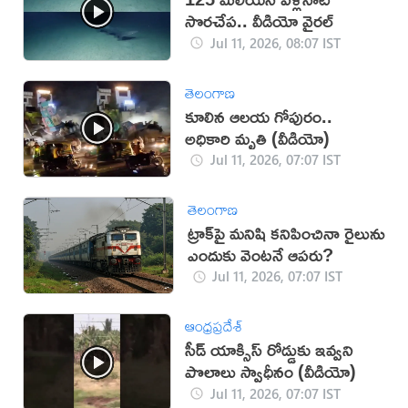
సొరచేప.. వీడియో వైరల్
Jul 11, 2026, 08:07 IST
తెలంగాణ
కూలిన ఆలయ గోపురం..
అధికారి మృతి (వీడియో)
Jul 11, 2026, 07:07 IST
తెలంగాణ
ట్రాక్‌పై మనిషి కనిపించినా రైలును
ఎందుకు వెంటనే ఆపరు?
Jul 11, 2026, 07:07 IST
ఆంధ్రప్రదేశ్
సీడ్ యాక్సిస్ రోడ్డుకు ఇవ్వని
పొలాలు స్వాధీనం (వీడియో)
Jul 11, 2026, 07:07 IST