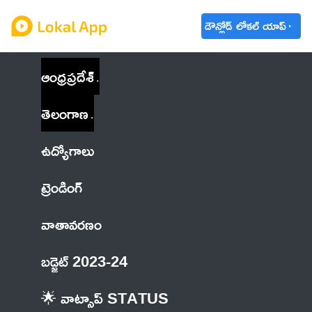
డౌన్లోడ్ లోకల్ యాప్
ఆంధ్రప్రదేశ్
తెలంగాణ
ఉద్యోగాలు
ట్రెండింగ్
వాతావరణం
బడ్జెట్ 2023-24
🌟 వాట్సాప్ STATUS