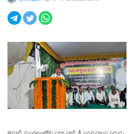
జైనూర్ మండలంలోని పట్నాపూర్ శ్రీ పరమహంస సద్గురు