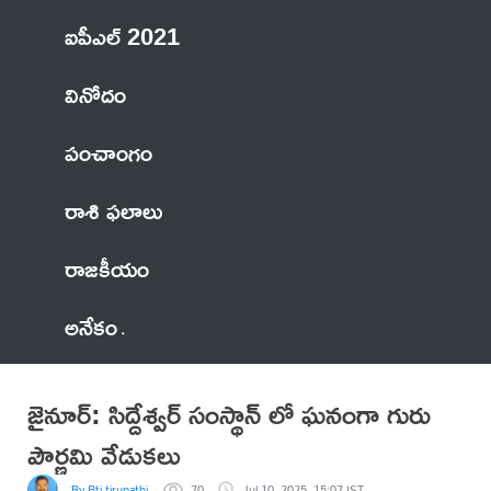
ఐపీఎల్ 2021
వినోదం
పంచాంగం
రాశి ఫలాలు
రాజకీయం
అనేకం
జైనూర్: సిద్దేశ్వర్ సంస్థాన్ లో ఘనంగా గురు
పౌర్ణమి వేడుకలు
By Rti tirupathi
70
Jul 10, 2025, 15:07 IST