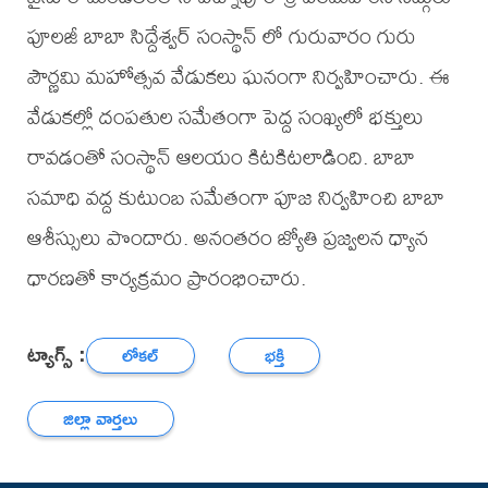
పూలజీ బాబా సిద్దేశ్వర్ సంస్థాన్ లో గురువారం గురు
పౌర్ణమి మహోత్సవ వేడుకలు ఘనంగా నిర్వహించారు. ఈ
వేడుకల్లో దంపతుల సమేతంగా పెద్ద సంఖ్యలో భక్తులు
రావడంతో సంస్థాన్ ఆలయం కిటకిటలాడింది. బాబా
సమాధి వద్ద కుటుంబ సమేతంగా పూజ నిర్వహించి బాబా
ఆశీస్సులు పొందారు. అనంతరం జ్యోతి ప్రజ్వలన ధ్యాన
ధారణతో కార్యక్రమం ప్రారంభించారు.
ట్యాగ్స్ :
లోకల్
భక్తి
జిల్లా వార్తలు