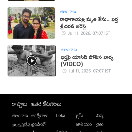
తెలంగాణ
రాధాగాయత్రి మృతి కేసు.. భర్త
శ్రీచరణ్ అరెస్ట్
Jul 11, 2026, 07:07 IST
తెలంగాణ
భర్తపై యాసిడ్ పోసిన భార్య
(VIDEO)
Jul 11, 2026, 07:07 IST
రాష్ట్రాలు
ఇతర కేటగిరీలు
తెలంగాణ
ఉద్యోగాలు
Lokal
క్రైమ్
విద్య
-
ట్రెండింగ్
జాతీయం
రైతు
ఆంధ్రప్రదేశ్
మగువ