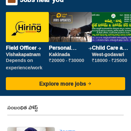
Field Officer
Personal
Child Care and
Assistant
Patient care
Vishakapatnam
Kakinada
West-godavari
Depends on
₹20000 - ₹30000
₹18000 - ₹25000
experience/work
Explore more jobs
సంబంధిత పోస్ట్
తెలంగాణ