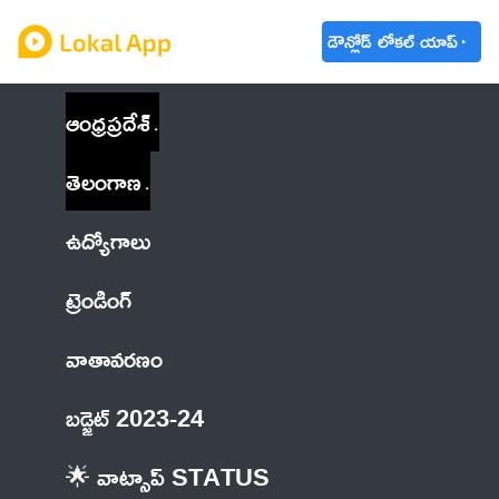
డౌన్లోడ్ లోకల్ యాప్
ఆంధ్రప్రదేశ్
తెలంగాణ
ఉద్యోగాలు
ట్రెండింగ్
వాతావరణం
బడ్జెట్ 2023-24
🌟 వాట్సాప్ STATUS