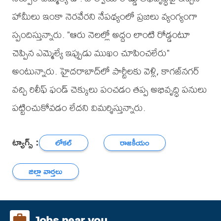
హామీలు ఇంకా నెరవేరని నేపథ్యంలో ప్రజలు వ్యంగ్యంగా
స్పందిస్తున్నారు. "ఆరు నెలల్లో అద్దం లాంటి రోడ్డంటూ
చెప్పిన ఎమ్మెల్యే ఇప్పుడు ముఖం చూపించలేరు"
అంటున్నారు. హైదరాబాద్‌లో పార్టీలకు వెళ్లి, కాగజ్‌నగర్
వచ్చి రిలీఫ్ ఫండ్ చెక్కులు పంచడం తప్ప అభివృద్ధి పనులు
పట్టించుకోవడం లేదని విమర్శిస్తున్నారు.
ట్యాగ్స్ :
లోకల్
రాజకీయం
జిల్లా వార్తలు
Jobs near you