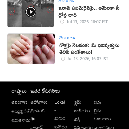
తెలంగాణ
ఇరాన్‌ సబ్‌మెరైన్‌పై.. అమెరికా సీ
డ్రోన్ల దాడి
Jul 13, 2026, 16:07 IST
తెలంగాణ
గోళ్లపై నెలవంక: మీ భవిష్యత్తును
తెలిపే సంకేతాలు!
Jul 13, 2026, 16:07 IST
రాష్ట్రాలు
ఇతర కేటగిరీలు
తెలంగాణ
ఉద్యోగాలు
Lokal
క్రైమ్
విద్య
-
ట్రెండింగ్
జాతీయం
రైతు
ఆంధ్రప్రదేశ్
మగువ
కుటుంబం
🌟
భక్తి
తమిళనాడు
వినోదం
వాట్సాప్
సమాచారం
వాతావరణం