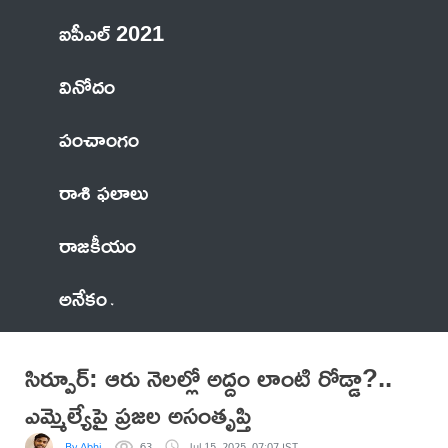
ఐపీఎల్ 2021
వినోదం
పంచాంగం
రాశి ఫలాలు
రాజకీయం
అనేకం
సిర్పూర్: ఆరు నెలల్లో అద్దం లాంటి రోడ్డా?..
ఎమ్మెల్యేపై ప్రజల అసంతృప్తి
By Abhi
63
Jul 15, 2025, 07:07 IST