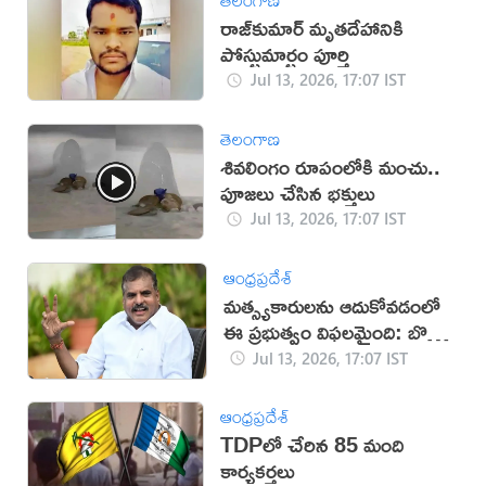
రాజ్‌కుమార్‌ మృతదేహానికి
పోస్టుమార్టం పూర్తి
Jul 13, 2026, 17:07 IST
తెలంగాణ
శివలింగం రూపంలోకి మంచు..
పూజలు చేసిన భక్తులు
Jul 13, 2026, 17:07 IST
ఆంధ్రప్రదేశ్
మత్స్యకారులను ఆదుకోవడంలో
ఈ ప్రభుత్వం విఫలమైంది: బొత్స
సత్యనారాయణ
Jul 13, 2026, 17:07 IST
ఆంధ్రప్రదేశ్
TDPలో చేరిన 85 మంది
కార్యకర్తలు