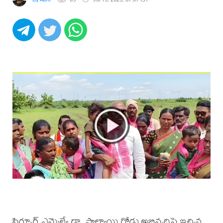
సిర్పూర్ ఎమ్మెల్యే డా. పాల్వాయి రోడ్డు అభివృద్ధిపై ఇచ్చిన