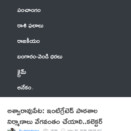
పంచాంగం
రాశి ఫలాలు
రాజకీయం
బంగారం-వెండి ధరలు
క్రైమ్
అనేకం
అశ్వారావుపేట: ఇంటిగ్రేటెడ్ పాఠశాల
నిర్మాణాలు వేగవంతం చేయాలి..కలెక్టర్
By deshaboina
1639
May 30, 2026, 09:05 IST