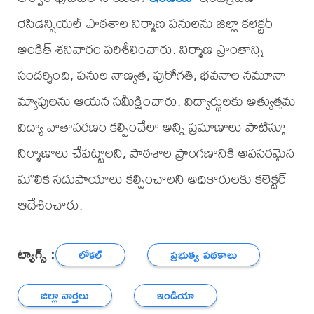
రెసిడెన్షియల్ పాఠశాల నిర్మాణ పనులను జిల్లా కలెక్టర్
అంకిత్ శనివారం పరిశీలించారు. నిర్మాణ ప్రాంతాన్ని
సందర్శించి, పనుల నాణ్యత, పురోగతి, భవనాల నమూనా
మ్యాపులను ఆయన సమీక్షించారు. విద్యార్థులకు అత్యుత్తమ
విద్యా వాతావరణం కల్పించేలా అన్ని ప్రమాణాలు పాటిస్తూ
నిర్మాణాలు చేపట్టాలని, పాఠశాల ప్రాంగణానికి అవసరమైన
మౌలిక సదుపాయాలు కల్పించాలని అధికారులకు కలెక్టర్
ఆదేశించారు.
ట్యాగ్స్ :
లోకల్
ప్రభుత్వ పథకాలు
జిల్లా వార్తలు
ఇండియా