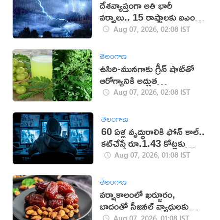
దేశవ్యాప్తంగా అతి భారీ
వర్షాలు.. 15 రాష్ట్రాలకు ఐఎండీ
హెచ్చరిక
Aug 07, 2026, 02:08 IST
తెలంగాణ
ఉసిరి-మునగాకు గ్రీన్ షాట్‌తో
ఆరోగ్యానికి అద్భుత
ప్రయోజనాలు!
Aug 07, 2026, 02:08 IST
తెలంగాణ
60 ఏళ్ల వృద్ధురాలికి ఫోన్ కాల్..
కట్‌చేస్తే రూ.1.43 కోట్లకు
టోకరా
Aug 07, 2026, 01:08 IST
తెలంగాణ
వర్షాకాలంలో ఖర్జూరం,
బాదంతో సీజనల్ వ్యాధులకు
చెక్: నిపుణులు
Aug 07, 2026, 01:08 IST