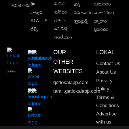
మగువ
కుటుంబం
🌟
భక్తి
తమిళనాడు
వినోదం
వాట్సాప్
సమాచారం
వాతావరణం
STATUS
కరోనా
క్లాసిఫైడ్స్
వ్యాపార
అప్‌డేట్స్
టిప్స్
ప్రపంచం
రాజకీయం
OUR
LOKAL
OTHER
Contact Us
WEBSITES
About Us
Privacy
getlokalapp.com
Policy
tamil.getlokalapp.com
Terms &
Conditions
Advertise
with us