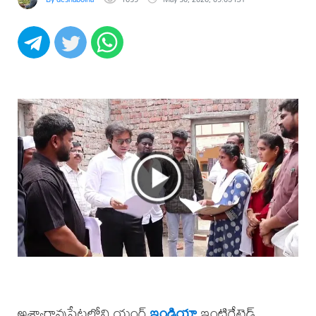
అశ్వారావుపేటలోని యంగ్
ఇండియా
ఇంటిగ్రేటెడ్