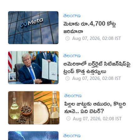
తెలంగాణ
మెటాకు రూ.4,700 కోట్ల
జరిమానా
Aug 07, 2026, 02:08 IST
తెలంగాణ
అమెరికాలో బర్త్‌రైట్ సిటిజన్‌షిప్‌పై
ట్రంప్ కొత్త ఉత్తర్వులు
Aug 07, 2026, 02:08 IST
తెలంగాణ
పిల్లల జుట్టుకు ఆముదం, కొబ్బరి
నూనె.. ఏది బెటర్?
Aug 07, 2026, 02:08 IST
తెలంగాణ