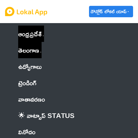
డౌన్లోడ్ లోకల్ యాప్
ఆంధ్రప్రదేశ్
తెలంగాణ
ఉద్యోగాలు
ట్రెండింగ్
వాతావరణం
🌟 వాట్సాప్ STATUS
వినోదం