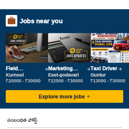
Jobs near you
Field
Marketing
Taxi Driver
Marketing
Executive
Kurnool
East-godavari
Guntur
Executive
₹20000 - ₹30000
₹22500 - ₹30000
₹13000 - ₹30000
Explore more jobs
సంబంధిత పోస్ట్