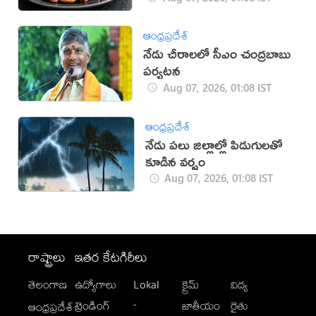
ఆంధ్రప్రదేశ్
నేడు చీరాలలో సీఎం చంద్రబాబు
పర్యటన
Aug 07, 2026, 01:08 IST
ఆంధ్రప్రదేశ్
నేడు పలు జిల్లాల్లో పిడుగులతో
కూడిన వర్షం
Aug 07, 2026, 01:08 IST
రాష్ట్రాలు
ఇతర కేటగిరీలు
తెలంగాణ
ఉద్యోగాలు
Lokal
క్రైమ్
విద్య
-
ట్రెండింగ్
జాతీయం
రైతు
ఆంధ్రప్రదేశ్