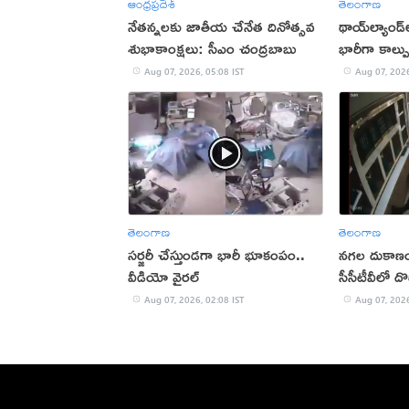
ఆంధ్రప్రదేశ్
తెలంగాణ
నేతన్నలకు జాతీయ చేనేత దినోత్సవ
థాయ్‌ల్యాండ్‌
శుభాకాంక్షలు: సీఎం చంద్రబాబు
భారీగా కాల్ప
(వీడియో)
Aug 07, 2026, 05:08 IST
Aug 07, 2026
తెలంగాణ
తెలంగాణ
సర్జరీ చేస్తుండగా భారీ భూకంపం..
నగల దుకాణ
వీడియో వైరల్
సీసీటీవీలో ద
Aug 07, 2026, 02:08 IST
Aug 07, 2026