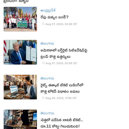
ట్రెండింగ్ న్యూస్
ఆంధ్రప్రదేశ్
రేపు మన్యం బంద్‌?
Aug 07, 2026, 02:08 IST
తెలంగాణ
అమెరికాలో బర్త్‌రైట్ సిటిజన్‌షిప్‌పై
ట్రంప్ కొత్త ఉత్తర్వులు
Aug 07, 2026, 02:08 IST
తెలంగాణ
రైల్వే తత్కాల్ టికెట్ బుకింగ్‌లో
కొత్త టోకెన్ విధానం అమలు
Aug 06, 2026, 17:08 IST
తెలంగాణ
చెత్తలో పడేసిన లాటరీ టికెట్..
రూ.11 కోట్లు గెలుచుకుంది!