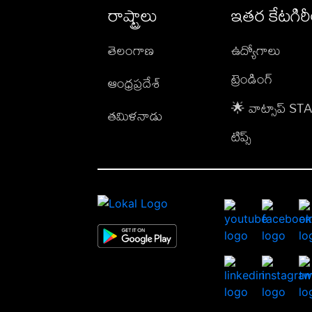
రాష్ట్రాలు
ఇతర కేటగిర
తెలంగాణ
ఉద్యోగాలు
ట్రెండింగ్
ఆంధ్రప్రదేశ్
🌟 వాట్సాప్ S
తమిళనాడు
టిప్స్