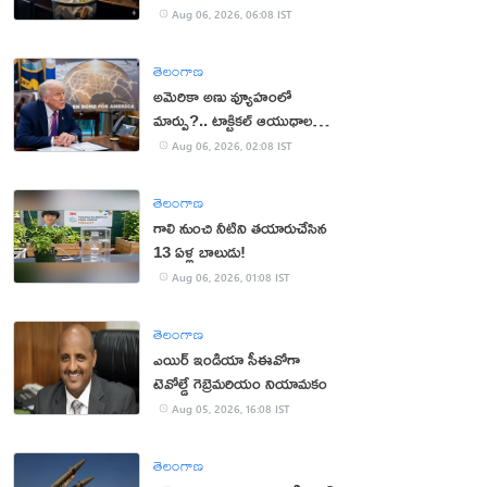
Aug 06, 2026, 06:08 IST
తెలంగాణ
అమెరికా అణు వ్యూహంలో
మార్పు?.. టాక్టికల్ ఆయుధాలకు
ప్రాధాన్యం!
Aug 06, 2026, 02:08 IST
తెలంగాణ
గాలి నుంచి నీటిని తయారుచేసిన
13 ఏళ్ల బాలుడు!
Aug 06, 2026, 01:08 IST
తెలంగాణ
ఎయిర్ ఇండియా సీఈవోగా
టెవోల్డే గెబ్రెమరియం నియామకం
Aug 05, 2026, 16:08 IST
తెలంగాణ