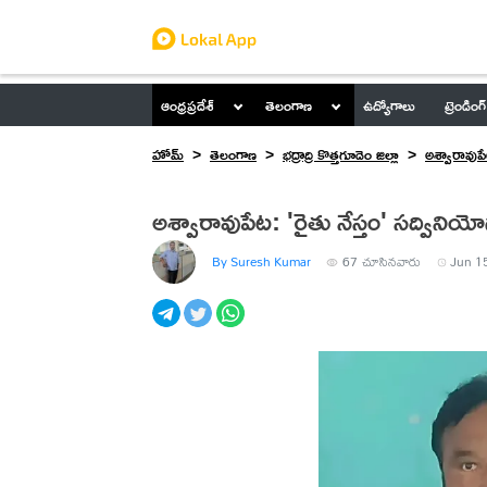
ఆంధ్రప్రదేశ్
తెలంగాణ
ఉద్యోగాలు
ట్రెండింగ్
హోమ్
తెలంగాణ
భద్రాద్రి కొత్తగూడెం జిల్లా
అశ్వారావుప
అశ్వారావుపేట: 'రైతు నేస్తం' సద్వినియ
By Suresh Kumar
67
చూసినవారు
Jun 15