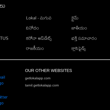
ీలు
Lokal - మగువ
క్రైమ్
వినోదం
జాతీయం
TATUS
కరోనా అప్‌డేట్స్
భక్తి సమాచారం
రాజకీయం
క్లాసిఫైడ్స్
OUR OTHER WEBSITES
getlokalapp.com
tamil.getlokalapp.com