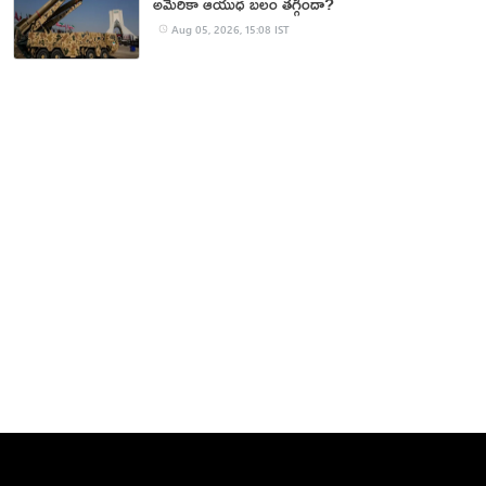
అమెరికా ఆయుధ బలం తగ్గిందా?
Aug 05, 2026, 15:08 IST