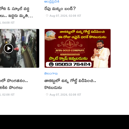
ఆంధ్రప్రదేశ్
లోని ఓ స్కూల్‌ వద్ద
రేపు మన్యం బంద్‌?
ులు.. ఇద్దరు మృతి
Aug 07, 2026, 02:08 IST
, 04:08 IST
తెలంగాణ
ంలో దొంగతనం..
తాకట్టులో ఉన్న గోల్డ్ విడిపించి..
ొరికిన దొంగలు
కొనబడును
, 02:08 IST
Aug 07, 2026, 02:08 IST