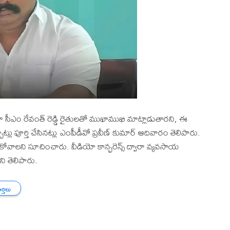
గా సీఎం రేవంత్ రెడ్డి రైతులతో ముఖాముఖి మాట్లాడుతారని, ఈ
పాట్లు పూర్తి చేసినట్లు ఎంపీడీవో ప్రవీణ్ కుమార్ ఆదివారం తెలిపారు.
ేసుకోవాలని సూచించారు. వీడియో కాన్ఫరెన్స్ ద్వారా వ్యవసాయ
ని తెలిపారు.
ార్తలు