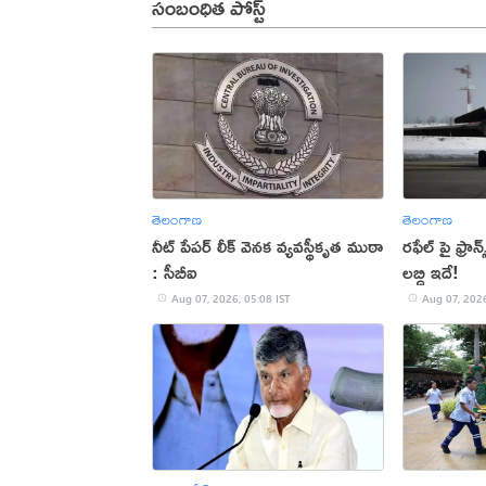
సంబంధిత పోస్ట్
తెలంగాణ
తెలంగాణ
నీట్‌ పేపర్‌ లీక్‌ వెనక వ్యవస్థీకృత ముఠా
రఫేల్ పై ఫ్రాన్
: సీబీఐ
లబ్ధి ఇదే!
Aug 07, 2026, 05:08 IST
Aug 07, 2026