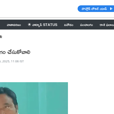
డౌన్లోడ్ లోకల్ యాప్
వాతావరణం
🌟 వాట్సాప్ STATUS
వినోదం
పంచాంగం
రాశి ఫలాల
ేట
ోగం చేసుకోవాలి
, 2025, 11:06 IST