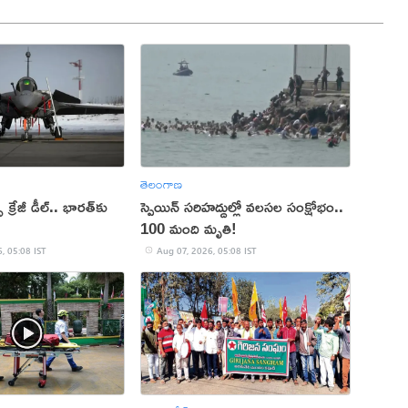
తెలంగాణ
స్ క్రేజీ డీల్.. భారత్‌కు
స్పెయిన్ సరిహద్దుల్లో వలసల సంక్షోభం..
100 మంది మృతి!
, 05:08 IST
Aug 07, 2026, 05:08 IST