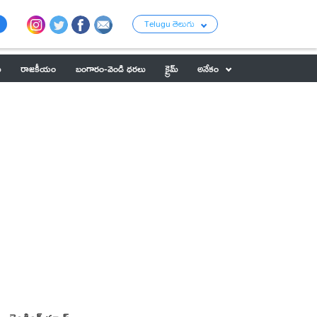
Telugu తెలుగు
ు
రాజకీయం
బంగారం-వెండి ధరలు
క్రైమ్
అనేకం