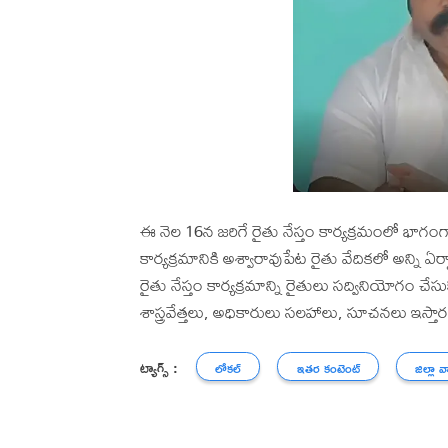
ఈ నెల 16న జరిగే రైతు నేస్తం కార్యక్రమంలో భాగం
కార్యక్రమానికి అశ్వారావుపేట రైతు వేదికలో అన్ని ఏర్
రైతు నేస్తం కార్యక్రమాన్ని రైతులు సద్వినియోగం చ
శాస్త్రవేత్తలు, అధికారులు సలహాలు, సూచనలు ఇస్తార
ట్యాగ్స్ :
లోకల్
ఇతర కంటెంట్
జిల్లా వ