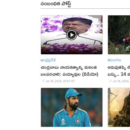
సంబంధిత పోస్ట్
ఆంధ్రప్రదేశ్
తెలంగాణ
చంద్రబాబు నాయకత్వాన్ని మరింత
అదుపుతప్పి 
బలపరచాలి: పయ్యావుల (వీడియో)
బస్సు.. 14 
Jul 18, 2026, 01:07 IST
Jul 18, 2026,