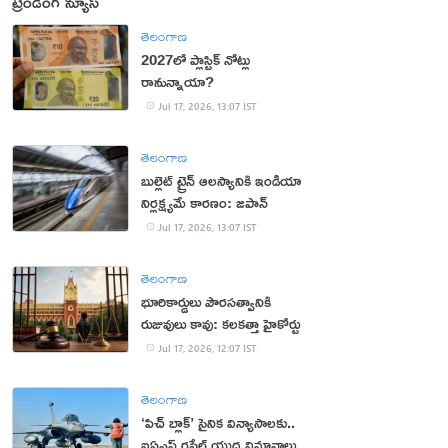
ట్రెండింగ్ న్యూస్
తెలంగాణ
2027లో ప్లాస్టిక్ నోట్లు
రానున్నాయా?
Jul 17, 2026, 13:07 IST
తెలంగాణ
బుల్లెట్ ట్రైన్ ఆలస్యానికి ఇండియా
నిర్లక్ష్యమే కారణం: జపాన్
Jul 17, 2026, 13:07 IST
తెలంగాణ
భూరికార్డులు పౌరసత్వానికి
రుజువులు కావు: కలకత్తా హైకోర్టు
Jul 17, 2026, 12:07 IST
తెలంగాణ
‘పిచ్ బ్లాక్’ సైనిక విన్యాసాల‌కు..
ఐఏఎఫ్ ర‌ఫేల్ యుద్ధ విమానాలు