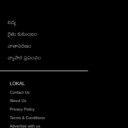
విద్య
రైతు కుటుంబం
వాతావరణం
వ్యాపార ప్రపంచం
LOKAL
Contact Us
About Us
Privacy Policy
Terms & Conditions
Advertise with us