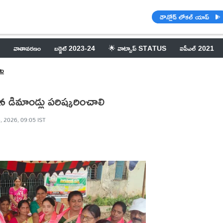
డౌన్లోడ్ లోకల్ యాప్
వాతావరణం
బడ్జెట్ 2023-24
🌟 వాట్సాప్ STATUS
ఐపీఎల్ 2021
ేట
 డిమాండ్లు పరిష్కరించాలి
, 2026, 09:05 IST