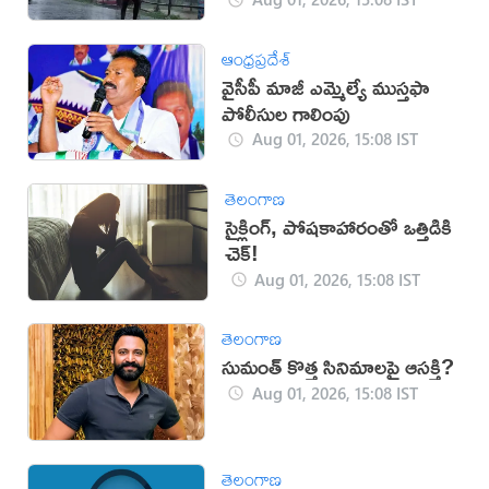
ఆంధ్రప్రదేశ్
వైసీపీ మాజీ ఎమ్మెల్యే ముస్తఫా
పోలీసుల గాలింపు
Aug 01, 2026, 15:08 IST
తెలంగాణ
సైక్లింగ్, పోషకాహారంతో ఒత్తిడికి
చెక్!
Aug 01, 2026, 15:08 IST
తెలంగాణ
సుమంత్ కొత్త సినిమాలపై ఆసక్తి?
Aug 01, 2026, 15:08 IST
తెలంగాణ