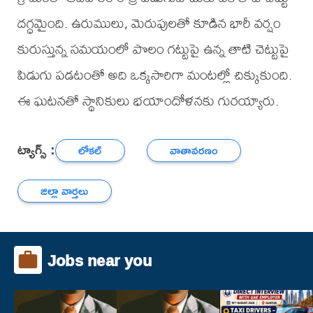
దగ్ధమైంది. ఉరుములు, మెరుపులతో కూడిన భారీ వర్షం
కురుస్తున్న సమయంలో పొలం గట్టుపై ఉన్న తాటి చెట్టుపై
పిడుగు పడటంతో అది ఒక్కసారిగా మంటల్లో చిక్కుకుంది.
ఈ ఘటనతో స్థానికులు భయాందోళనకు గురయ్యారు.
ట్యాగ్స్ :
లోకల్
వాతావరణం
జిల్లా వార్తలు
Jobs near you