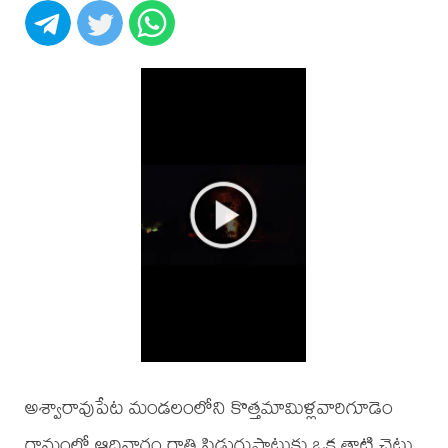
అశ్వారావుపేట మండలంలోని కొత్తమామిళ్లవారిగూడెం
గ్రామంలో ఆదివారం రాత్రి పిడుగుపాటుకు ఒక తాటి చెట్టు