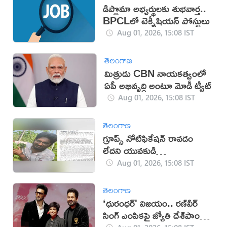
డిప్లొమా అభ్యర్థులకు శుభవార్త..
BPCLలో టెక్నీషియన్ పోస్టులు
Aug 01, 2026, 15:08 IST
తెలంగాణ
మిత్రుడు CBN నాయకత్వంలో
ఏపీ అభివృద్ధి అంటూ మోడీ ట్వీట్‌
Aug 01, 2026, 15:08 IST
తెలంగాణ
గ్రూప్స్ నోటిఫికేషన్ రావడం
లేదని యువకుడి
ఆత్మహత్యాయత్నం
Aug 01, 2026, 15:08 IST
తెలంగాణ
‘ధురంధర్' విజయం.. రణ్‌వీర్
సింగ్ ఎంపికపై జ్యోతి దేశ్‌పాండే