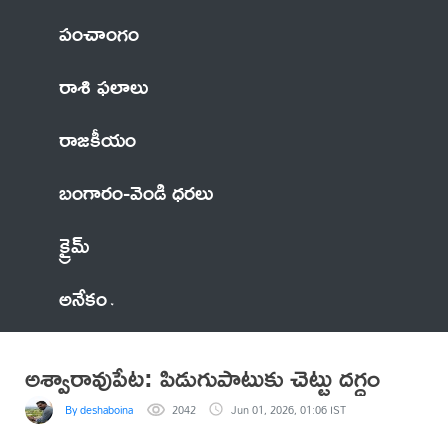
పంచాంగం
రాశి ఫలాలు
రాజకీయం
బంగారం-వెండి ధరలు
క్రైమ్
అనేకం
అశ్వారావుపేట: పిడుగుపాటుకు చెట్టు దగ్ధం
By deshaboina
2042
Jun 01, 2026, 01:06 IST