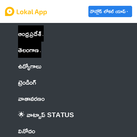
డౌన్లోడ్ లోకల్ యాప్
ఆంధ్రప్రదేశ్
తెలంగాణ
ఉద్యోగాలు
ట్రెండింగ్
వాతావరణం
🌟 వాట్సాప్ STATUS
వినోదం