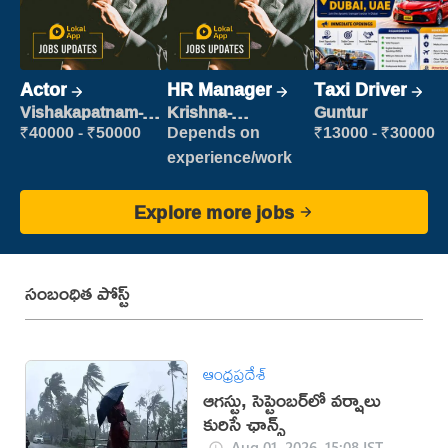
Actor
HR Manager
Taxi Driver
Vishakapatnam-
Krishna-
Guntur
new
vijayawada
₹40000 - ₹50000
Depends on
₹13000 - ₹30000
experience/work
Explore more jobs
సంబంధిత పోస్ట్
ఆంధ్రప్రదేశ్
ఆగస్టు, సెప్టెంబర్‌లో వర్షాలు
కురిసే ఛాన్స్
Aug 01, 2026, 15:08 IST