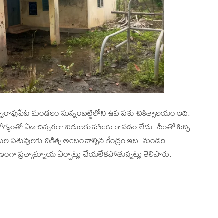
ారావుపేట మండలం సున్నంబట్టిలోని ఉప పశు చికిత్సాలయం ఇది.
అనారోగ్యంతో ఏడాదిన్నరగా విధులకు హాజరు కావడం లేదు. దీంతో పిచ్చి
ుల పశువులకు చికిత్స అందించాల్సిన కేంద్రం ఇది. మండల
ణంగా ప్రత్యామ్నాయ ఏర్పాట్లు చేయలేకపోతున్నట్లు తెలిపారు.