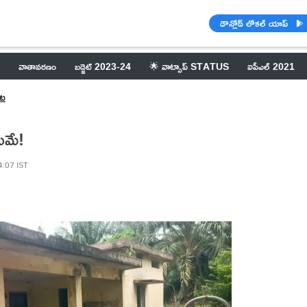
డౌన్లోడ్ లోకల్ యాప్
వాతావరణం
బడ్జెట్ 2023-24
🌟 వాట్సాప్ STATUS
ఐపీఎల్ 2021
ేట
యమే!
4:07 IST