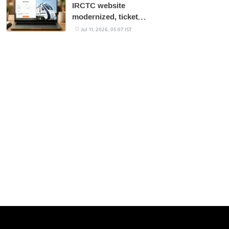
IRCTC website
modernized, ticket
booking made easier
Jul 11, 2026, 05:07 IST