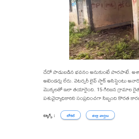
దేదో పాడుబడిన భవనం అనుకుంటే పొరపాటే. అశ్వ
అటెండర్లు లేరు. వెటర్నరీ లైవ్ స్టాక్ అసిస్టెంటు 
మొక్కలతో ఇలా తయారైంది. 15 గిరిజన గ్రామాల రైత
పశువైద్యాధికారిని సంప్రదించగా సిబ్బంది కొరత కార
ట్యాగ్స్ :
లోకల్
జిల్లా వార్తలు