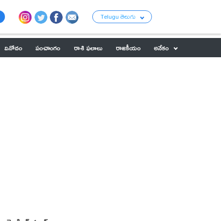
Telugu తెలుగు
వినోదం
పంచాంగం
రాశి ఫలాలు
రాజకీయం
అనేకం