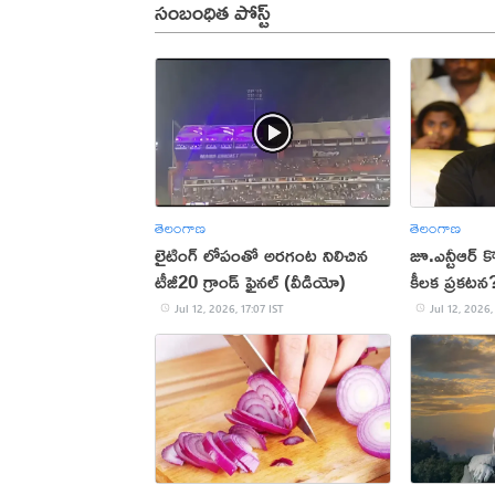
సంబంధిత పోస్ట్
తెలంగాణ
తెలంగాణ
లైటింగ్ లోపంతో అరగంట నిలిచిన
జూ.ఎన్టీఆర్ క
టీజీ20 గ్రాండ్ ఫైనల్ (వీడియో)
కీలక ప్రకటన
Jul 12, 2026, 17:07 IST
Jul 12, 2026,