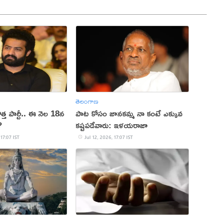
తెలంగాణ
ొత్త పార్టీ.. ఈ నెల 18న
పాట కోసం జానకమ్మ నా కంటే ఎక్కువ
?
కష్టపడేవారు: ఇళయరాజా
 17:07 IST
Jul 12, 2026, 17:07 IST