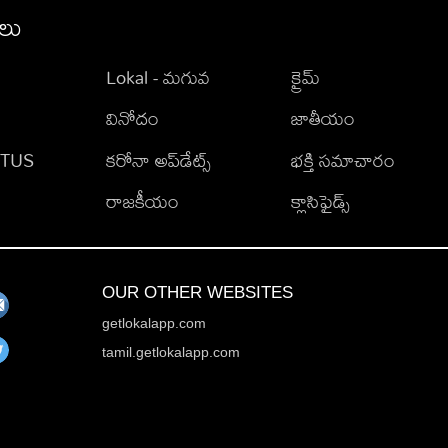
ీలు
Lokal - మగువ
క్రైమ్
వినోదం
జాతీయం
TATUS
కరోనా అప్‌డేట్స్
భక్తి సమాచారం
రాజకీయం
క్లాసిఫైడ్స్
OUR OTHER WEBSITES
getlokalapp.com
tamil.getlokalapp.com