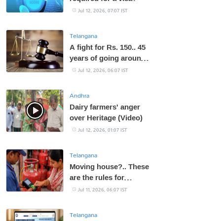
Jul 12, 2026, 07:07 IST
Telangana
A fight for Rs. 150.. 45
years of going around
the courts and
Jul 12, 2026, 06:07 IST
spending Rs. 5-6 lakhs
Andhra
Dairy farmers' anger
over Heritage (Video)
Jul 12, 2026, 01:07 IST
Telangana
Moving house?.. These
are the rules for
transferring LPG
Jul 11, 2026, 06:07 IST
connection!
Telangana