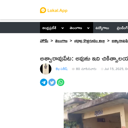
ఆంధ్రప్రదేశ్
తెలంగాణ
ఉద్యోగాలు
ట్రెండింగ్
హోమ్
తెలంగాణ
భద్రాద్రి కొత్తగూడెం జిల్లా
అశ్వారావుప
అశ్వారావుపేట: అవును ఇది చికిత్సాల
By సతీష్
80
చూసినవారు
Jul 15, 2025, 0