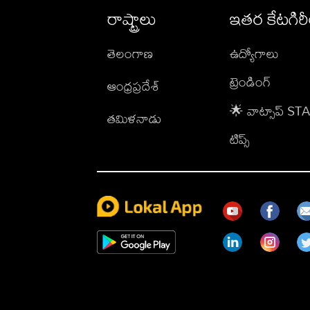
రాష్ట్రాలు
ఇతర కేటగిర
తెలంగాణ
ఉద్యోగాలు
ట్రెండింగ్
ఆంధ్రప్రదేశ్
🌟 వాట్సాప్ S
తమిళనాడు
టిప్స్