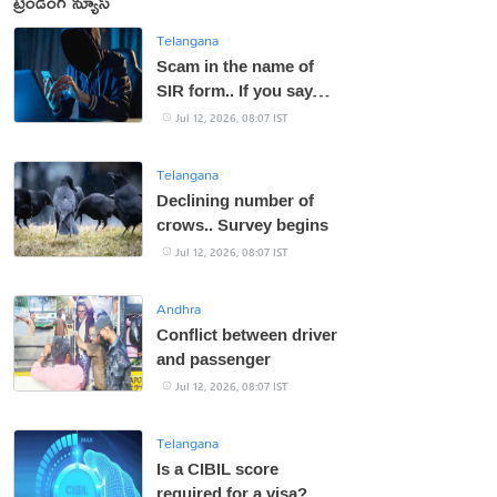
ట్రెండింగ్ న్యూస్
Telangana
Scam in the name of
SIR form.. If you say
OTP, your bank
Jul 12, 2026, 08:07 IST
account will be empty!
Telangana
Declining number of
crows.. Survey begins
Jul 12, 2026, 08:07 IST
Andhra
Conflict between driver
and passenger
Jul 12, 2026, 08:07 IST
Telangana
Is a CIBIL score
required for a visa?