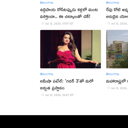
తెలంగాణ
తెలంగాణ
ఉల్లిపాయ కోసేటప్పుడు కళ్లలో మంట
రేపు కోటి జ
వస్తోందా.. ఈ చిట్కాలతో చెక్!
అరుదైన యో
Jul 12, 2026, 17:07 IST
Jul 12, 2026,
తెలంగాణ
తెలంగాణ
అమీషా పటేల్: 'గదర్ 3'తో మరో
మహారాష్ట్రల
అద్భుత ప్రస్థానం
Jul 12, 2026,
Jul 12, 2026, 16:07 IST