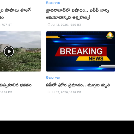
తెలంగాణ
న్మల పాపాలు తొలగే
హైదరాబాద్‌లో విషాదం.. ఏసీపీ భార్య
గం
అనుమానాస్పద ఆత్మహత్య!
 17:07 IST
Jul 12, 2026, 16:07 IST
తెలంగాణ
ో కుప్పకూలిన భవనం
ఏపీలో ఘోర ప్రమాదం.. ముగ్గురి మృతి
 16:07 IST
Jul 12, 2026, 16:07 IST