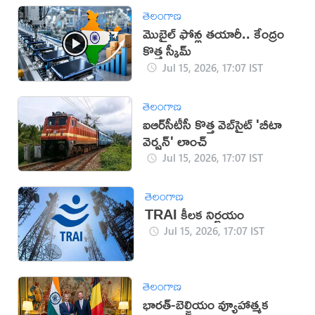
తెలంగాణ
మొబైల్‌ ఫోన్ల తయారీ.. కేంద్రం
కొత్త స్కీమ్‌
Jul 15, 2026, 17:07 IST
తెలంగాణ
ఐఆర్‌సీటీసీ కొత్త వెబ్‌సైట్ 'బీటా
వెర్షన్' లాంచ్
Jul 15, 2026, 17:07 IST
తెలంగాణ
TRAI కీలక నిర్ణయం
Jul 15, 2026, 17:07 IST
తెలంగాణ
భారత్-బెల్జియం వ్యూహాత్మక