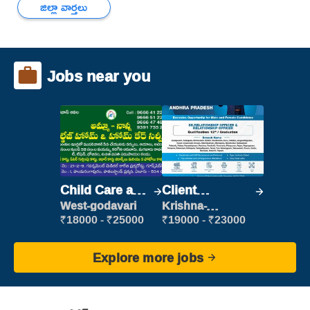
జిల్లా వార్తలు
Jobs near you
Child Care and
Client
Patient care
Relationship
West-godavari
Krishna-
vijayawada
Executive
₹18000 - ₹25000
₹19000 - ₹23000
Explore more jobs