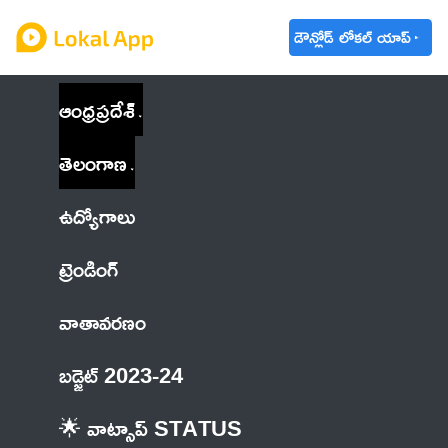
డౌన్లోడ్ లోకల్ యాప్
ఆంధ్రప్రదేశ్
తెలంగాణ
ఉద్యోగాలు
ట్రెండింగ్
వాతావరణం
బడ్జెట్ 2023-24
🌟 వాట్సాప్ STATUS