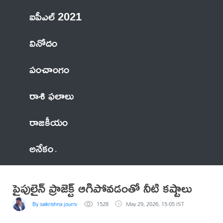
ఐపీఎల్ 2021
వినోదం
పంచాంగం
రాశి ఫలాలు
రాజకీయం
అనేకం
పైపులైన్ ప్రాజెక్ట్ ఆగిపోవడంతో నీటి కష్టాలు
By saikrishna journalist
1528
May 29, 2026, 15:05 IST