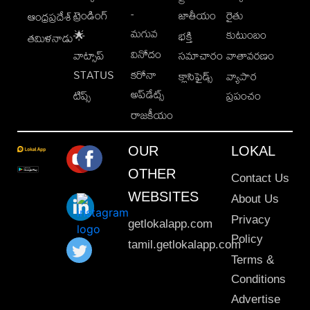
-
ట్రెండింగ్
జాతీయం
రైతు
ఆంధ్రప్రదేశ్
మగువ
కుటుంబం
🌟
భక్తి
తమిళనాడు
వినోదం
వాట్సాప్
సమాచారం
వాతావరణం
STATUS
కరోనా
క్లాసిఫైడ్స్
వ్యాపార
అప్‌డేట్స్
టిప్స్
ప్రపంచం
రాజకీయం
OUR
LOKAL
OTHER
Contact Us
WEBSITES
About Us
Privacy
getlokalapp.com
Policy
tamil.getlokalapp.com
Terms &
Conditions
Advertise