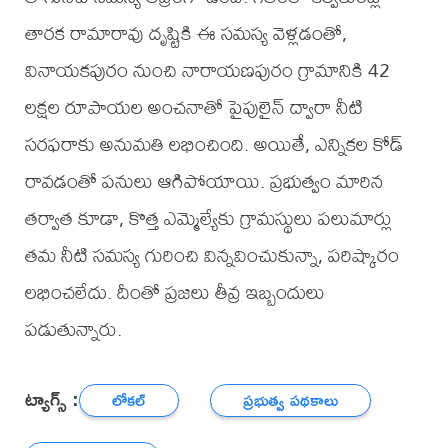
తారక రామారావు దృష్టికి ఈ సమస్య వెళ్లడంతో,
వినాయకపురం నుంచి నారాయణపురం గ్రామానికి 42
లక్షల రూపాయల అంచనాతో పైపులైన్ ద్వారా నీటి
సరఫరాకు అనుమతి లభించింది. అయితే, ఎన్నికల కోడ్
రావడంతో పనులు ఆగిపోయాయి. ప్రభుత్వం మారిన
తర్వాత కూడా, కొత్త ఎమ్మెల్యేకు గ్రామస్థులు పలుమార్లు
తమ నీటి సమస్య గురించి విన్నవించుకున్నా, పరిష్కారం
లభించలేదు. దీంతో ప్రజలు తీవ్ర ఇబ్బందులు
పడుతున్నారు.
ట్యాగ్స్ :
లోకల్
ప్రభుత్వ పథకాలు