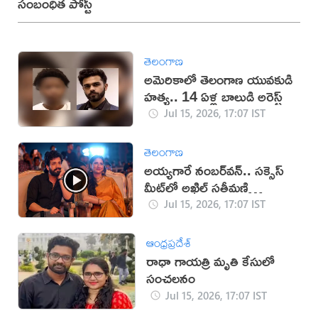
సంబంధిత పోస్ట్
తెలంగాణ
అమెరికాలో తెలంగాణ యువకుడి
హత్య.. 14 ఏళ్ల బాలుడి అరెస్ట్
Jul 15, 2026, 17:07 IST
తెలంగాణ
అయ్యగారే నంబర్‌వన్.. సక్సెస్‌
మీట్‌లో అఖిల్ సతీమణి
(వీడియో)
Jul 15, 2026, 17:07 IST
ఆంధ్రప్రదేశ్
రాధా గాయత్రి మృతి కేసులో
సంచలనం
Jul 15, 2026, 17:07 IST