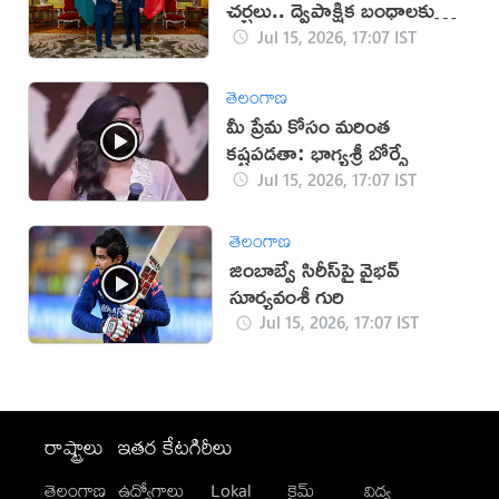
చర్చలు.. ద్వైపాక్షిక బంధాలకు
కొత్త ఊపు
Jul 15, 2026, 17:07 IST
తెలంగాణ
మీ ప్రేమ కోసం మరింత
కష్టపడతా: భాగ్యశ్రీ బోర్సే
Jul 15, 2026, 17:07 IST
తెలంగాణ
జింబాబ్వే సిరీస్‌పై వైభవ్
సూర్యవంశీ గురి
Jul 15, 2026, 17:07 IST
రాష్ట్రాలు
ఇతర కేటగిరీలు
తెలంగాణ
ఉద్యోగాలు
Lokal
క్రైమ్
విద్య