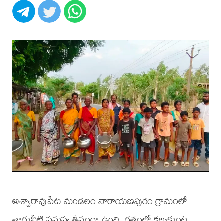
అశ్వారావుపేట మండలం నారాయణపురం గ్రామంలో
తాగునీటి సమస్య తీవ్రంగా ఉంది. గతంలో కల్వకుంట్ల