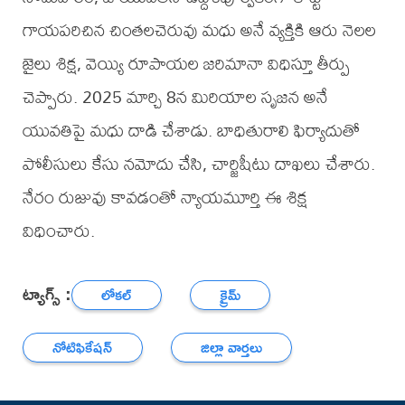
గాయపరిచిన చింతలచెరువు మధు అనే వ్యక్తికి ఆరు నెలల
జైలు శిక్ష, వెయ్యి రూపాయల జరిమానా విధిస్తూ తీర్పు
చెప్పారు. 2025 మార్చి 8న మిరియాల సృజన అనే
యువతిపై మధు దాడి చేశాడు. బాధితురాలి ఫిర్యాదుతో
పోలీసులు కేసు నమోదు చేసి, చార్జిషీటు దాఖలు చేశారు.
నేరం రుజువు కావడంతో న్యాయమూర్తి ఈ శిక్ష
విధించారు.
ట్యాగ్స్ :
లోకల్
క్రైమ్
నోటిఫికేషన్
జిల్లా వార్తలు