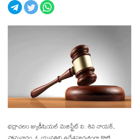
భద్రాచలం జ్యుడీషియల్ మెజిస్ట్రేట్ వి. శివ నాయక్,
సోమవారం, ఓ యువతిని ఉద్దేశపూర్వకంగా కొట్టి