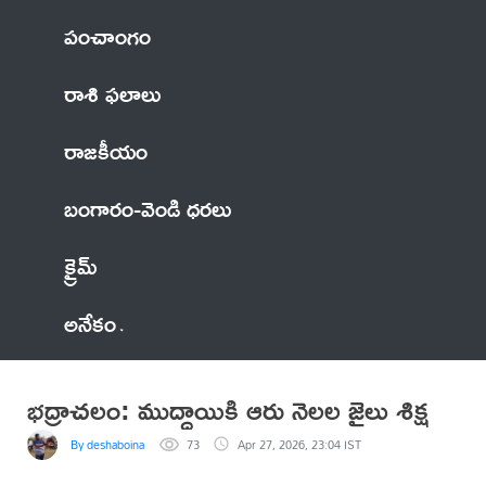
పంచాంగం
రాశి ఫలాలు
రాజకీయం
బంగారం-వెండి ధరలు
క్రైమ్
అనేకం
భద్రాచలం: ముద్దాయికి ఆరు నెలల జైలు శిక్ష
By deshaboina
73
Apr 27, 2026, 23:04 IST