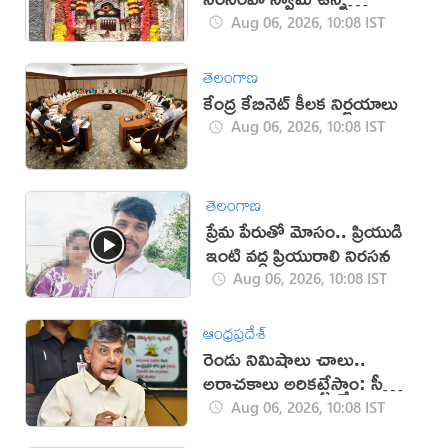
దేవాలయం ఇదే
Aug 06, 2026, 10:08 IST
తెలంగాణ
కేంద్ర కేబినెట్ కీలక నిర్ణయాలు
Aug 06, 2026, 10:08 IST
తెలంగాణ
ప్రేమ పేరుతో మోసం.. ప్రియుడి
ఇంటి వద్ద ప్రియురాలి నిరసన
Aug 06, 2026, 10:08 IST
ఆంధ్రప్రదేశ్
రెండు నిమిషాలు చాలు..
అరాచకాలు అరికట్టేస్తాం: సీఎం
చంద్రబాబు
Aug 06, 2026, 10:08 IST