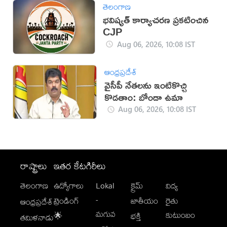
తెలంగాణ
భవిష్యత్ కార్యాచరణ ప్రకటించిన
CJP
Aug 06, 2026, 10:08 IST
ఆంధ్రప్రదేశ్
వైసీపీ నేతలను ఇంటికొచ్చి
కొడతాం: బోండా ఉమా
Aug 06, 2026, 10:08 IST
రాష్ట్రాలు
ఇతర కేటగిరీలు
తెలంగాణ
ఉద్యోగాలు
Lokal
క్రైమ్
విద్య
-
ట్రెండింగ్
జాతీయం
రైతు
ఆంధ్రప్రదేశ్
మగువ
కుటుంబం
🌟
భక్తి
తమిళనాడు