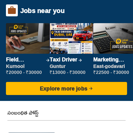
Jobs near you
Field
Taxi Driver
Marketing
Marketing
Executive
Kurnool
Guntur
East-godavari
Executive
₹20000 - ₹30000
₹13000 - ₹30000
₹22500 - ₹30000
Explore more jobs
సంబంధిత పోస్ట్