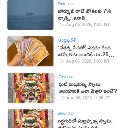
తెలంగాణ
హార్మూజ్ దాటే నౌకలకు 7%
ట్యాక్స్: ఇరాన్
Aug 06, 2026, 11:08 IST
ఆంధ్రప్రదేశ్
‘నేతన్న సేవలో’ పథకం కింద
ఒక్కో కుటుంబానికి రూ.25
వేలు.. డేట్ ఫిక్స్!
Aug 06, 2026, 11:08 IST
తెలంగాణ
ఘటి సుబ్రమణ్య స్వామి
ఆలయానికి ఎలా వెళ్లాలి అంటే?
Aug 06, 2026, 11:08 IST
తెలంగాణ
గర్భగుడిలో సుబ్రహ్మణ్య స్వామి,
నరసింహ స్వామి ఉన్న