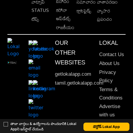
వినోదం
వాట్సాప్
సమాచారం
వాతావరణం
STATUS
కరోనా
క్లాసిఫైడ్స్
వ్యాపార
అప్‌డేట్స్
టిప్స్
ప్రపంచం
రాజకీయం
OUR
LOKAL
OTHER
Contact Us
WEBSITES
About Us
Privacy
getlokalapp.com
Policy
tamil.getlokalapp.com
Terms &
Conditions
Advertise
with us
Sitemap
తాజా వార్తలు & ఉద్యోగాలను పొందడానికి Lokal
డౌన్లోడ్ Lokal App
Appని ఇన్‌స్టాల్ చేయండి
This material may not be published, transmitted, rewritten or redistributed. © 2020 Lokal App. All rights reserved.