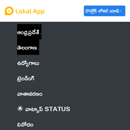
డౌన్లోడ్ లోకల్ యాప్
ఆంధ్రప్రదేశ్
తెలంగాణ
ఉద్యోగాలు
ట్రెండింగ్
వాతావరణం
🌟 వాట్సాప్ STATUS
వినోదం