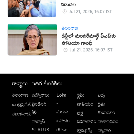
విడుదల
Jul 21, 2026, 16:07 IST
తెలంగాణ
ఢిల్లీలో మందిర్‌మార్గ్‌ పీఎస్‌కు
సోనియా గాంధీ
Jul 21, 2026, 16:07 IST
రాష్ట్రాలు
ఇతర కేటగిరీలు
తెలంగాణ
ఉద్యోగాలు
Lokal
క్రైమ్
విద్య
-
ట్రెండింగ్
జాతీయం
రైతు
ఆంధ్రప్రదేశ్
మగువ
కుటుంబం
🌟
భక్తి
తమిళనాడు
వినోదం
వాట్సాప్
సమాచారం
వాతావరణం
STATUS
కరోనా
క్లాసిఫైడ్స్
వ్యాపార