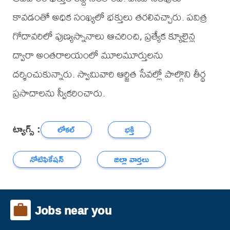
కావడంతో అధిక సంఖ్యలో భక్తులు తరలివచ్చారు. పవిత్ర
గోదావరిలో పుణ్యస్నానాలు ఆచరించి, ప్రత్యేక క్యూలైన్ల
ద్వారా అంతరాలయంలో మూలమూర్తులను
దర్శించుకున్నారు. స్వామివారి ఆర్జిత సేవల్లో పాల్గొని తీర్థ
ప్రసాదాలను స్వీకరించారు.
ట్యాగ్స్ :
లోకల్
భక్తి
నోటిఫికేషన్
జిల్లా వార్తలు
Jobs near you