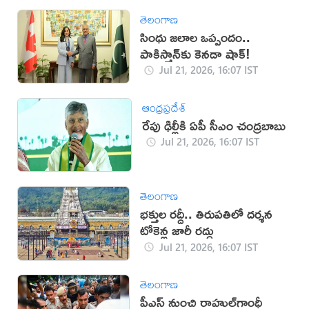
తెలంగాణ
సింధు జలాల ఒప్పందం..
పాకిస్తాన్‌కు కెనడా షాక్!
Jul 21, 2026, 16:07 IST
ఆంధ్రప్రదేశ్
రేపు ఢిల్లీకి ఏపీ సీఎం చంద్రబాబు
Jul 21, 2026, 16:07 IST
తెలంగాణ
భక్తుల రద్దీ.. తిరుపతిలో దర్శన
టోకెన్ల జారీ రద్దు
Jul 21, 2026, 16:07 IST
తెలంగాణ
పీఎస్‌ నుంచి రాహుల్‌గాంధీ