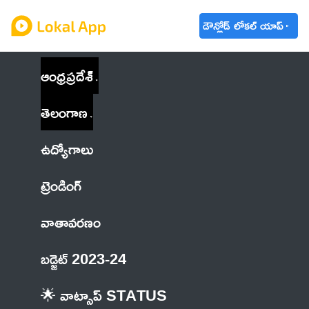
డౌన్లోడ్ లోకల్ యాప్
ఆంధ్రప్రదేశ్
తెలంగాణ
ఉద్యోగాలు
ట్రెండింగ్
వాతావరణం
బడ్జెట్ 2023-24
🌟 వాట్సాప్ STATUS