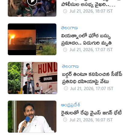
పోలీసుల అసభ్య వైఖరి..
వీడియో వైరల్
Jul 21, 2026, 18:07 IST
తెలంగాణ
వియత్నాంలో ఘోర బస్సు
ప్రమాదం.. ఏడుగురి మృతి
Jul 21, 2026, 17:07 IST
తెలంగాణ
బర్గర్ తింటూ కనిపించిన సీజేపీ
ప్రతినిధి దహియాపై వేటు
Jul 21, 2026, 17:07 IST
ఆంధ్రప్రదేశ్
రైతులతో రేపు వైఎస్ జగన్ భేటీ
Jul 21, 2026, 16:07 IST