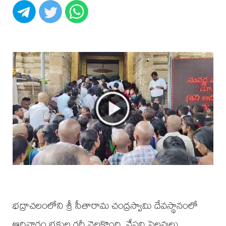
భద్రాచలంలోని శ్రీ సీతారామ చంద్రస్వామి దేవస్థానంలో
ఆదివారం భక్తుల రద్దీ నెలకొంది. వేసవి సెలవులు