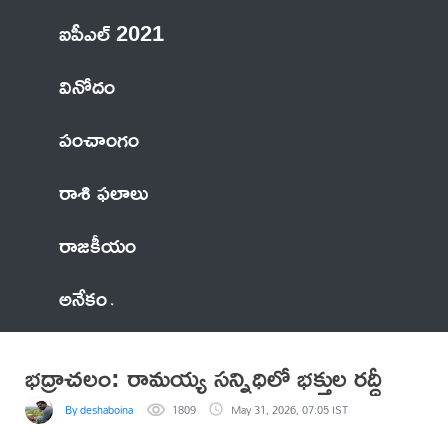
ఐపీఎల్ 2021
వినోదం
పంచాంగం
రాశి ఫలాలు
రాజకీయం
అనేకం
భద్రాచలం: రామయ్య సన్నిధిలో భక్తుల రద్దీ
By deshaboina
1809
May 31, 2026, 07:05 IST