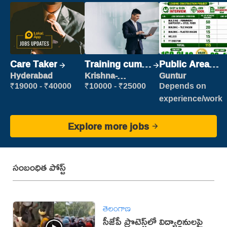
Care Taker
Training cum
Public Area
Placement
Cleaner
Hyderabad
Krishna-
Guntur
vijayawada
₹19000 - ₹40000
₹10000 - ₹25000
Depends on
experience/work
Explore more jobs
సంబంధిత పోస్ట్
తెలంగాణ
సీజేపీ ప్రొటెస్ట్‌లో విద్యార్థినులపై