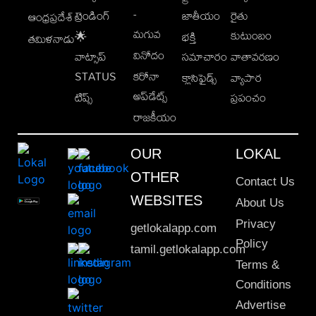
-
ట్రెండింగ్
జాతీయం
రైతు
ఆంధ్రప్రదేశ్
మగువ
కుటుంబం
🌟
భక్తి
తమిళనాడు
వినోదం
వాట్సాప్
సమాచారం
వాతావరణం
STATUS
కరోనా
క్లాసిఫైడ్స్
వ్యాపార
అప్‌డేట్స్
టిప్స్
ప్రపంచం
రాజకీయం
OUR
LOKAL
OTHER
Contact Us
WEBSITES
About Us
Privacy
getlokalapp.com
Policy
tamil.getlokalapp.com
Terms &
Conditions
Advertise