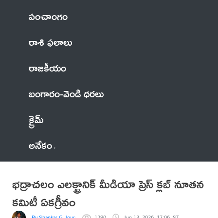
పంచాంగం
రాశి ఫలాలు
రాజకీయం
బంగారం-వెండి ధరలు
క్రైమ్
అనేకం
భద్రాచలం ఎలక్ట్రానిక్ మీడియా ప్రెస్ క్లబ్ నూతన
కమిటీ ఏకగ్రీవం
By Shankar G Journalist
1280
Jun 13, 2026, 17:06 IST