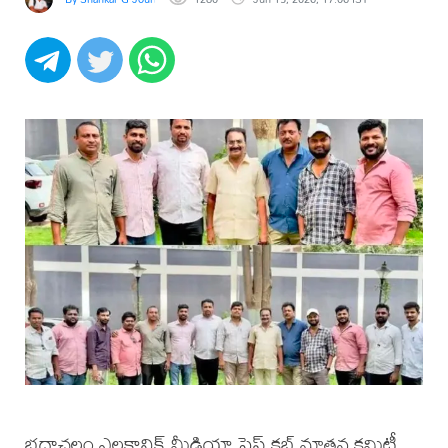
భద్రాచలం ఎలక్ట్రానిక్ మీడియా ప్రెస్ క్లబ్ నూతన కమిటీ