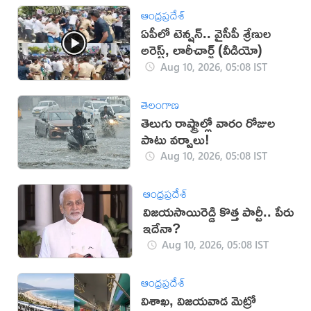
ఆంధ్రప్రదేశ్
ఏపీలో టెన్షన్.. వైసీపీ శ్రేణుల
అరెస్ట్, లాఠీచార్జ్‌ (వీడియో)
Aug 10, 2026, 05:08 IST
తెలంగాణ
తెలుగు రాష్ట్రాల్లో వారం రోజుల
పాటు వర్షాలు!
Aug 10, 2026, 05:08 IST
ఆంధ్రప్రదేశ్
విజయసాయిరెడ్డి కొత్త పార్టీ.. పేరు
ఇదేనా?
Aug 10, 2026, 05:08 IST
ఆంధ్రప్రదేశ్
విశాఖ, విజయవాడ మెట్రో