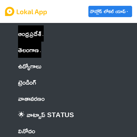
డౌన్లోడ్ లోకల్ యాప్
ఆంధ్రప్రదేశ్
తెలంగాణ
ఉద్యోగాలు
ట్రెండింగ్
వాతావరణం
🌟 వాట్సాప్ STATUS
వినోదం