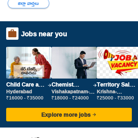
జిల్లా వార్తలు
Jobs near you
Child Care and
Chemist
Territory Sales
Patient care
Production
Manager
Hyderabad
Vishakapatnam-
Krishna-
new
vijayawada
Executive
₹16000 - ₹35000
₹18000 - ₹24000
₹25000 - ₹33000
Explore more jobs