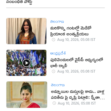
సంబంధిత పోస్ట్
తెలంగాణ
మరికొన్ని గంటల్లో మెడికో
ప్రియాంక అంత్యక్రియలు
Aug 10, 2026, 05:08 IST
ఆంధ్రప్రదేశ్
పులివెందులలో వైసీపీ ఆధ్వర్యంలో
భారీ ర్యాలీ
Aug 10, 2026, 05:08 IST
తెలంగాణ
అమ్మాయిల దుస్తులపై కాదు.. వాళ్ల
పనితీరు పై దృష్టి పెట్టాలి: స్మీతా
సబర్వాల్
Aug 10, 2026, 05:08 IST