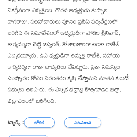
ఏకగ్రీవంగా ఎన్నికైంది. గౌరవ అధ్యక్షుడు కుప్పాల
నాగరాజు, సలహాదారులు పూనెం ప్రదీప్ పర్యవేక్షణలో
జరిగిన ఈ సమావేశంలో అధ్యక్షుడిగా పోకల శ్రీనివాస్,
కార్యదర్శిగా చెట్టి జస్వంత్, కోశాధికారిగా లంకా రాజేశ్
ఎన్నికయ్యారు. ఉపాధ్యక్షుడిగా తమ్మల్ల రాజేశ్, సహాయ
కార్యదర్శిగా రాజు బాధ్యతలు చేపట్టారు. ప్రజా సమస్యల
పరిష్కారం కోసం నిరంతరం కృషి చేస్తామని నూతన కమిటీ
సభ్యులు తెలిపారు. ఈ ఎన్నిక భద్రాద్రి కొత్తగూడెం జిల్లా,
భద్రాచలంలో జరిగింది.
ట్యాగ్స్ :
లోకల్
పరిపాలన