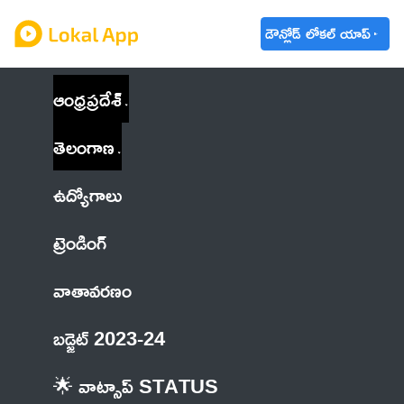
డౌన్లోడ్ లోకల్ యాప్
ఆంధ్రప్రదేశ్
తెలంగాణ
ఉద్యోగాలు
ట్రెండింగ్
వాతావరణం
బడ్జెట్ 2023-24
🌟 వాట్సాప్ STATUS