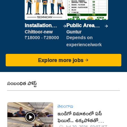
Installation
Public Area
Engineer/
Cleaner
Chittoor-new
Guntur
Helper
₹18000 - ₹28000
Depends on
experience/work
Explore more jobs
సంబంధిత పోస్ట్
తెలంగాణ
ఇండిగో విమానంలో ఏసీ
ఫెయిల్.. ఉక్కపోతతో
ప్రయాణికుల అవస్థలు (వీడియో)
Jul 20, 2026, 02:07 IST