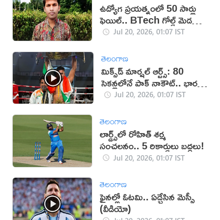
ఉద్యోగ ప్రయత్నంలో 50 సార్లు
ఫెయిల్‌.. BTech గోల్డ్ మెడలిస్ట్
సూసైడ్
Jul 20, 2026, 01:07 IST
తెలంగాణ
మిక్స్‌డ్ మార్షల్ ఆర్ట్స్: 80
సెకన్లలోనే పాక్ నాకౌట్.. భారత్‌
ఘన విజయం (వీడియో)
Jul 20, 2026, 01:07 IST
తెలంగాణ
లార్డ్స్‌లో రోహిత్ శర్మ
సంచలనం.. 5 రికార్డులు బద్దలు!
Jul 20, 2026, 01:07 IST
తెలంగాణ
ఫైనల్లో ఓటమి.. ఏడ్చేసిన మెస్సీ
(వీడియో)