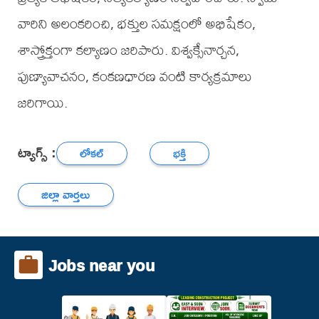
వారిని అలంకరించి, భక్తుల సమక్షంలో అభిషేకం,
శాస్త్రోక్తంగా కల్యాణం జరిపారు. విశ్వక్సేనార్చన,
పుణ్యావాచనం, కంకణధారణ వంటి కార్యక్రమాలు
జరిగాయి.
ట్యాగ్స్ :
లోకల్
భక్తి
జిల్లా వార్తలు
Jobs near you