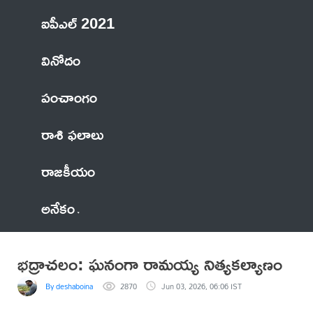
ఐపీఎల్ 2021
వినోదం
పంచాంగం
రాశి ఫలాలు
రాజకీయం
అనేకం
భద్రాచలం: ఘనంగా రామయ్య నిత్యకల్యాణం
By deshaboina
2870
Jun 03, 2026, 06:06 IST