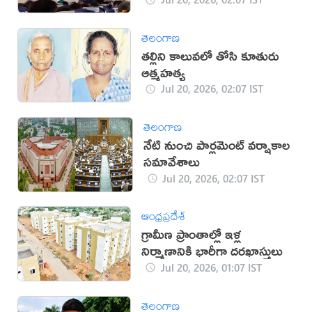
తెలంగాణ
తల్లిని కాలువలో తోసి కూతురు
ఆత్మహత్య
Jul 20, 2026, 02:07 IST
తెలంగాణ
నేటి నుంచి పార్లమెంట్‌ వర్షాకాల
సమావేశాలు
Jul 20, 2026, 02:07 IST
ఆంధ్రప్రదేశ్
గ్రామీణ ప్రాంతాల్లో ఇళ్ల
నిర్మాణానికి భారీగా దరఖాస్తులు
Jul 20, 2026, 01:07 IST
తెలంగాణ