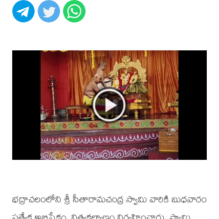
భద్రాచలంలోని శ్రీ సీతారామచంద్ర స్వామి వారికి బుధవారం
ప్రత్యేక అభిషేకం, నిత్యకల్యాణం నిర్వహించారు. స్వామి