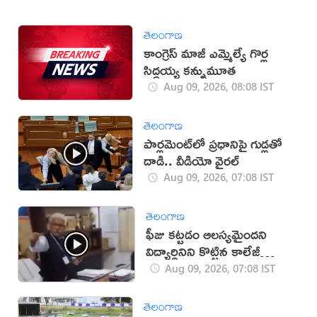
తెలంగాణ
కాంగ్రెస్ మాజీ ఎమ్మెల్యే గొర్ల
సిద్ధయ్య కన్నుమూత
Aug 09, 2026, 08:08 IST
తెలంగాణ
పార్లమెంట్‌లో ప్రధానిపై గుడ్లతో
దాడి.. వీడియో వైరల్
Aug 09, 2026, 07:08 IST
తెలంగాణ
ఫీజు కట్టడం ఆలస్యమైందని
విద్యార్థినిని కొట్టిన కాలేజీ
యాజమాన్యం!(వీడియో)
Aug 09, 2026, 07:08 IST
తెలంగాణ