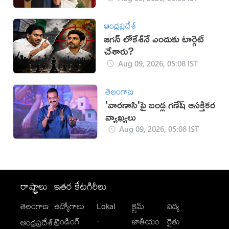
ఆంధ్రప్రదేశ్
జగన్ లోకేశ్‌నే ఎందుకు టార్గెట్
చేశారు?
Aug 09, 2026, 05:08 IST
తెలంగాణ
'వారణాసి'పై బండ్ల గణేష్ ఆసక్తికర
వ్యాఖ్యలు
Aug 09, 2026, 05:08 IST
రాష్ట్రాలు
ఇతర కేటగిరీలు
తెలంగాణ
ఉద్యోగాలు
Lokal
క్రైమ్
విద్య
-
ట్రెండింగ్
జాతీయం
రైతు
ఆంధ్రప్రదేశ్