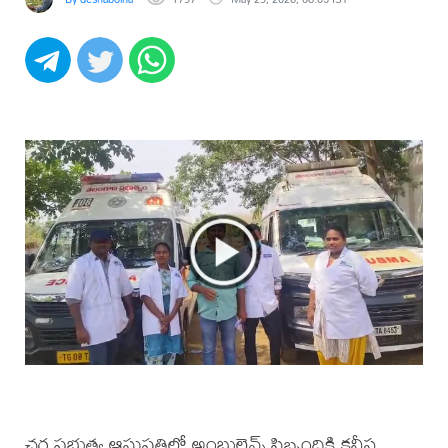
చర్ల ప్రభుత్వ ఆసుపత్రిలో అంబులెన్స్ సిబ్బందికి కనీస