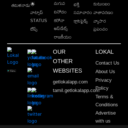
మగువ
కుటుంబం
🌟
భక్తి
తమిళనాడు
వినోదం
వాట్సాప్
సమాచారం
వాతావరణం
STATUS
కరోనా
క్లాసిఫైడ్స్
వ్యాపార
అప్‌డేట్స్
టిప్స్
ప్రపంచం
రాజకీయం
OUR
LOKAL
OTHER
Contact Us
WEBSITES
About Us
Privacy
getlokalapp.com
Policy
tamil.getlokalapp.com
Terms &
Conditions
Advertise
with us