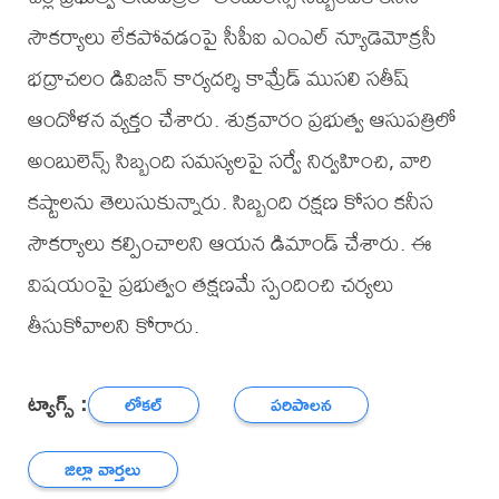
సౌకర్యాలు లేకపోవడంపై సీపీఐ ఎంఎల్ న్యూడెమోక్రసీ
భద్రాచలం డివిజన్ కార్యదర్శి కామ్రేడ్ ముసలి సతీష్
ఆందోళన వ్యక్తం చేశారు. శుక్రవారం ప్రభుత్వ ఆసుపత్రిలో
అంబులెన్స్ సిబ్బంది సమస్యలపై సర్వే నిర్వహించి, వారి
కష్టాలను తెలుసుకున్నారు. సిబ్బంది రక్షణ కోసం కనీస
సౌకర్యాలు కల్పించాలని ఆయన డిమాండ్ చేశారు. ఈ
విషయంపై ప్రభుత్వం తక్షణమే స్పందించి చర్యలు
తీసుకోవాలని కోరారు.
ట్యాగ్స్ :
లోకల్
పరిపాలన
జిల్లా వార్తలు