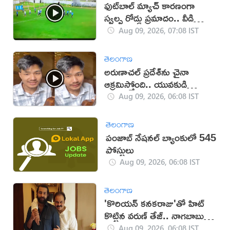
ఫుట్‌బాల్ మ్యాచ్‌ కారణంగా
స్వల్ప రోడ్డు ప్రమాదం.. వీడియో
వైరల్!
Aug 09, 2026, 07:08 IST
తెలంగాణ
అరుణాచల్‌ ప్రదేశ్‌ను చైనా
ఆక్రమిస్తోంది.. యువకుడి
వీడియో వైరల్
Aug 09, 2026, 06:08 IST
తెలంగాణ
పంజాబ్ నేషనల్ బ్యాంకులో 545
పోస్టులు
Aug 09, 2026, 06:08 IST
తెలంగాణ
'కొరియన్ కనకరాజు'తో హిట్
కొట్టిన వరుణ్ తేజ్.. నాగబాబు
ఎమోషనల్ పోస్ట్
Aug 09, 2026, 06:08 IST