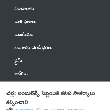
పంచాంగం
రాశి ఫలాలు
రాజకీయం
బంగారం-వెండి ధరలు
క్రైమ్
అనేకం
చర్ల: అంబులెన్స్ సిబ్బందికి కనీస సౌకర్యాలు
కల్పించాలి
By deshaboina
1797
May 29, 2026, 08:05 IST