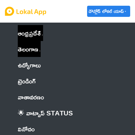
డౌన్లోడ్ లోకల్ యాప్
ఆంధ్రప్రదేశ్
తెలంగాణ
ఉద్యోగాలు
ట్రెండింగ్
వాతావరణం
🌟 వాట్సాప్ STATUS
వినోదం