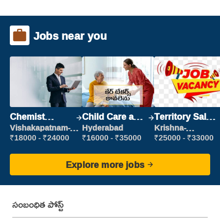
Jobs near you
Chemist
Child Care and
Territory Sales
Production
Patient care
Manager
Vishakapatnam-
Hyderabad
Krishna-
new
vijayawada
Executive
₹18000 - ₹24000
₹16000 - ₹35000
₹25000 - ₹33000
Explore more jobs
సంబంధిత పోస్ట్