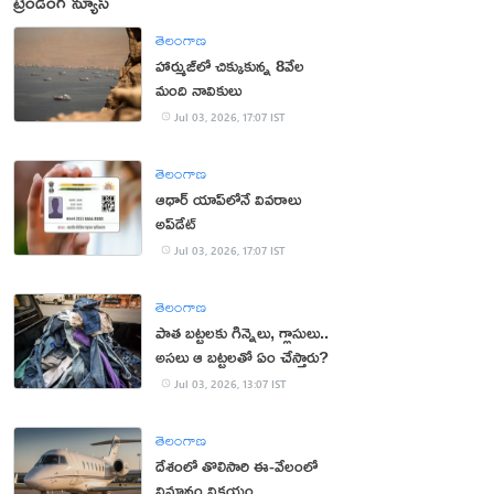
ట్రెండింగ్ న్యూస్
తెలంగాణ
హార్ముజ్‌లో చిక్కుకున్న 8వేల
మంది నావికులు
Jul 03, 2026, 17:07 IST
తెలంగాణ
ఆధార్ యాప్‌లోనే వివరాలు
అప్‌డేట్
Jul 03, 2026, 17:07 IST
తెలంగాణ
పాత బట్టలకు గిన్నెలు, గ్లాసులు..
అసలు ఆ బట్టలతో ఏం చేస్తారు?
Jul 03, 2026, 13:07 IST
తెలంగాణ
దేశంలో తొలిసారి ఈ-వేలంలో
విమానం విక్రయం