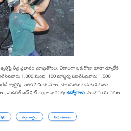
ఉత్పత్తిపై తీవ్ర ప్రభావం చూపుతోంది. ఏడాదిగా ఒక్కరోజు కూడా డ్యూటీకి
నిచేసినవారు 1,000 మంది, 100 మాస్టర్లు పనిచేసినవారు 1,500
ంగరేణి క్వార్టర్లు, ఇతర సదుపాయాలు పొందుతూ బయట పనులు
, మెడికల్ అన్ ఫిట్ ద్వారా వారసత్వ
ఉద్యోగాలు
పొందిన యువకులు
ేషన్
జిల్లా వార్తలు
నియామకాలు