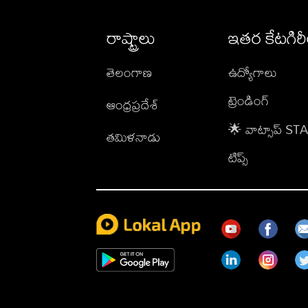
రాష్ట్రాలు
ఇతర కేటగిర
తెలంగాణ
ఉద్యోగాలు
ట్రెండింగ్
ఆంధ్రప్రదేశ్
🌟 వాట్సాప్ S
తమిళనాడు
టిప్స్