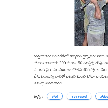
కొత్తగూడెం: సింగరేణిలో కార్మికుల గైర్హాజరు బొగ్గు 
హాజరు కానివారు 300 మంది, 50 మాస్టర్లు లోపు ప
మందికి పైగా ఉండటం ఆందోళన కలిగిస్తోంది. సి
చేసుకుంటున్న వారిలో ఎక్కువ మంది చోటా నాయకులు
ఉన్నట్లు సమాచారం.
ట్యాగ్స్ :
లోకల్
ఇతర కంటెంట్
నోటిఫిక