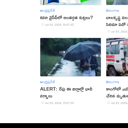
ఆంధ్రప్రదేశ్
తెలంగాణ
కదిరి వైసీపీలో అంతర్గత కుట్రలు?
బాలకృష్ణ వి
సినిమా ఏదో 
Jul 03, 2026, 16:07 IST
Jul 03, 2026,
ఆంధ్రప్రదేశ్
తెలంగాణ
ALERT: రేపు ఈ జిల్లాల్లో భారీ
కాంగోలో ఎబోల
వర్షాలు
చేరిన మృతు
Jul 03, 2026, 15:07 IST
Jul 03, 2026,