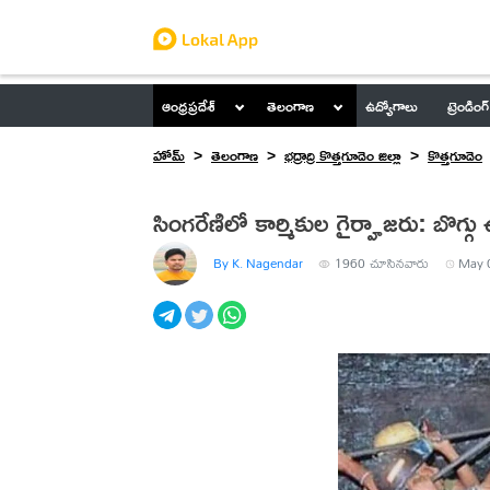
ఆంధ్రప్రదేశ్
తెలంగాణ
ఉద్యోగాలు
ట్రెండింగ్
హోమ్
తెలంగాణ
భద్రాద్రి కొత్తగూడెం జిల్లా
కొత్తగూడెం
సింగరేణిలో కార్మికుల గైర్హాజరు: బొగ్గు ఉ
By K. Nagendar
1960
చూసినవారు
May 0