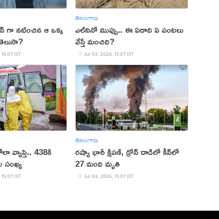
తెలంగాణ
లన్ గా నటించిన ఆ ఒక్క
ఎల్‌నినో ముప్పు.. ఈ ఏడాది ఏ పంటలు
తెలుసా?
వేస్తే మంచిది?
 16:07 IST
Jul 03, 2026, 15:07 IST
తెలంగాణ
ా వ్యాప్తి.. 438కి
రష్యా భారీ క్షిపణి, డ్రోన్ దాడిలో కీవ్‌లో
ల సంఖ్య
27 మంది మృతి
 15:07 IST
Jul 03, 2026, 15:07 IST