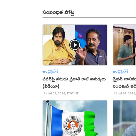
సంబంధిత పోస్ట్
ఆంధ్రప్రదేశ్
ఆంధ్రప్రదేశ్
పవన్‌పై నటుడు ప్రకాశ్ రాజ్ విమర్శలు
మైనర్ బాలికల 
(వీడియో)
నిందితుడి అరె
Jul 03, 2026, 17:07 IST
Jul 03, 2026,