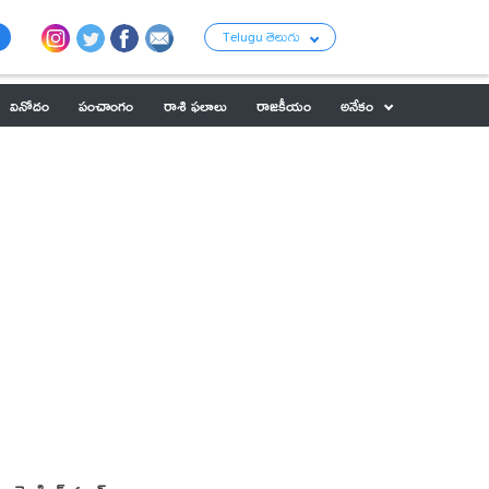
Telugu తెలుగు
వినోదం
పంచాంగం
రాశి ఫలాలు
రాజకీయం
అనేకం