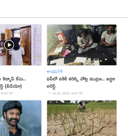
ఆంధ్రప్రదేశ్
కిడ్నాప్ కేసు..
ఏపీలో నకిలీ కరెన్సీ నోట్ల ముద్రణ.. ఇద్దరి
స్ట్ (వీడియో)
అరెస్ట్
 16:07 IST
Jul 03, 2026, 16:07 IST