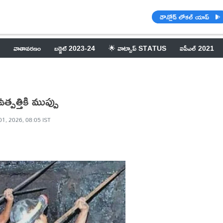
డౌన్లోడ్ లోకల్ యాప్
వాతావరణం
బడ్జెట్ 2023-24
🌟 వాట్సాప్ STATUS
ఐపీఎల్ 2021
త్పత్తికి ముప్పు
1, 2026, 08:05 IST