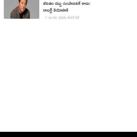
జీవితం డబ్బు సంపాదనకే కాదు:
రాబర్ట్ కియోసాకి
Jul 02, 2026, 16:07 IST