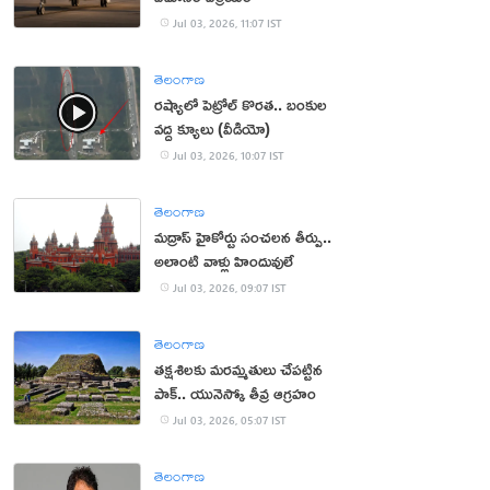
Jul 03, 2026, 11:07 IST
తెలంగాణ
రష్యాలో పెట్రోల్ కొరత.. బంకుల
వద్ద క్యూలు (వీడియో)
Jul 03, 2026, 10:07 IST
తెలంగాణ
మద్రాస్ హైకోర్టు సంచలన తీర్పు..
అలాంటి వాళ్లు హిందువులే
Jul 03, 2026, 09:07 IST
తెలంగాణ
తక్షశిలకు మరమ్మతులు చేపట్టిన
పాక్.. యునెస్కో తీవ్ర ఆగ్రహం
Jul 03, 2026, 05:07 IST
తెలంగాణ