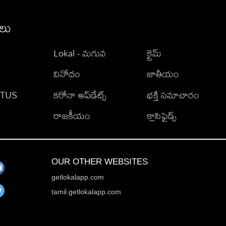
ీలు
Lokal - మగువ
క్రైమ్
వినోదం
జాతీయం
TATUS
కరోనా అప్‌డేట్స్
భక్తి సమాచారం
రాజకీయం
క్లాసిఫైడ్స్
OUR OTHER WEBSITES
getlokalapp.com
tamil.getlokalapp.com