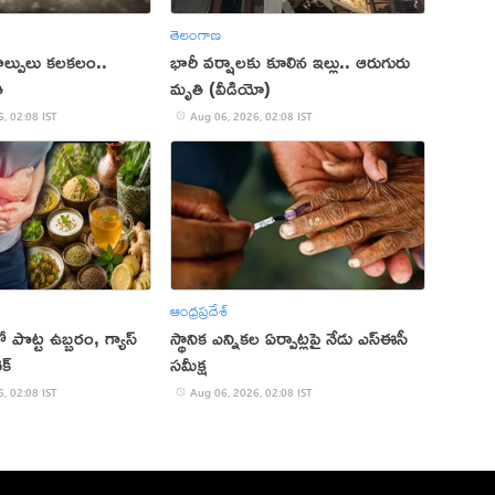
తెలంగాణ
ాల్పులు కలకలం..
భారీ వర్షాలకు కూలిన ఇల్లు.. ఆరుగురు
ి
మృతి (వీడియో)
, 02:08 IST
Aug 06, 2026, 02:08 IST
ఆంధ్రప్రదేశ్
పొట్ట ఉబ్బరం, గ్యాస్
స్థానిక ఎన్నికల ఏర్పాట్లపై నేడు ఎస్ఈసీ
క్
సమీక్ష
, 02:08 IST
Aug 06, 2026, 02:08 IST