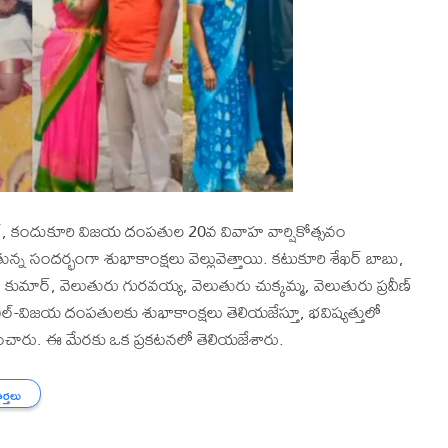
్, కందుకూరి విజయ దంపతుల 20వ వివాహ వార్షికోత్సవం
న్న సందర్భంగా శుభాకాంక్షలు వెల్లువెత్తాయి. కటుకూరి శేఖర్ బాబు,
్ కుమార్, వెలుతురు గురవయ్య, వెలుతురు చుక్కమ్మ, వెలుతురు ప్రవీణ్
ిల్-విజయ దంపతులకు శుభాకాంక్షలు తెలియజేస్తూ, భవిష్యత్తులో
ించారు. ఈ మేరకు ఒక ప్రకటనలో తెలియజేశారు.
ార్తలు