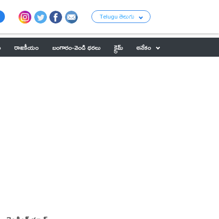
Telugu తెలుగు
ు
రాజకీయం
బంగారం-వెండి ధరలు
క్రైమ్
అనేకం