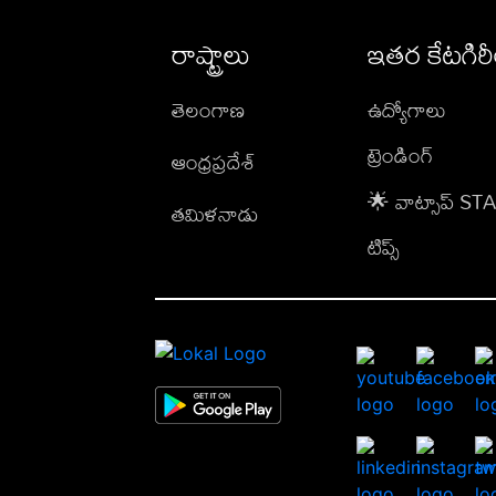
రాష్ట్రాలు
ఇతర కేటగిర
తెలంగాణ
ఉద్యోగాలు
ట్రెండింగ్
ఆంధ్రప్రదేశ్
🌟 వాట్సాప్ S
తమిళనాడు
టిప్స్