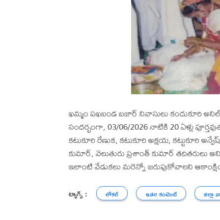
ఖమ్మం పఖబండ బజార్ నివాసులు కందుకూరి అనిల
సందర్భంగా, 03/06/2026 నాటికి 20 ఏళ్లు పూర్తవుతు
కటుకూరి రేణుక, కటుకూరి అక్షయ, కట్టుకూరి అన్వేష
కుమార్, వెలుతురు ప్రశాంత్ కుమార్ తదితరులు అన
ఇలాంటి వేడుకలు మరెన్నో జరుపుకోవాలని ఆకాంక్ష
ట్యాగ్స్ :
లోకల్
ఇతర కంటెంట్
జిల్లా వ