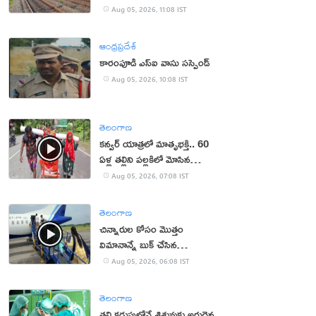
Aug 05, 2026, 11:08 IST
ఆంధ్రప్రదేశ్
కారంపూడి ఎస్ఐ వాసు స‌స్పెండ్‌
Aug 05, 2026, 10:08 IST
తెలంగాణ
కన్వర్ యాత్రలో మాతృభక్తి.. 60
ఏళ్ల తల్లిని పల్లకిలో మోసిన
కొడుకు, కోడలు!
Aug 05, 2026, 07:08 IST
తెలంగాణ
చిన్నారుల కోసం మొత్తం
విమానాన్నే బుక్ చేసిన
యూట్యూబర్
Aug 05, 2026, 06:08 IST
తెలంగాణ
తల్లి కడుపులోనే శిశువుకు అరుదైన