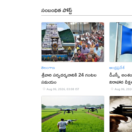
సంబంధిత పోస్ట్
తెలంగాణ
ఆంధ్రప్రదేశ్
శ్రీవారి సర్వదర్శనానికి 24 గంటల
డీఎస్సీ అంశంప
సమయం
నిరాహార దీక్ష
Aug 06, 2026, 03:08 IST
Aug 06, 2026