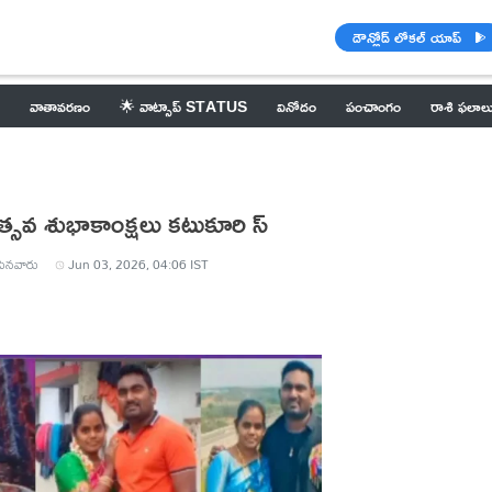
డౌన్లోడ్ లోకల్ యాప్
వాతావరణం
🌟 వాట్సాప్ STATUS
వినోదం
పంచాంగం
రాశి ఫలాల
్సవ శుభాకాంక్షలు కటుకూరి స్
ినవారు
Jun 03, 2026, 04:06 IST