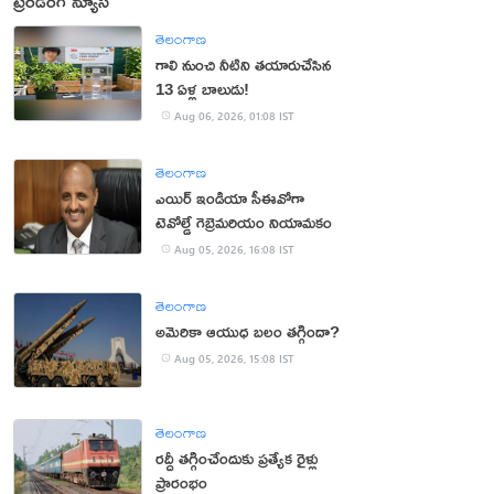
ట్రెండింగ్ న్యూస్
తెలంగాణ
గాలి నుంచి నీటిని తయారుచేసిన
13 ఏళ్ల బాలుడు!
Aug 06, 2026, 01:08 IST
తెలంగాణ
ఎయిర్ ఇండియా సీఈవోగా
టెవోల్డే గెబ్రెమరియం నియామకం
Aug 05, 2026, 16:08 IST
తెలంగాణ
అమెరికా ఆయుధ బలం తగ్గిందా?
Aug 05, 2026, 15:08 IST
తెలంగాణ
రద్దీ తగ్గించేందుకు ప్రత్యేక రైళ్లు
ప్రారంభం