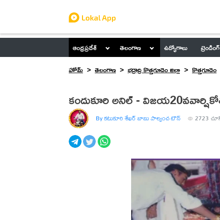
ఆంధ్రప్రదేశ్
తెలంగాణ
ఉద్యోగాలు
ట్రెండింగ్
హోమ్
తెలంగాణ
భద్రాద్రి కొత్తగూడెం జిల్లా
కొత్తగూడెం
కందుకూరి అనిల్ - విజయ20వవార్షికోత
By కటుకూరి శేఖర్ బాబు పాల్వంచ టౌన్
2723
చూస