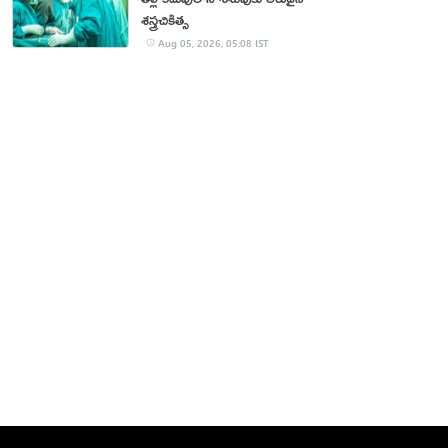
శస్త్రచికిత్స
Aug 05, 2026, 05:08 IST