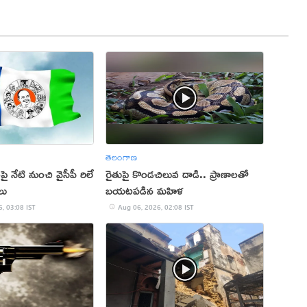
తెలంగాణ
ై నేటి నుంచి వైసీపీ రిలే
రైతుపై కొండచిలువ దాడి.. ప్రాణాలతో
లు
బయటపడిన మహిళ
, 03:08 IST
Aug 06, 2026, 02:08 IST