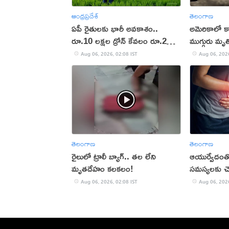
ఆంధ్రప్రదేశ్
తెలంగాణ
ఏపీ రైతులకు భారీ అవకాశం..
అమెరికాలో క
రూ.10 లక్షల డ్రోన్ కేవలం రూ.2
ముగ్గురు మృత
లక్షలకే!
Aug 06, 2026, 02:08 IST
Aug 06, 2026
తెలంగాణ
తెలంగాణ
రైలులో ట్రాలీ బ్యాగ్.. తల లేని
ఆయుర్వేదంతో 
మృతదేహం కలకలం!
సమస్యలకు చె
Aug 06, 2026, 02:08 IST
Aug 06, 2026