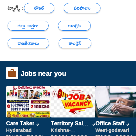
ట్యాగ్స్ :
లోకల్
పరిపాలన
జిల్లా వార్తలు
కాంగ్రెస్
రాజకీయాలు
కాంగ్రెస్
Jobs near you
Care Taker
Territory Sales
Office Staff
Manager
Hyderabad
Krishna-
West-godavari
vijayawada