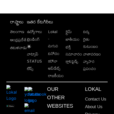
రాష్ట్రాలు
ఇతర కేటగిరీలు
తెలంగాణ
ఉద్యోగాలు
Lokal
క్రైమ్
విద్య
-
ట్రెండింగ్
జాతీయం
రైతు
ఆంధ్రప్రదేశ్
మగువ
కుటుంబం
🌟
భక్తి
తమిళనాడు
వినోదం
వాట్సాప్
సమాచారం
వాతావరణం
STATUS
కరోనా
క్లాసిఫైడ్స్
వ్యాపార
అప్‌డేట్స్
టిప్స్
ప్రపంచం
రాజకీయం
OUR
LOKAL
OTHER
Contact Us
WEBSITES
About Us