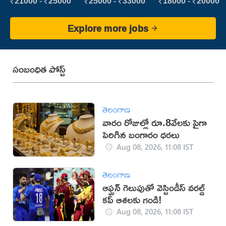
₹21000 - ₹25000
₹25000 - ₹33000
₹18000 - ₹20000
Explore more jobs
సంబంధిత పోస్ట్
తెలంగాణ
వారం రోజుల్లో రూ.8వేలకు పైగా
పెరిగిన బంగారం ధరలు
Aug 08, 2026, 11:08 IST
తెలంగాణ
ఆఫ్ఘన్ గెలుపుతో వెస్టిండీస్ వరల్డ్
కప్ ఆశలకు గండి!
Aug 08, 2026, 11:08 IST