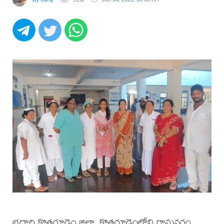
భద్రాద్రి కొత్తగూడెం జిల్లా, కొత్తగూడెంలోని రామవరం