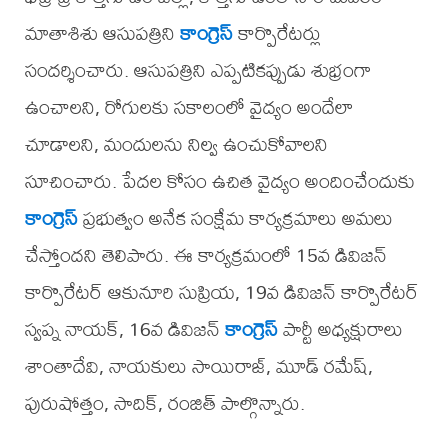
మాతాశిశు ఆసుపత్రిని
కాంగ్రెస్
కార్పొరేటర్లు
సందర్శించారు. ఆసుపత్రిని ఎప్పటికప్పుడు శుభ్రంగా
ఉంచాలని, రోగులకు సకాలంలో వైద్యం అందేలా
చూడాలని, మందులను నిల్వ ఉంచుకోవాలని
సూచించారు. పేదల కోసం ఉచిత వైద్యం అందించేందుకు
కాంగ్రెస్
ప్రభుత్వం అనేక సంక్షేమ కార్యక్రమాలు అమలు
చేస్తోందని తెలిపారు. ఈ కార్యక్రమంలో 15వ డివిజన్
కార్పొరేటర్ ఆకునూరి సుప్రియ, 19వ డివిజన్ కార్పొరేటర్
స్వప్న నాయక్, 16వ డివిజన్
కాంగ్రెస్
పార్టీ అధ్యక్షురాలు
శాంతాదేవి, నాయకులు సాయిరాజ్, మూడ్ రమేష్,
పురుషోత్తం, సాదిక్, రంజిత్ పాల్గొన్నారు.