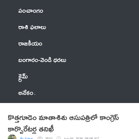
పంచాంగం
రాశి ఫలాలు
రాజకీయం
బంగారం-వెండి ధరలు
క్రైమ్
అనేకం
కొత్తగూడెం మాతాశిశు ఆసుపత్రిలో కాంగ్రెస్
కార్పొరేటర్ల తనిఖీ
By Sairaj
3532
Jun 04, 2026, 08:06 IST