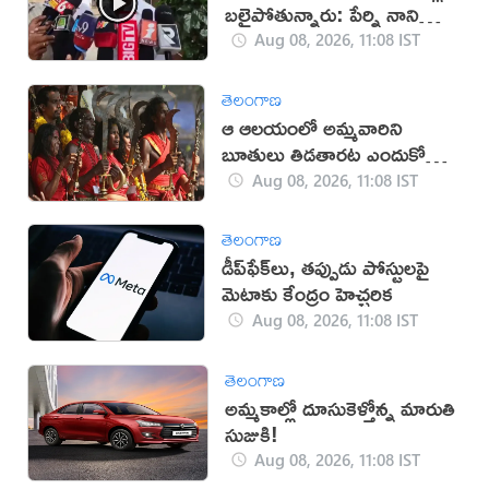
బలైపోతున్నారు: పేర్ని నాని
(వీడియో)
Aug 08, 2026, 11:08 IST
తెలంగాణ
ఆ ఆలయంలో అమ్మవారిని
బూతులు తిడతారట ఎందుకో
తెలుసా?
Aug 08, 2026, 11:08 IST
తెలంగాణ
డీప్‌ఫేక్‌లు, తప్పుడు పోస్టులపై
మెటాకు కేంద్రం హెచ్చరిక
Aug 08, 2026, 11:08 IST
తెలంగాణ
అమ్మకాల్లో దూసుకెళ్తోన్న మారుతి
సుజుకి!
Aug 08, 2026, 11:08 IST