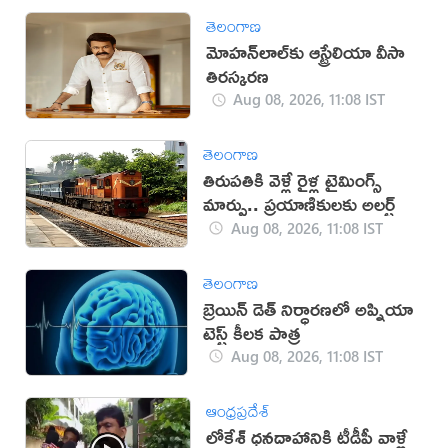
తెలంగాణ
మోహన్‌లాల్‌కు ఆస్ట్రేలియా వీసా
తిరస్కరణ
Aug 08, 2026, 11:08 IST
తెలంగాణ
తిరుపతికి వెళ్లే రైళ్ల టైమింగ్స్
మార్పు.. ప్రయాణికులకు అలర్ట్
Aug 08, 2026, 11:08 IST
తెలంగాణ
బ్రెయిన్ డెత్ నిర్ధారణలో అప్నియా
టెస్ట్ కీలక పాత్ర
Aug 08, 2026, 11:08 IST
ఆంధ్రప్రదేశ్
లోకేశ్ ధనదాహానికి టీడీపీ వాళ్లే