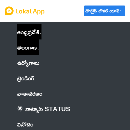
డౌన్లోడ్ లోకల్ యాప్
ఆంధ్రప్రదేశ్
తెలంగాణ
ఉద్యోగాలు
ట్రెండింగ్
వాతావరణం
🌟 వాట్సాప్ STATUS
వినోదం