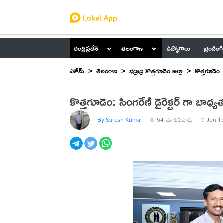
ఆంధ్రప్రదేశ్
తెలంగాణ
ఉద్యోగాలు
ట్రెండింగ్
హోమ్
తెలంగాణ
భద్రాద్రి కొత్తగూడెం జిల్లా
కొత్తగూడెం
కొత్తగూడెం: సింగరేణి డైరెక్టర్ గా బాధ్
By Suresh Kumar
54
చూసినవారు
Jun 15