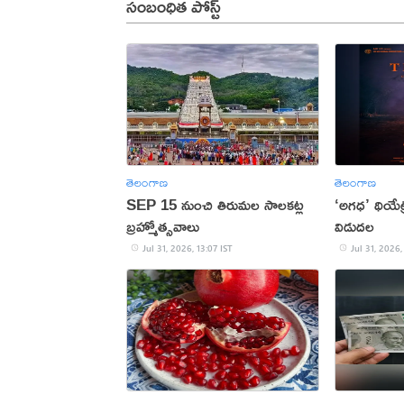
సంబంధిత పోస్ట్
తెలంగాణ
తెలంగాణ
SEP 15 నుంచి తిరుమల సాలకట్ల
‘అగధ’ థియేట్ర
బ్రహ్మోత్సవాలు
విడుదల
Jul 31, 2026, 13:07 IST
Jul 31, 2026,