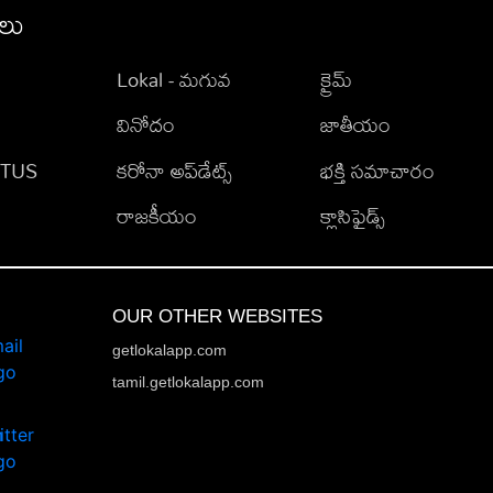
ీలు
Lokal - మగువ
క్రైమ్
వినోదం
జాతీయం
TATUS
కరోనా అప్‌డేట్స్
భక్తి సమాచారం
రాజకీయం
క్లాసిఫైడ్స్
OUR OTHER WEBSITES
getlokalapp.com
tamil.getlokalapp.com