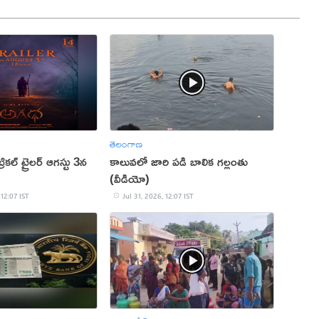
తెలంగాణ
ికల్ ట్రైలర్ ఆగస్టు 3న
కాలువలో జారి పడి బాలిక గల్లంతు
(వీడియో)
 12:07 IST
Jul 31, 2026, 12:07 IST