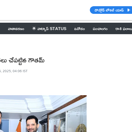
డౌన్లోడ్ లోకల్ యాప్
వాతావరణం
🌟 వాట్సాప్ STATUS
వినోదం
పంచాంగం
రాశి ఫలాల
యతలు చేపట్టిన గౌతమ్
, 2025, 04:06 IST