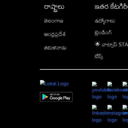
రాష్ట్రాలు
ఇతర కేటగిర
తెలంగాణ
ఉద్యోగాలు
ట్రెండింగ్
ఆంధ్రప్రదేశ్
🌟 వాట్సాప్ S
తమిళనాడు
టిప్స్