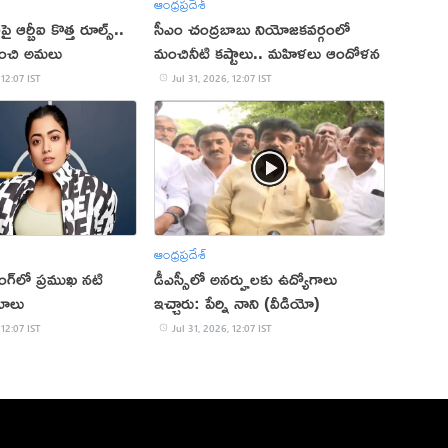
ఆంధ్రప్రదేశ్
లపై ఆర్బీఐ కొత్త రూల్స్..
సీఎం చంద్రబాబు నియోజకవర్గంలో
నుంచి అమలు
మంచినీటి కష్టాలు.. మహిళలు ఆందోళన
 12:07 IST
Jul 31, 2026, 12:07 IST
ఆంధ్రప్రదేశ్
ంగ్‌లో ప్రముఖ నటి
డీఎస్సీలో అనర్హులకు ఉద్యోగాలు
యాలు
ఇచ్చారు: పేర్ని నాని (వీడియో)
 12:07 IST
Jul 31, 2026, 12:07 IST