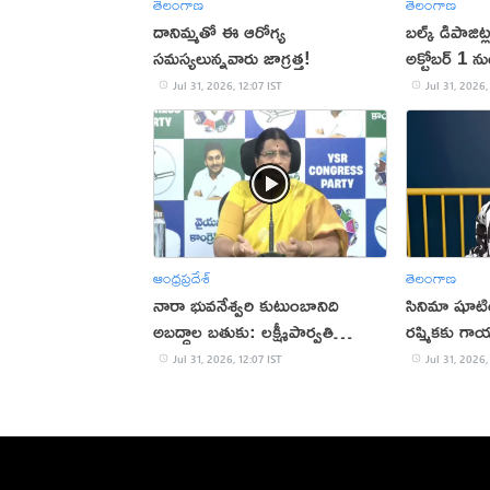
తెలంగాణ
తెలంగాణ
దానిమ్మతో ఈ ఆరోగ్య
బల్క్ డిపాజిట్
సమస్యలున్నవారు జాగ్రత్త!
అక్టోబర్ 1 
Jul 31, 2026, 12:07 IST
Jul 31, 2026,
ఆంధ్రప్రదేశ్
తెలంగాణ
నారా భువనేశ్వరి కుటుంబానిది
సినిమా షూటి
అబద్ధాల బతుకు: లక్ష్మీపార్వతి
రష్మికకు గా
(వీడియో)
Jul 31, 2026, 12:07 IST
Jul 31, 2026,