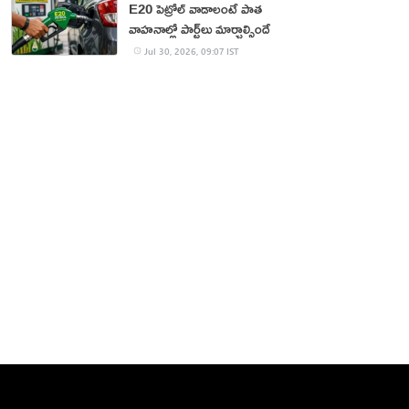
E20 పెట్రోల్ వాడాలంటే పాత
వాహనాల్లో పార్ట్‌లు మార్చాల్సిందే
Jul 30, 2026, 09:07 IST