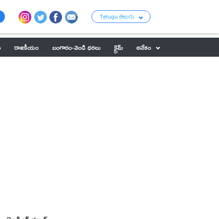
Telugu తెలుగు
ు
రాజకీయం
బంగారం-వెండి ధరలు
క్రైమ్
అనేకం