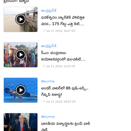
ట్రెండింగ్ న్యూస్
ఆంధ్రప్రదేశ్
ధవళేశ్వరం బ్యారేజీకి పోటెత్తిన
వరద.. 175 గేట్లు ఎత్తి నీటి
విడుదల
Jul 31, 2026, 14:07 IST
ఆంధ్రప్రదేశ్
సీఎం చంద్రబాబు
నియోజకవర్గంలో మంచినీటి
కష్టాలు.. మహిళలు ఆందోళన
Jul 31, 2026, 12:07 IST
తెలంగాణ
అండర్ వాటర్‌లో 86 పుష్-అప్స్..
గిన్నిస్ రికార్డు!
Jul 31, 2026, 08:07 IST
తెలంగాణ
భారతీయ విద్యార్థులకు ట్రంప్ భారీ
షాక్