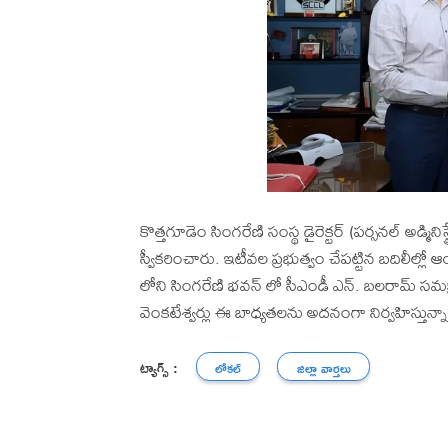
కొత్తగూడెం సింగరేణి సంస్థ డైరెక్టర్ (పర్సనల్ అడ్మిన
స్వీకరించారు. ఇటీవల ప్రభుత్వం చేపట్టిన బదిలీల్
లోని సింగరేణి భవన్ లో సీఎండీ ఎన్. బలరామ్ సమక్షాన బా
వెంకటేశ్వర్లు ఈ బాధ్యతలను అదనంగా నిర్వహిస్తున్న
ట్యాగ్స్ :
లోకల్
జిల్లా వార్తలు