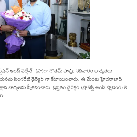
ిస్ట్రేషన్ అండ్ వెల్ఫేర్ -(పా)గా గౌతమ్ పొట్రు శనివారం బాధ్యతలు
లో ఆయనను సింగరేణి డైరెక్టర్ గా కేటాయించారు. ఈ మేరకు హైదరాబాద్
ధ్యలను స్వీకరించారు. ప్రస్తతం డైరెక్టర్ (ప్రాజెక్ట్ అండ్ ప్లానింగ్) కె.
ారు.