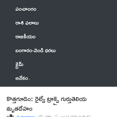
పంచాంగం
రాశి ఫలాలు
రాజకీయం
బంగారం-వెండి ధరలు
క్రైమ్
అనేకం
కొత్తగూడెం: రైల్వే ట్రాక్పై గుర్తుతెలియ
మృతదేహం
By deshaboina
2466
Jun 13, 2026, 01:06 IST