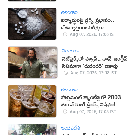
తెలంగాణ
విద్యార్థులపై డ్రగ్స్ ప్రభావం..
దేశవ్యాప్తంగా పరీక్షలు
Aug 07, 2026, 17:08 IST
తెలంగాణ
నెట్‌ఫ్లిక్స్‌లో వ్యూస్.. నాన్-ఇంగ్లీష్
సినిమాగా ‘ధురంధర్’ రికార్డు
Aug 07, 2026, 17:08 IST
తెలంగాణ
పార్లమెంట్ క్యాంటీన్లలో 2003
నుంచే కూల్ డ్రింక్స్ నిషేధం!
Aug 07, 2026, 17:08 IST
ఆంధ్రప్రదేశ్