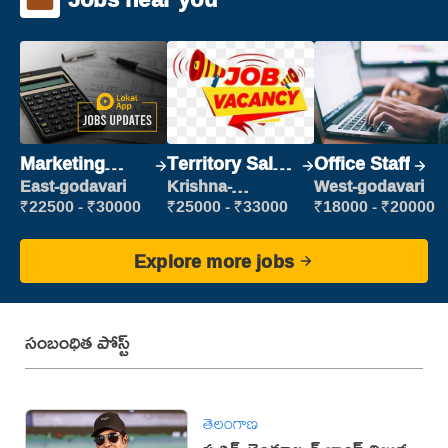
Marketing
Territory Sales
Office Staff
Executive
Manager
East-godavari
Krishna-
West-godavari
vijayawada
₹22500 - ₹30000
₹25000 - ₹33000
₹18000 - ₹20000
Explore more jobs
సంబంధిత పోస్ట్
తెలంగాణ