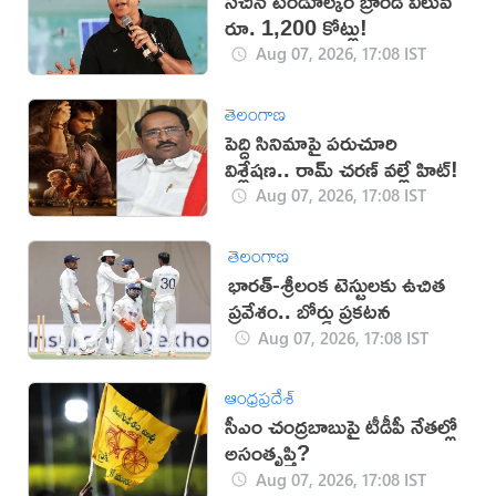
సచిన్ టెండూల్కర్ బ్రాండ్ విలువ
రూ. 1,200 కోట్లు!
Aug 07, 2026, 17:08 IST
తెలంగాణ
పెద్ది సినిమాపై పరుచూరి
విశ్లేషణ.. రామ్ చరణ్ వల్లే హిట్!
Aug 07, 2026, 17:08 IST
తెలంగాణ
భారత్-శ్రీలంక టెస్టులకు ఉచిత
ప్రవేశం.. బోర్డు ప్రకటన
Aug 07, 2026, 17:08 IST
ఆంధ్రప్రదేశ్
సీఎం చంద్రబాబుపై టీడీపీ నేతల్లో
అసంతృప్తి?
Aug 07, 2026, 17:08 IST