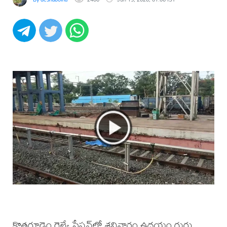
కొత్తగూడెం రైల్వే స్టేషన్‌లో శనివారం ఉదయం గుర్తు