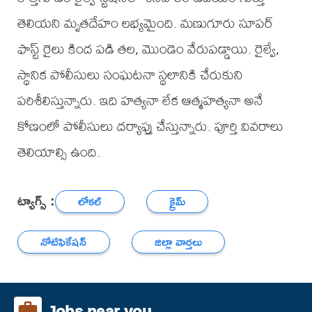
తెలియని మృతదేహం లభ్యమైంది. మణుగూరు సూపర్
ఫాస్ట్ రైలు కింద పడి తల, మొండెం వేరుపడ్డాయి. రైల్వే,
స్థానిక పోలీసులు సంఘటనా స్థలానికి చేరుకుని
పరిశీలిస్తున్నారు. ఇది హత్యనా లేక ఆత్మహత్యనా అనే
కోణంలో పోలీసులు దర్యాప్తు చేస్తున్నారు. పూర్తి వివరాలు
తెలియాల్సి ఉంది.
ట్యాగ్స్ :
లోకల్
క్రైమ్
నోటిఫికేషన్
జిల్లా వార్తలు
Jobs near you