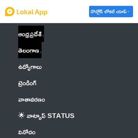
డౌన్లోడ్ లోకల్ యాప్
ఆంధ్రప్రదేశ్
తెలంగాణ
ఉద్యోగాలు
ట్రెండింగ్
వాతావరణం
🌟 వాట్సాప్ STATUS
వినోదం