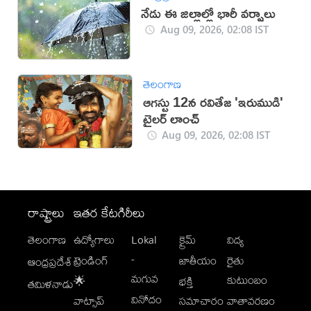
నేడు ఈ జిల్లాల్లో భారీ వర్షాలు
Aug 09, 2026, 02:08 IST
తెలంగాణ
ఆగస్టు 12న రవితేజ 'ఇరుముడి'
ట్రైలర్ లాంచ్‌
Aug 09, 2026, 02:08 IST
రాష్ట్రాలు
ఇతర కేటగిరీలు
తెలంగాణ
ఉద్యోగాలు
Lokal
క్రైమ్
విద్య
-
ట్రెండింగ్
జాతీయం
రైతు
ఆంధ్రప్రదేశ్
మగువ
కుటుంబం
🌟
భక్తి
తమిళనాడు
వినోదం
వాట్సాప్
సమాచారం
వాతావరణం