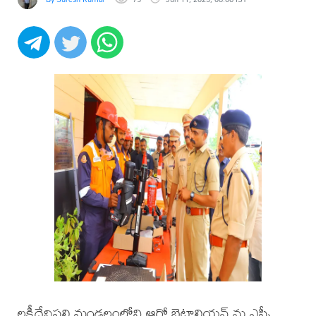
లక్ష్మీదేవిపల్లి మండలంలోని ఆరో బెటాలియన్ ను ఎస్పీ