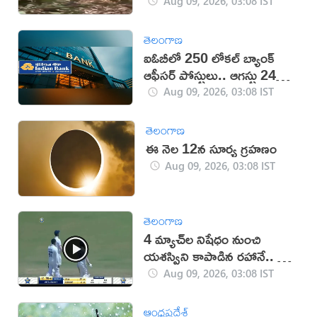
Aug 09, 2026, 03:08 IST
తెలంగాణ
ఐఓబీలో 250 లోకల్ బ్యాంక్
ఆఫీసర్ పోస్టులు.. ఆగస్టు 24
వరకు దరఖాస్తు గడువు
Aug 09, 2026, 03:08 IST
తెలంగాణ
ఈ నెల 12న సూర్య గ్రహణం
Aug 09, 2026, 03:08 IST
తెలంగాణ
4 మ్యాచ్‌ల నిషేధం నుంచి
యశస్విని కాపాడిన రహానే.. ఏం
జరిగిందంటే? (వీడియో)
Aug 09, 2026, 03:08 IST
ఆంధ్రప్రదేశ్