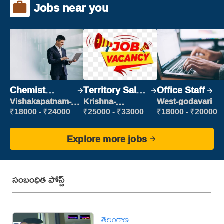
Jobs near you
Chemist
Territory Sales
Office Staff
Production
Manager
Vishakapatnam-
Krishna-
West-godavari
new
vijayawada
Executive
₹18000 - ₹24000
₹25000 - ₹33000
₹18000 - ₹20000
Explore more jobs
సంబంధిత పోస్ట్
తెలంగాణ