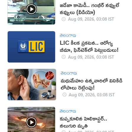
జడేజా కామెడీ.. గంభీర్ నవ్వులే
నవ్వులు (వీడియో)
Aug 09, 2026, 03:08 IST
తెలంగాణ
LIC కీలక ప్రకటన.. ఆరోగ్య
బీమా, ఫిన్‌టెక్‌లో పెట్టుబడులు!
Aug 09, 2026, 03:08 IST
తెలంగాణ
మధుమేహం ఉన్నవారిలో వినికిడి
లోపాలు రెట్టింపు!
Aug 09, 2026, 03:08 IST
తెలంగాణ
కుప్పకూలిన హెలికాప్టర్..
నలుగురి మృతి