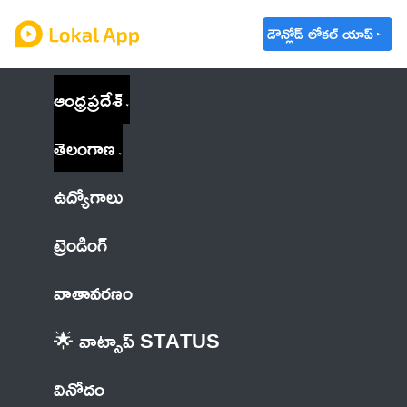
డౌన్లోడ్ లోకల్ యాప్
ఆంధ్రప్రదేశ్
తెలంగాణ
ఉద్యోగాలు
ట్రెండింగ్
వాతావరణం
🌟 వాట్సాప్ STATUS
వినోదం