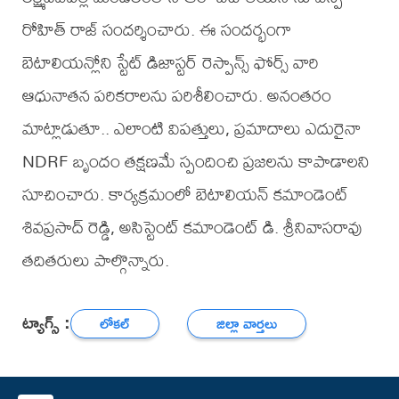
రోహిత్ రాజ్ సందర్శించారు. ఈ సందర్భంగా
బెటాలియన్లోని స్టేట్ డిజాస్టర్ రెస్పాన్స్ ఫోర్స్ వారి
ఆధునాతన పరికరాలను పరిశీలించారు. అనంతరం
మాట్లాడుతూ.. ఎలాంటి విపత్తులు, ప్రమాదాలు ఎదురైనా
NDRF బృందం తక్షణమే స్పందించి ప్రజలను కాపాడాలని
సూచించారు. కార్యక్రమంలో బెటాలియన్ కమాండెంట్
శివప్రసాద్ రెడ్డి, అసిస్టెంట్ కమాండెంట్ డి. శ్రీనివాసరావు
తదితరులు పాల్గొన్నారు.
ట్యాగ్స్ :
లోకల్
జిల్లా వార్తలు