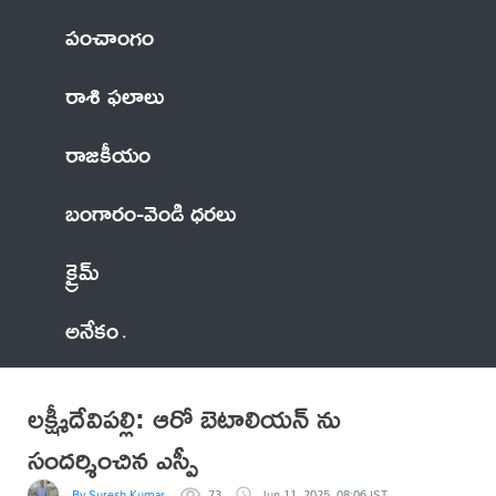
పంచాంగం
రాశి ఫలాలు
రాజకీయం
బంగారం-వెండి ధరలు
క్రైమ్
అనేకం
లక్ష్మీదేవిపల్లి: ఆరో బెటాలియన్ ను
సందర్శించిన ఎస్పీ
By Suresh Kumar
73
Jun 11, 2025, 08:06 IST