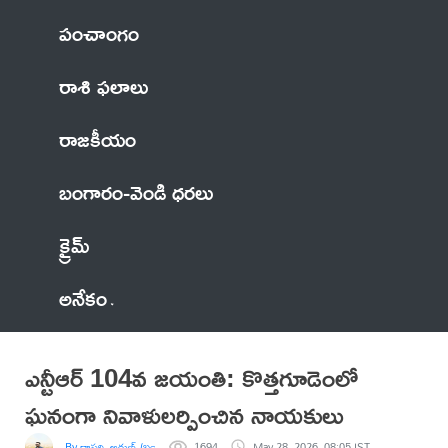
పంచాంగం
రాశి ఫలాలు
రాజకీయం
బంగారం-వెండి ధరలు
క్రైమ్
అనేకం
ఎన్టీఆర్ 104వ జయంతి: కొత్తగూడెంలో
ఘనంగా నివాళులర్పించిన నాయకులు
By దాసరి. అరుణ్ (బంటి)
1694
May 28, 2026, 08:05 IST