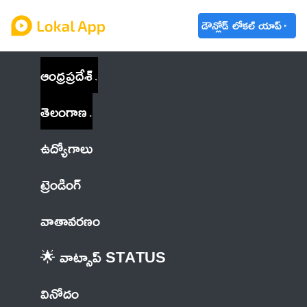
డౌన్లోడ్ లోకల్ యాప్
ఆంధ్రప్రదేశ్
తెలంగాణ
ఉద్యోగాలు
ట్రెండింగ్
వాతావరణం
🌟 వాట్సాప్ STATUS
వినోదం