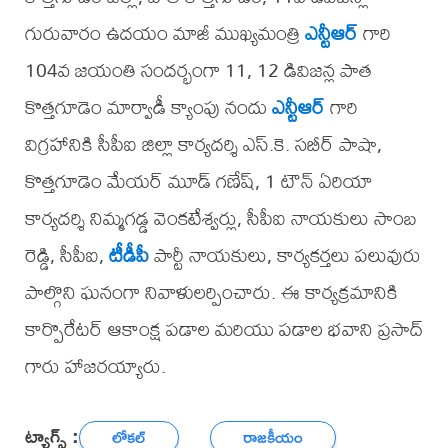
గురువారం ఉదయం మాజీ ముఖ్యమంత్రి
ఎన్టీఆర్
గారి
104వ జయంతి సందర్భంగా 11, 12 డివిజన్ల పాత
కొత్తగూడెం మార్వాడీ క్యాంపు నందు
ఎన్టీఆర్
గారి
విగ్రహానికి సీపీఐ జిల్లా కార్యదర్శి ఎస్.కె. సబీర్ పాషా,
కొత్తగూడెం మేయర్ మూడ్ గణేష్, 1 టౌన్ ఏరియా
కార్యదర్శి నిమ్మగడ్డ వెంకటేశ్వర్లు, సీపీఐ నాయకులు సాంబ
రెడ్డి, సీపీఐ,
టీడీపీ
పార్టీ నాయకులు, కార్యకర్తలు పలువురు
పాల్గొని ఘనంగా నివాళులర్పించారు. ఈ కార్యక్రమానికి
కార్పొరేటర్ ఆకాంక్ష పడాల మరియు పడాల భవాని ప్రసాద్
గారు హాజరయ్యారు.
ట్యాగ్స్ :
లోకల్
రాజకీయం