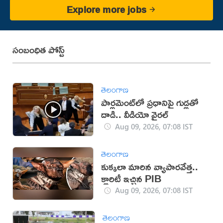
Explore more jobs
సంబంధిత పోస్ట్
తెలంగాణ
పార్లమెంట్‌లో ప్రధానిపై గుడ్లతో
దాడి.. వీడియో వైరల్
Aug 09, 2026, 07:08 IST
తెలంగాణ
కుక్కలా మారిన వ్యాపారవేత్త..
క్లారిటీ ఇచ్చిన PIB
Aug 09, 2026, 07:08 IST
తెలంగాణ