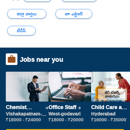
జిల్లా వార్తలు
జూ ఎన్టీఆర్
టీడీపీ
Jobs near you
Chemist
Office Staff
Child Care and
Production
Patient care
Vishakapatnam-
West-godavari
Hyderabad
new
Executive
₹18000 - ₹24000
₹18000 - ₹20000
₹16000 - ₹35000