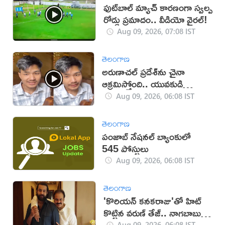
ఫుట్‌బాల్ మ్యాచ్‌ కారణంగా స్వల్ప
రోడ్డు ప్రమాదం.. వీడియో వైరల్!
Aug 09, 2026, 07:08 IST
తెలంగాణ
అరుణాచల్‌ ప్రదేశ్‌ను చైనా
ఆక్రమిస్తోంది.. యువకుడి
వీడియో వైరల్
Aug 09, 2026, 06:08 IST
తెలంగాణ
పంజాబ్ నేషనల్ బ్యాంకులో
545 పోస్టులు
Aug 09, 2026, 06:08 IST
తెలంగాణ
'కొరియన్ కనకరాజు'తో హిట్
కొట్టిన వరుణ్ తేజ్.. నాగబాబు
ఎమోషనల్ పోస్ట్
Aug 09, 2026, 06:08 IST