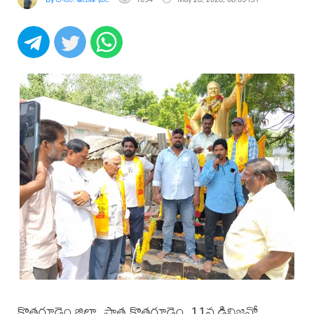
కొత్తగూడెం జిల్లా, పాత కొత్తగూడెం, 11వ డివిజన్లో