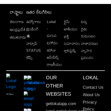
రాష్ట్రాలు
ఇతర కేటగిరీలు
తెలంగాణ
ఉద్యోగాలు
Lokal
క్రైమ్
విద్య
-
ట్రెండింగ్
జాతీయం
రైతు
ఆంధ్రప్రదేశ్
మగువ
కుటుంబం
🌟
భక్తి
తమిళనాడు
వినోదం
వాట్సాప్
సమాచారం
వాతావరణం
STATUS
కరోనా
క్లాసిఫైడ్స్
వ్యాపార
అప్‌డేట్స్
టిప్స్
ప్రపంచం
రాజకీయం
OUR
LOKAL
OTHER
Contact Us
WEBSITES
About Us
Privacy
getlokalapp.com
Policy
tamil.getlokalapp.com