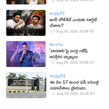
ఆంధ్రప్రదేశ్
జగన్ లోకేశ్‌నే ఎందుకు టార్గెట్
చేశారు?
Aug 09, 2026, 05:08 IST
తెలంగాణ
'వారణాసి'పై బండ్ల గణేష్
ఆసక్తికర వ్యాఖ్యలు
Aug 09, 2026, 05:08 IST
ఆంధ్రప్రదేశ్
ఈ నెల 17 నుంచి ఏపీ అసెంబ్లీ
సమావేశాలు ప్రారంభం
Aug 09, 2026, 05:08 IST